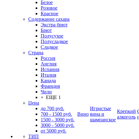
Белое
Розовое
Красное
Содержание сахара
Экстра брют
Брют
Полусухое
Полусладкое
Сладкое
Страна
Россия
Англия
Испания
Италия
Канада
Франция
Чили
+ ЕЩЕ 1
Цена
до 700 руб.
Игристые
Крепкий
700 - 1500 руб.
Вино
вина и
алкоголь
1500 - 3000 руб.
шампанское
3000 - 5000 руб.
от 5000 руб.
ТИП