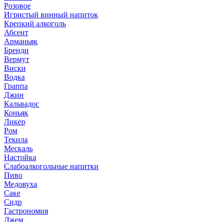
Розовое
Игристый винный напиток
Крепкий алкоголь
Абсент
Арманьяк
Бренди
Вермут
Виски
Водка
Граппа
Джин
Кальвадос
Коньяк
Ликер
Ром
Текила
Мескаль
Настойка
Слабоалкогольные напитки
Пиво
Медовуха
Саке
Сидр
Гастрономия
Джем