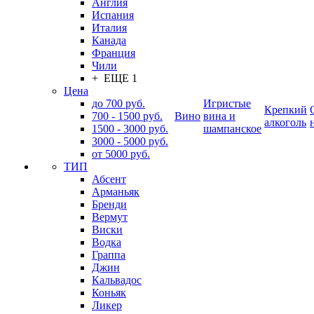
Англия
Испания
Италия
Канада
Франция
Чили
+ ЕЩЕ 1
Цена
до 700 руб.
Игристые
Крепкий
700 - 1500 руб.
Вино
вина и
алкоголь
1500 - 3000 руб.
шампанское
3000 - 5000 руб.
от 5000 руб.
ТИП
Абсент
Арманьяк
Бренди
Вермут
Виски
Водка
Граппа
Джин
Кальвадос
Коньяк
Ликер