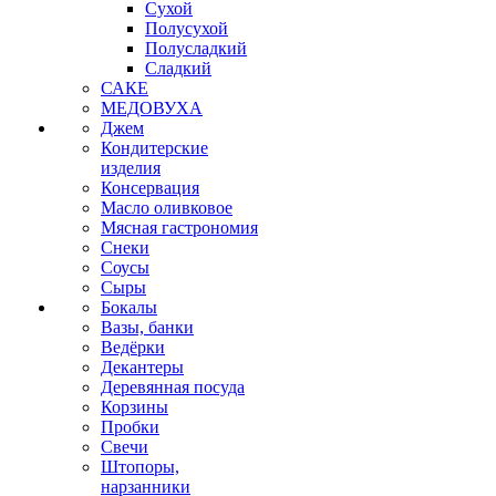
Сухой
Полусухой
Полусладкий
Сладкий
САКЕ
МЕДОВУХА
Джем
Кондитерские
изделия
Консервация
Масло оливковое
Мясная гастрономия
Снеки
Соусы
Сыры
Бокалы
Вазы, банки
Ведёрки
Декантеры
Деревянная посуда
Корзины
Пробки
Свечи
Штопоры,
нарзанники