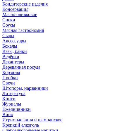
Кондитерские изделия
Консервация
Масло оливковое
Снеки
Соусы
Мясная гастрономия
Сыры
Аксессуары
Бокалы
Вазы, банки
Ведёрки
Декантеры
Деревянная посуда
Корзины
Пробки
Свечи
Штопоры, нарзанники
Литература
Книги
Журналы
Ежеднивники
Вино
Игристые вина и шампанское
Крепкий алкоголь
Слабоалкогольные напитки