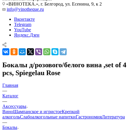
«ВИНОТЕКА.», г. Белгород, ул. Есенина, 9, к 2
info@vinotheque.ru
Вконтакте
Telegram
YouTube
Яндекс.Дзен
Бокалы д/розового/белого вина ,set of 4
pcs, Spiegelau Rose
Главная
—
Каталог
—
Аксессуары
Вино
Шампанское и игристое
Крепкий
алкоголь
Слабоалкогольные напитки
Гастрономия
Литература
—
Бокалы