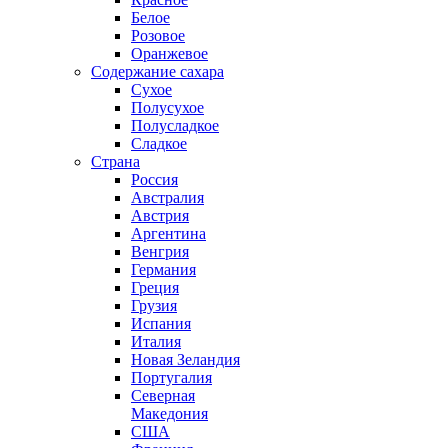
Белое
Розовое
Оранжевое
Содержание сахара
Сухое
Полусухое
Полусладкое
Сладкое
Страна
Россия
Австралия
Австрия
Аргентина
Венгрия
Германия
Греция
Грузия
Испания
Италия
Новая Зеландия
Португалия
Северная
Македония
США