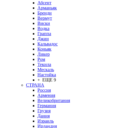
Абсент
Арманьяк
Бренди
Вермут
Виски
Водка
Граппа
Джин
Кальвадос
Коньяк
Ликер
Ром
Текила
Мескаль
Настойка
+ ЕЩЕ 9
СТРАНА
Россия
Армения
Великобритания
Германия
Грузия
Дания
Израиль
Ирландия