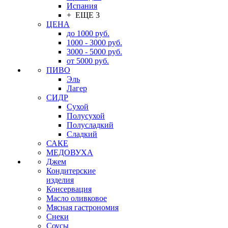
Испания
+ ЕЩЕ 3
ЦЕНА
до 1000 руб.
1000 - 3000 руб.
3000 - 5000 руб.
от 5000 руб.
ПИВО
Эль
Лагер
СИДР
Сухой
Полусухой
Полусладкий
Сладкий
САКЕ
МЕДОВУХА
Джем
Кондитерские
изделия
Консервация
Масло оливковое
Мясная гастрономия
Снеки
Соусы