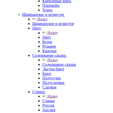
Крепленые вина
Портвейн
Херес
Шампанское и игристое
Назад
Шампанское и игристое
Цвет
Назад
Цвет
Белое
Розовое
Красное
Содержание сахара
Назад
Содержание сахара
Экстра брют
Брют
Полусухое
Полусладкое
Сладкое
Страна
Назад
Страна
Россия
Англия