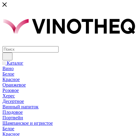
Каталог
Вино
Белое
Красное
Оранжевое
Розовое
Херес
Десертное
Винный напиток
Плодовое
Портвейн
Шампанское и игристое
Белое
Красное