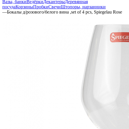
Вазы, банки
Ведёрки
Декантеры
Деревянная
посуда
Корзины
Пробки
Свечи
Штопоры, нарзанники
—
Бокалы д/розового/белого вина ,set of 4 pcs, Spiegelau Rose