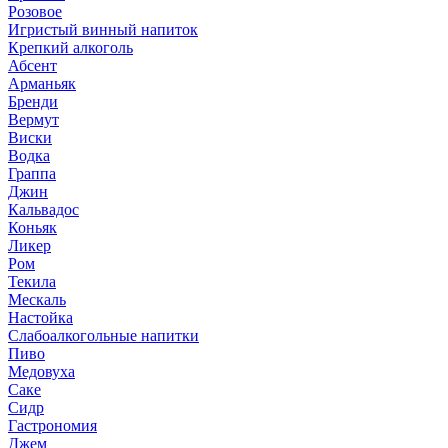
Розовое
Игристый винный напиток
Крепкий алкоголь
Абсент
Арманьяк
Бренди
Вермут
Виски
Водка
Граппа
Джин
Кальвадос
Коньяк
Ликер
Ром
Текила
Мескаль
Настойка
Слабоалкогольные напитки
Пиво
Медовуха
Саке
Сидр
Гастрономия
Джем