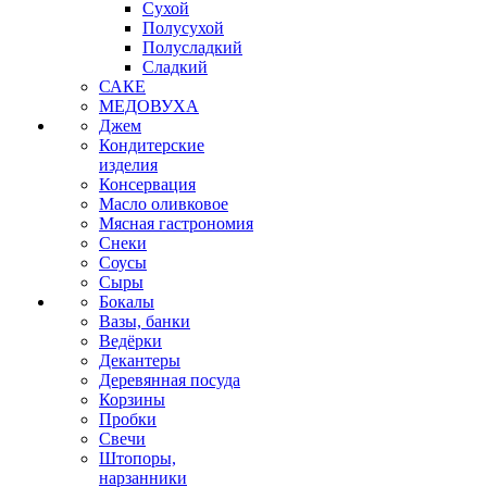
Сухой
Полусухой
Полусладкий
Сладкий
САКЕ
МЕДОВУХА
Джем
Кондитерские
изделия
Консервация
Масло оливковое
Мясная гастрономия
Снеки
Соусы
Сыры
Бокалы
Вазы, банки
Ведёрки
Декантеры
Деревянная посуда
Корзины
Пробки
Свечи
Штопоры,
нарзанники