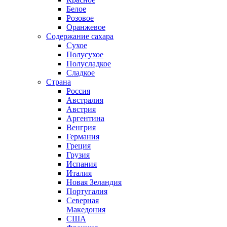
Белое
Розовое
Оранжевое
Содержание сахара
Сухое
Полусухое
Полусладкое
Сладкое
Страна
Россия
Австралия
Австрия
Аргентина
Венгрия
Германия
Греция
Грузия
Испания
Италия
Новая Зеландия
Португалия
Северная
Македония
США