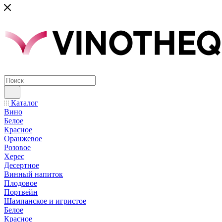
Каталог
Вино
Белое
Красное
Оранжевое
Розовое
Херес
Десертное
Винный напиток
Плодовое
Портвейн
Шампанское и игристое
Белое
Красное