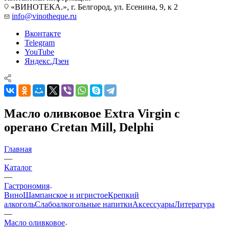
«ВИНОТЕКА.», г. Белгород, ул. Есенина, 9, к 2
info@vinotheque.ru
Вконтакте
Telegram
YouTube
Яндекс.Дзен
Масло оливковое Extra Virgin с
орегано Cretan Mill, Delphi
Главная
—
Каталог
—
Гастрономия
Вино
Шампанское и игристое
Крепкий
алкоголь
Слабоалкогольные напитки
Аксессуары
Литература
—
Масло оливковое