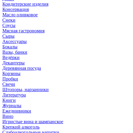
Кондитерские изделия
Консервация
Масло оливковое
Снеки
Соусы
Мясная гастрономия
Сыры
Аксессуары
Бокалы
Вазы, банки
Ведёрки
Декантеры
Деревянная посуда
Корзины
Пробки
Свечи
Штопоры, нарзанники
Литература
Книги
Журналы
Ежеднивники
Вино
Игристые вина и шампанское
Крепкий алкоголь
Слабоалкогольные напитки