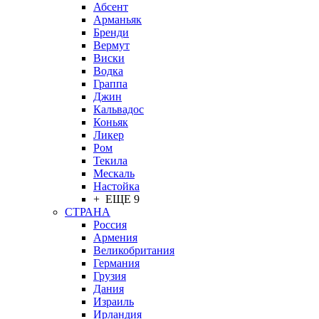
Абсент
Арманьяк
Бренди
Вермут
Виски
Водка
Граппа
Джин
Кальвадос
Коньяк
Ликер
Ром
Текила
Мескаль
Настойка
+ ЕЩЕ 9
СТРАНА
Россия
Армения
Великобритания
Германия
Грузия
Дания
Израиль
Ирландия