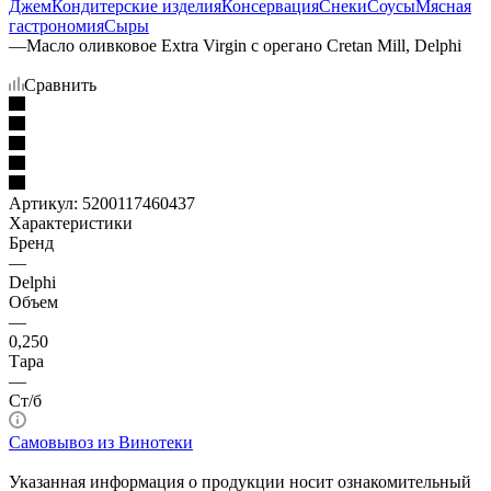
Джем
Кондитерские изделия
Консервация
Снеки
Соусы
Мясная
гастрономия
Сыры
—
Масло оливковое Extra Virgin с орегано Cretan Mill, Delphi
Сравнить
Артикул:
5200117460437
Характеристики
Бренд
—
Delphi
Объем
—
0,250
Тара
—
Ст/б
Самовывоз из Винотеки
Указанная информация о продукции носит ознакомительный