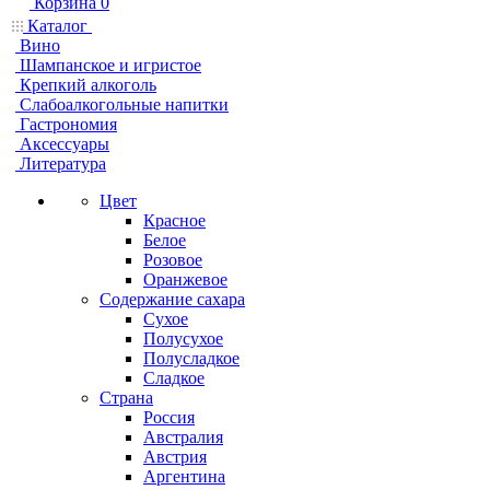
Корзина
0
Каталог
Вино
Шампанское и игристое
Крепкий алкоголь
Слабоалкогольные напитки
Гастрономия
Аксессуары
Литература
Цвет
Красное
Белое
Розовое
Оранжевое
Содержание сахара
Сухое
Полусухое
Полусладкое
Сладкое
Страна
Россия
Австралия
Австрия
Аргентина