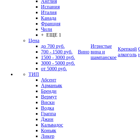
Англия
Испания
Италия
Канада
Франция
Чили
+ ЕЩЕ 1
Цена
до 700 руб.
Игристые
Крепкий
700 - 1500 руб.
Вино
вина и
алкоголь
1500 - 3000 руб.
шампанское
3000 - 5000 руб.
от 5000 руб.
ТИП
Абсент
Арманьяк
Бренди
Вермут
Виски
Водка
Граппа
Джин
Кальвадос
Коньяк
Ликер