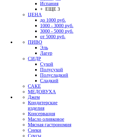
Испания
+ ЕЩЕ 3
ЦЕНА
до 1000 руб.
1000 - 3000 руб.
3000 - 5000 руб.
от 5000 руб.
ПИВО
Эль
Лагер
СИДР
Сухой
Полусухой
Полусладкий
Сладкий
САКЕ
МЕДОВУХА
Джем
Кондитерские
изделия
Консервация
Масло оливковое
Мясная гастрономия
Снеки
Соусы