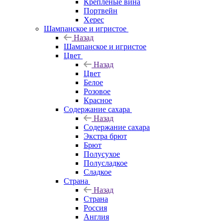
Крепленые вина
Портвейн
Херес
Шампанское и игристое
Назад
Шампанское и игристое
Цвет
Назад
Цвет
Белое
Розовое
Красное
Содержание сахара
Назад
Содержание сахара
Экстра брют
Брют
Полусухое
Полусладкое
Сладкое
Страна
Назад
Страна
Россия
Англия