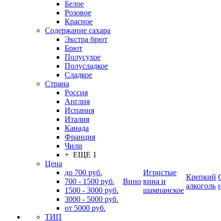
Белое
Розовое
Красное
Содержание сахара
Экстра брют
Брют
Полусухое
Полусладкое
Сладкое
Страна
Россия
Англия
Испания
Италия
Канада
Франция
Чили
+ ЕЩЕ 1
Цена
до 700 руб.
Игристые
Крепкий
700 - 1500 руб.
Вино
вина и
алкоголь
1500 - 3000 руб.
шампанское
3000 - 5000 руб.
от 5000 руб.
ТИП