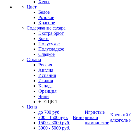
Херес
Цвет
Белое
Розовое
Красное
Содержание сахара
Экстра брют
Брют
Полусухое
Полусладкое
Сладкое
Страна
Россия
Англия
Испания
Италия
Канада
Франция
Чили
+ ЕЩЕ 1
Цена
до 700 руб.
Игристые
Крепкий
700 - 1500 руб.
Вино
вина и
алкоголь
1500 - 3000 руб.
шампанское
3000 - 5000 руб.