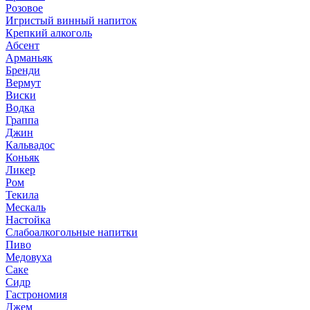
Розовое
Игристый винный напиток
Крепкий алкоголь
Абсент
Арманьяк
Бренди
Вермут
Виски
Водка
Граппа
Джин
Кальвадос
Коньяк
Ликер
Ром
Текила
Мескаль
Настойка
Слабоалкогольные напитки
Пиво
Медовуха
Саке
Сидр
Гастрономия
Джем