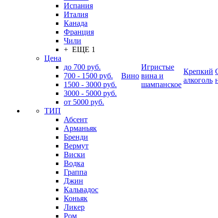
Испания
Италия
Канада
Франция
Чили
+ ЕЩЕ 1
Цена
до 700 руб.
Игристые
Крепкий
700 - 1500 руб.
Вино
вина и
алкоголь
1500 - 3000 руб.
шампанское
3000 - 5000 руб.
от 5000 руб.
ТИП
Абсент
Арманьяк
Бренди
Вермут
Виски
Водка
Граппа
Джин
Кальвадос
Коньяк
Ликер
Ром