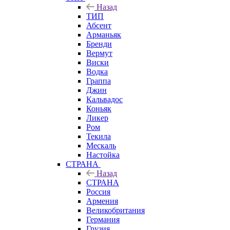
Назад
ТИП
Абсент
Арманьяк
Бренди
Вермут
Виски
Водка
Граппа
Джин
Кальвадос
Коньяк
Ликер
Ром
Текила
Мескаль
Настойка
СТРАНА
Назад
СТРАНА
Россия
Армения
Великобритания
Германия
Грузия