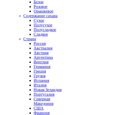
Белое
Розовое
Оранжевое
Содержание сахара
Сухое
Полусухое
Полусладкое
Сладкое
Страна
Россия
Австралия
Австрия
Аргентина
Венгрия
Германия
Греция
Грузия
Испания
Италия
Новая Зеландия
Португалия
Северная
Македония
США
Франция