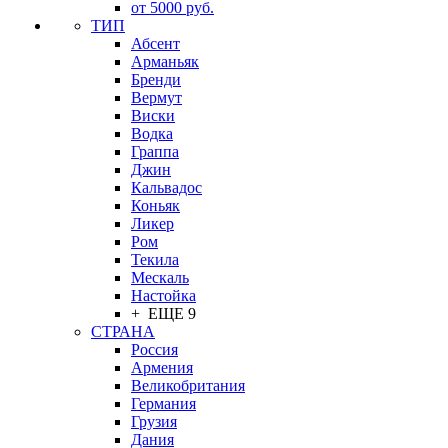
от 5000 руб.
ТИП
Абсент
Арманьяк
Бренди
Вермут
Виски
Водка
Граппа
Джин
Кальвадос
Коньяк
Ликер
Ром
Текила
Мескаль
Настойка
+ ЕЩЕ 9
СТРАНА
Россия
Армения
Великобритания
Германия
Грузия
Дания