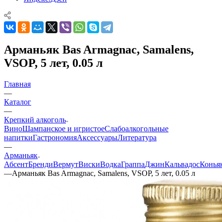
Арманьяк Bas Armagnac, Samalens,
VSOP, 5 лет, 0.05 л
Главная
—
Каталог
—
Крепкий алкоголь
Вино
Шампанское и игристое
Слабоалкогольные
напитки
Гастрономия
Аксессуары
Литература
—
Арманьяк
Абсент
Бренди
Вермут
Виски
Водка
Граппа
Джин
Кальвадос
Конья
—
Арманьяк Bas Armagnac, Samalens, VSOP, 5 лет, 0.05 л