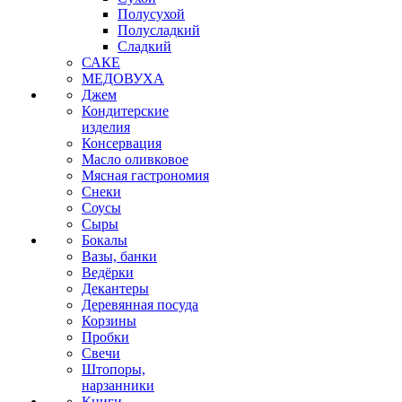
Полусухой
Полусладкий
Сладкий
САКЕ
МЕДОВУХА
Джем
Кондитерские
изделия
Консервация
Масло оливковое
Мясная гастрономия
Снеки
Соусы
Сыры
Бокалы
Вазы, банки
Ведёрки
Декантеры
Деревянная посуда
Корзины
Пробки
Свечи
Штопоры,
нарзанники
Книги