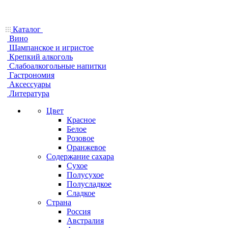
Каталог
Вино
Шампанское и игристое
Крепкий алкоголь
Слабоалкогольные напитки
Гастрономия
Аксессуары
Литература
Цвет
Красное
Белое
Розовое
Оранжевое
Содержание сахара
Сухое
Полусухое
Полусладкое
Сладкое
Страна
Россия
Австралия