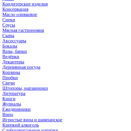
Кондитерские изделия
Консервация
Масло оливковое
Снеки
Соусы
Мясная гастрономия
Сыры
Аксессуары
Бокалы
Вазы, банки
Ведёрки
Декантеры
Деревянная посуда
Корзины
Пробки
Свечи
Штопоры, нарзанники
Литература
Книги
Журналы
Ежеднивники
Вино
Игристые вина и шампанское
Крепкий алкоголь
Слабоалкогольные напитки