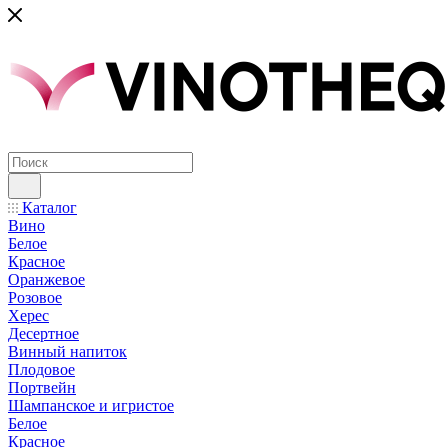
Каталог
Вино
Белое
Красное
Оранжевое
Розовое
Херес
Десертное
Винный напиток
Плодовое
Портвейн
Шампанское и игристое
Белое
Красное