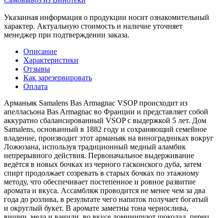
Указанная информация о продукции носит ознакомительный
характер. Актуальную стоимость и наличие уточняет
менеджер при подтверждении заказа.
Описание
Характеристики
Отзывы
Как зарезервировать
Оплата
Арманьяк Samalens Bas Armagnac VSOP происходит из
апелласьона Bas Armagnac во Франции и представляет собой
аккуратно сбалансированный VSOP с выдержкой 5 лет. Дом
Samalens, основанный в 1882 году и сохраняющий семейное
владение, производит этот арманьяк на виноградниках вокруг
Ложюзана, используя традиционный медный аламбик
непрерывного действия. Первоначальное выдерживание
ведётся в новых бочках из черного гасконского дуба, затем
спирт продолжает созревать в старых бочках по этажному
методу, что обеспечивает постепенное и ровное развитие
аромата и вкуса. Ассамбляж проводится не менее чем за два
года до розлива, в результате чего напиток получает богатый
и округлый букет. В аромате заметны тона чернослива,
вишни, меда и ванили, во вкусе доминируют шоколад, перец