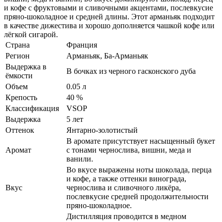
и кофе с фруктовыми и сливочными акцентами, послевкусие
пряно-шоколадное и средней длины. Этот арманьяк подходит
в качестве дижестива и хорошо дополняется чашкой кофе или
лёгкой сигарой.
Страна
Франция
Регион
Арманьяк, Ба-Арманьяк
Выдержка в
В бочках из черного гасконского дуба
ёмкости
Объем
0.05 л
Крепость
40 %
Классификация
VSOP
Выдержка
5 лет
Оттенок
Янтарно-золотистый
В аромате присутствует насыщенный букет
Аромат
с тонами чернослива, вишни, меда и
ванили.
Во вкусе выражены ноты шоколада, перца
и кофе, а также оттенки винограда,
Вкус
чернослива и сливочного ликёра,
послевкусие средней продолжительности
пряно-шоколадное.
Дистилляция проводится в медном