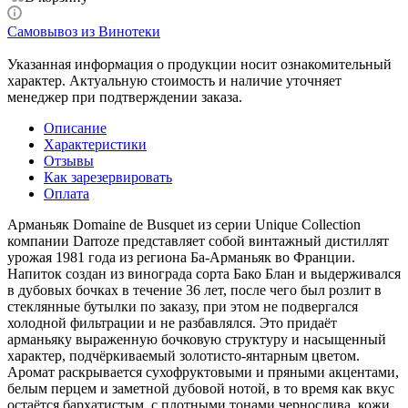
Самовывоз из Винотеки
Указанная информация о продукции носит ознакомительный
характер. Актуальную стоимость и наличие уточняет
менеджер при подтверждении заказа.
Описание
Характеристики
Отзывы
Как зарезервировать
Оплата
Арманьяк Domaine de Busquet из серии Unique Collection
компании Darroze представляет собой винтажный дистиллят
урожая 1981 года из региона Ба-Арманьяк во Франции.
Напиток создан из винограда сорта Бако Блан и выдерживался
в дубовых бочках в течение 36 лет, после чего был розлит в
стеклянные бутылки по заказу, при этом не подвергался
холодной фильтрации и не разбавлялся. Это придаёт
арманьяку выраженную бочковую структуру и насыщенный
характер, подчёркиваемый золотисто-янтарным цветом.
Аромат раскрывается сухофруктовыми и пряными акцентами,
белым перцем и заметной дубовой нотой, в то время как вкус
остаётся бархатистым, с плотными тонами чернослива, кожи