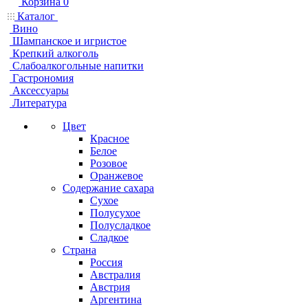
Корзина
0
Каталог
Вино
Шампанское и игристое
Крепкий алкоголь
Слабоалкогольные напитки
Гастрономия
Аксессуары
Литература
Цвет
Красное
Белое
Розовое
Оранжевое
Содержание сахара
Сухое
Полусухое
Полусладкое
Сладкое
Страна
Россия
Австралия
Австрия
Аргентина