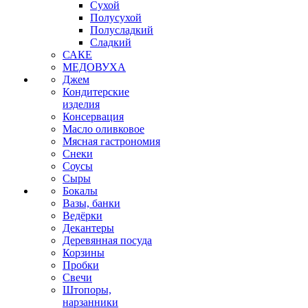
Сухой
Полусухой
Полусладкий
Сладкий
САКЕ
МЕДОВУХА
Джем
Кондитерские
изделия
Консервация
Масло оливковое
Мясная гастрономия
Снеки
Соусы
Сыры
Бокалы
Вазы, банки
Ведёрки
Декантеры
Деревянная посуда
Корзины
Пробки
Свечи
Штопоры,
нарзанники