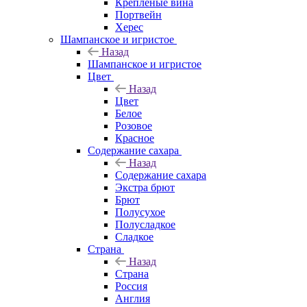
Крепленые вина
Портвейн
Херес
Шампанское и игристое
Назад
Шампанское и игристое
Цвет
Назад
Цвет
Белое
Розовое
Красное
Содержание сахара
Назад
Содержание сахара
Экстра брют
Брют
Полусухое
Полусладкое
Сладкое
Страна
Назад
Страна
Россия
Англия