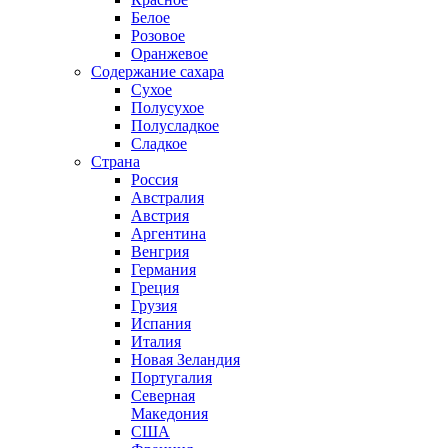
Белое
Розовое
Оранжевое
Содержание сахара
Сухое
Полусухое
Полусладкое
Сладкое
Страна
Россия
Австралия
Австрия
Аргентина
Венгрия
Германия
Греция
Грузия
Испания
Италия
Новая Зеландия
Португалия
Северная
Македония
США