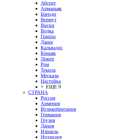
Абсент
Арманьяк
Бренди
Вермут
Виски
Водка
Граппа
Джин
Кальвадос
Коньяк
Ликер
Ром
Текила
Мескаль
Настойка
+ ЕЩЕ 9
СТРАНА
Россия
Армения
Великобритания
Германия
Грузия
Дания
Израиль
Ирландия