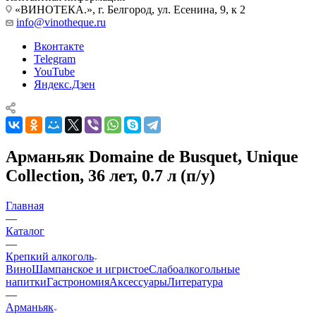
«ВИНОТЕКА.», г. Белгород, ул. Есенина, 9, к 2
info@vinotheque.ru
Вконтакте
Telegram
YouTube
Яндекс.Дзен
Арманьяк Domaine de Busquet, Unique
Collection, 36 лет, 0.7 л (п/у)
Главная
—
Каталог
—
Крепкий алкоголь
Вино
Шампанское и игристое
Слабоалкогольные
напитки
Гастрономия
Аксессуары
Литература
—
Арманьяк