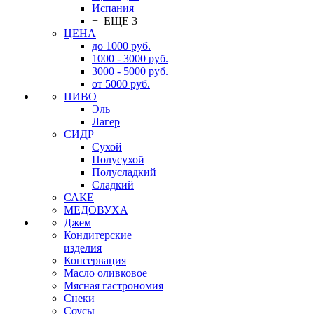
Испания
+ ЕЩЕ 3
ЦЕНА
до 1000 руб.
1000 - 3000 руб.
3000 - 5000 руб.
от 5000 руб.
ПИВО
Эль
Лагер
СИДР
Сухой
Полусухой
Полусладкий
Сладкий
САКЕ
МЕДОВУХА
Джем
Кондитерские
изделия
Консервация
Масло оливковое
Мясная гастрономия
Снеки
Соусы