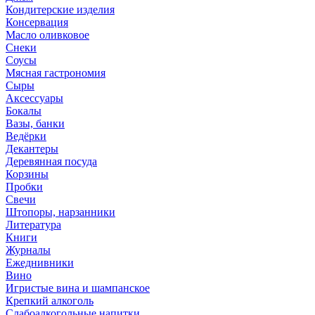
Кондитерские изделия
Консервация
Масло оливковое
Снеки
Соусы
Мясная гастрономия
Сыры
Аксессуары
Бокалы
Вазы, банки
Ведёрки
Декантеры
Деревянная посуда
Корзины
Пробки
Свечи
Штопоры, нарзанники
Литература
Книги
Журналы
Ежеднивники
Вино
Игристые вина и шампанское
Крепкий алкоголь
Слабоалкогольные напитки