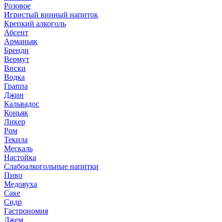
Розовое
Игристый винный напиток
Крепкий алкоголь
Абсент
Арманьяк
Бренди
Вермут
Виски
Водка
Граппа
Джин
Кальвадос
Коньяк
Ликер
Ром
Текила
Мескаль
Настойка
Слабоалкогольные напитки
Пиво
Медовуха
Саке
Сидр
Гастрономия
Джем