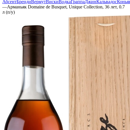
Абсент
Бренди
Вермут
Виски
Водка
Граппа
Джин
Кальвадос
Конья
—
Арманьяк Domaine de Busquet, Unique Collection, 36 лет, 0.7
л (п/у)