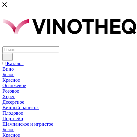
Каталог
Вино
Белое
Красное
Оранжевое
Розовое
Херес
Десертное
Винный напиток
Плодовое
Портвейн
Шампанское и игристое
Белое
Красное