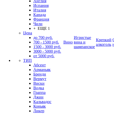
Англия
Испания
Италия
Канада
Франция
Чили
+ ЕЩЕ 1
Цена
до 700 руб.
Игристые
Крепкий
700 - 1500 руб.
Вино
вина и
алкоголь
1500 - 3000 руб.
шампанское
3000 - 5000 руб.
от 5000 руб.
ТИП
Абсент
Арманьяк
Бренди
Вермут
Виски
Водка
Граппа
Джин
Кальвадос
Коньяк
Ликер