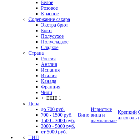
Белое
Розовое
Красное
Содержание сахара
Экстра брют
Брют
Полусухое
Полусладкое
Сладкое
Страна
Россия
Англия
Испания
Италия
Канада
Франция
Чили
+ ЕЩЕ 1
Цена
до 700 руб.
Игристые
Крепкий
700 - 1500 руб.
Вино
вина и
алкоголь
1500 - 3000 руб.
шампанское
3000 - 5000 руб.
от 5000 руб.
ТИП