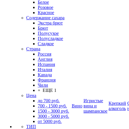
Белое
Розовое
Красное
Содержание сахара
Экстра брют
Брют
Полусухое
Полусладкое
Сладкое
Страна
Россия
Англия
Испания
Италия
Канада
Франция
Чили
+ ЕЩЕ 1
Цена
до 700 руб.
Игристые
Крепкий
700 - 1500 руб.
Вино
вина и
алкоголь
1500 - 3000 руб.
шампанское
3000 - 5000 руб.
от 5000 руб.
ТИП