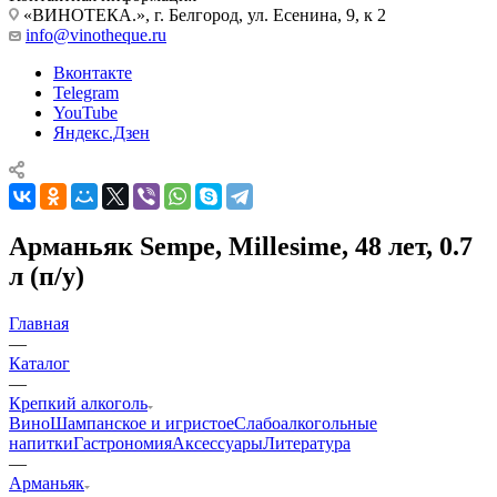
«ВИНОТЕКА.», г. Белгород, ул. Есенина, 9, к 2
info@vinotheque.ru
Вконтакте
Telegram
YouTube
Яндекс.Дзен
Арманьяк Sempe, Millesime, 48 лет, 0.7
л (п/у)
Главная
—
Каталог
—
Крепкий алкоголь
Вино
Шампанское и игристое
Слабоалкогольные
напитки
Гастрономия
Аксессуары
Литература
—
Арманьяк