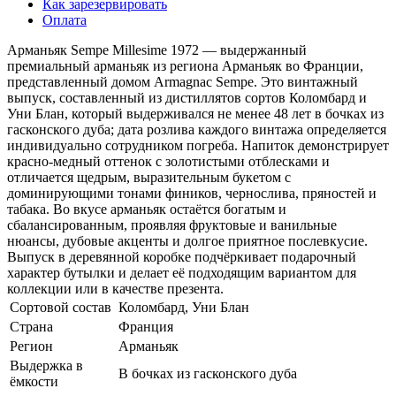
Как зарезервировать
Оплата
Арманьяк Sempe Millesime 1972 — выдержанный
премиальный арманьяк из региона Арманьяк во Франции,
представленный домом Armagnac Sempe. Это винтажный
выпуск, составленный из дистиллятов сортов Коломбард и
Уни Блан, который выдерживался не менее 48 лет в бочках из
гасконского дуба; дата розлива каждого винтажа определяется
индивидуально сотрудником погреба. Напиток демонстрирует
красно-медный оттенок с золотистыми отблесками и
отличается щедрым, выразительным букетом с
доминирующими тонами фиников, чернослива, пряностей и
табака. Во вкусе арманьяк остаётся богатым и
сбалансированным, проявляя фруктовые и ванильные
нюансы, дубовые акценты и долгое приятное послевкусие.
Выпуск в деревянной коробке подчёркивает подарочный
характер бутылки и делает её подходящим вариантом для
коллекции или в качестве презента.
Сортовой состав
Коломбард, Уни Блан
Страна
Франция
Регион
Арманьяк
Выдержка в
В бочках из гасконского дуба
ёмкости