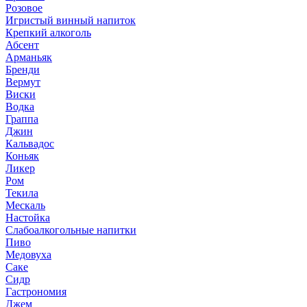
Розовое
Игристый винный напиток
Крепкий алкоголь
Абсент
Арманьяк
Бренди
Вермут
Виски
Водка
Граппа
Джин
Кальвадос
Коньяк
Ликер
Ром
Текила
Мескаль
Настойка
Слабоалкогольные напитки
Пиво
Медовуха
Саке
Сидр
Гастрономия
Джем