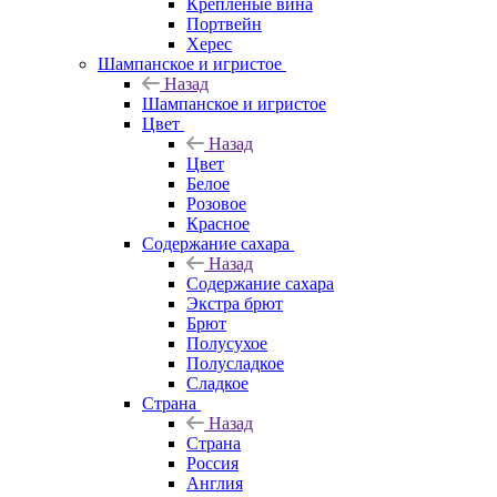
Крепленые вина
Портвейн
Херес
Шампанское и игристое
Назад
Шампанское и игристое
Цвет
Назад
Цвет
Белое
Розовое
Красное
Содержание сахара
Назад
Содержание сахара
Экстра брют
Брют
Полусухое
Полусладкое
Сладкое
Страна
Назад
Страна
Россия
Англия