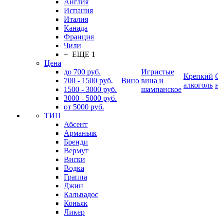
Англия
Испания
Италия
Канада
Франция
Чили
+ ЕЩЕ 1
Цена
до 700 руб.
Игристые
Крепкий
700 - 1500 руб.
Вино
вина и
алкоголь
1500 - 3000 руб.
шампанское
3000 - 5000 руб.
от 5000 руб.
ТИП
Абсент
Арманьяк
Бренди
Вермут
Виски
Водка
Граппа
Джин
Кальвадос
Коньяк
Ликер