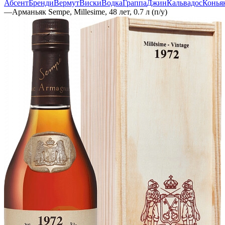
Абсент
Бренди
Вермут
Виски
Водка
Граппа
Джин
Кальвадос
Конья
—
Арманьяк Sempe, Millesime, 48 лет, 0.7 л (п/у)