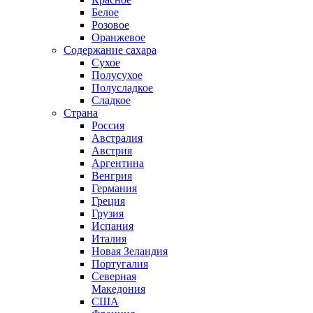
Белое
Розовое
Оранжевое
Содержание сахара
Сухое
Полусухое
Полусладкое
Сладкое
Страна
Россия
Австралия
Австрия
Аргентина
Венгрия
Германия
Греция
Грузия
Испания
Италия
Новая Зеландия
Португалия
Северная
Македония
США