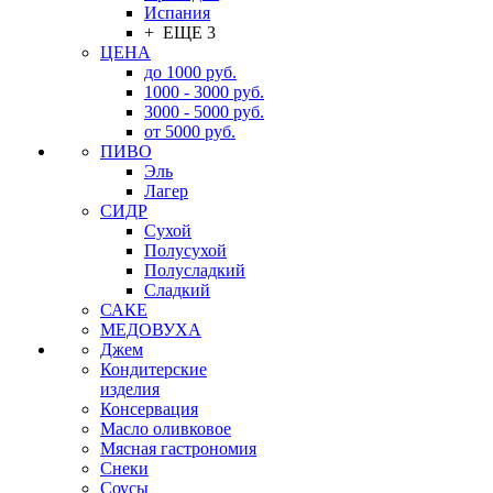
Испания
+ ЕЩЕ 3
ЦЕНА
до 1000 руб.
1000 - 3000 руб.
3000 - 5000 руб.
от 5000 руб.
ПИВО
Эль
Лагер
СИДР
Сухой
Полусухой
Полусладкий
Сладкий
САКЕ
МЕДОВУХА
Джем
Кондитерские
изделия
Консервация
Масло оливковое
Мясная гастрономия
Снеки
Соусы