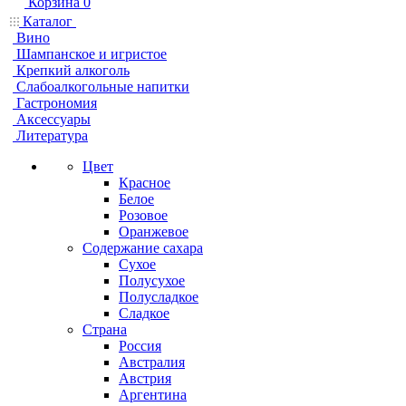
Корзина
0
Каталог
Вино
Шампанское и игристое
Крепкий алкоголь
Слабоалкогольные напитки
Гастрономия
Аксессуары
Литература
Цвет
Красное
Белое
Розовое
Оранжевое
Содержание сахара
Сухое
Полусухое
Полусладкое
Сладкое
Страна
Россия
Австралия
Австрия
Аргентина