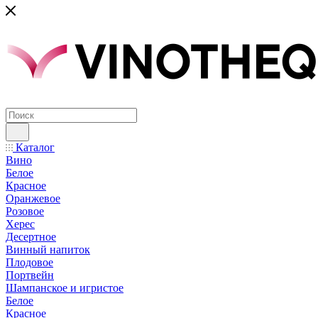
Каталог
Вино
Белое
Красное
Оранжевое
Розовое
Херес
Десертное
Винный напиток
Плодовое
Портвейн
Шампанское и игристое
Белое
Красное