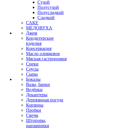
Сухой
Полусухой
Полусладкий
Сладкий
САКЕ
МЕДОВУХА
Джем
Кондитерские
изделия
Консервация
Масло оливковое
Мясная гастрономия
Снеки
Соусы
Сыры
Бокалы
Вазы, банки
Ведёрки
Декантеры
Деревянная посуда
Корзины
Пробки
Свечи
Штопоры,
нарзанники