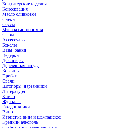
Кондитерские изделия
Консервация
Масло оливковое
Снеки
Соусы
Мясная гастрономия
Сыры
Аксессуары
Бокалы
Вазы, банки
Ведёрки
Декантеры
Деревянная посуда
Корзины
Пробки
Свечи
Штопоры, нарзанники
Литература
Книги
Журналы
Ежеднивники
Вино
Игристые вина и шампанское
Крепкий алкоголь
Слабоалкогольные напитки