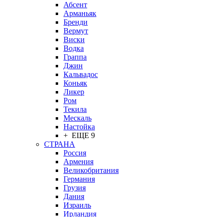
Абсент
Арманьяк
Бренди
Вермут
Виски
Водка
Граппа
Джин
Кальвадос
Коньяк
Ликер
Ром
Текила
Мескаль
Настойка
+ ЕЩЕ 9
СТРАНА
Россия
Армения
Великобритания
Германия
Грузия
Дания
Израиль
Ирландия