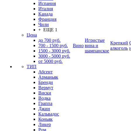
Испания
Италия
Канада
Франция
Чили
+ ЕЩЕ 1
Цена
до 700 руб.
Игристые
Крепкий
700 - 1500 руб.
Вино
вина и
алкоголь
1500 - 3000 руб.
шампанское
3000 - 5000 руб.
от 5000 руб.
ТИП
Абсент
Арманьяк
Бренди
Вермут
Виски
Водка
Граппа
Джин
Кальвадос
Коньяк
Ликер
Ром