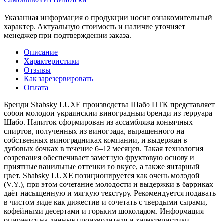
Указанная информация о продукции носит ознакомительный
характер. Актуальную стоимость и наличие уточняет
менеджер при подтверждении заказа.
Описание
Характеристики
Отзывы
Как зарезервировать
Оплата
Бренди Shabsky LUXE производства Шабо ПТК представляет
собой молодой украинский виноградный бренди из терруара
Шабо. Напиток сформирован из ассамбляжа коньячных
спиртов, полученных из винограда, выращенного на
собственных виноградниках компании, и выдержан в
дубовых бочках в течение 6–12 месяцев. Такая технология
созревания обеспечивает заметную фруктовую основу и
приятные ванильные оттенки во вкусе, а также янтарный
цвет. Shabsky LUXE позиционируется как очень молодой
(V.Y.), при этом сочетание молодости и выдержки в барриках
даёт насыщенную и мягкую текстуру. Рекомендуется подавать
в чистом виде как дижестив и сочетать с твердыми сырами,
кофейными десертами и горьким шоколадом. Информация
опирается на данные производителя и характеристики