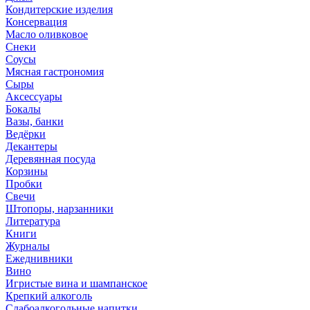
Кондитерские изделия
Консервация
Масло оливковое
Снеки
Соусы
Мясная гастрономия
Сыры
Аксессуары
Бокалы
Вазы, банки
Ведёрки
Декантеры
Деревянная посуда
Корзины
Пробки
Свечи
Штопоры, нарзанники
Литература
Книги
Журналы
Ежеднивники
Вино
Игристые вина и шампанское
Крепкий алкоголь
Слабоалкогольные напитки