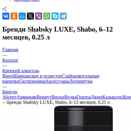
Бренди Shabsky LUXE, Shabo, 6–12
месяцев, 0.25 л
Главная
—
Каталог
—
Крепкий алкоголь
Вино
Шампанское и игристое
Слабоалкогольные
напитки
Гастрономия
Аксессуары
Литература
—
Бренди
Абсент
Арманьяк
Вермут
Виски
Водка
Граппа
Джин
Кальвадос
Кон
—
Бренди Shabsky LUXE, Shabo, 6–12 месяцев, 0.25 л