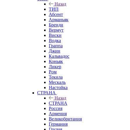
Назад
ТИП
Абсент
Арманьяк
Бренди
Вермут
Виски
Водка
Граппа
Джин
Кальвадос
Коньяк
Ликер
Ром
Текила
Мескаль
Настойка
СТРАНА
Назад
СТРАНА
Россия
Армения
Великобритания
Германия
Грузия