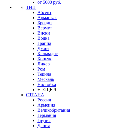
от 5000 руб.
ТИП
Абсент
Арманьяк
Бренди
Вермут
Виски
Водка
Граппа
Джин
Кальвадос
Коньяк
Ликер
Ром
Текила
Мескаль
Настойка
+ ЕЩЕ 9
СТРАНА
Россия
Армения
Великобритания
Германия
Грузия
Дания