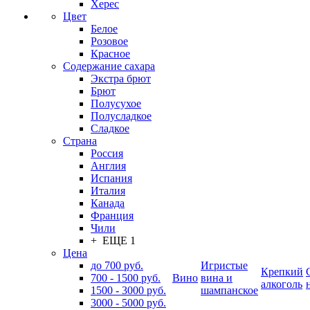
Херес
Цвет
Белое
Розовое
Красное
Содержание сахара
Экстра брют
Брют
Полусухое
Полусладкое
Сладкое
Страна
Россия
Англия
Испания
Италия
Канада
Франция
Чили
+ ЕЩЕ 1
Цена
до 700 руб.
Игристые
Крепкий
700 - 1500 руб.
Вино
вина и
алкоголь
1500 - 3000 руб.
шампанское
3000 - 5000 руб.