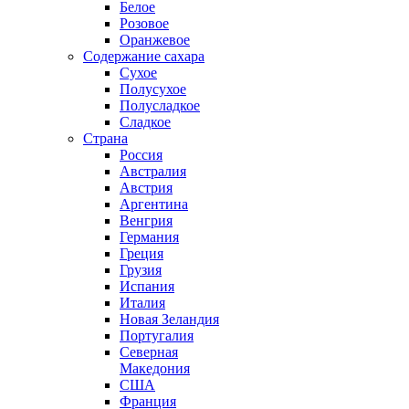
Белое
Розовое
Оранжевое
Содержание сахара
Сухое
Полусухое
Полусладкое
Сладкое
Страна
Россия
Австралия
Австрия
Аргентина
Венгрия
Германия
Греция
Грузия
Испания
Италия
Новая Зеландия
Португалия
Северная
Македония
США
Франция