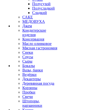
Полусухой
Полусладкий
Сладкий
САКЕ
МЕДОВУХА
Джем
Кондитерские
изделия
Консервация
Масло оливковое
Мясная гастрономия
Снеки
Соусы
Сыры
Бокалы
Вазы, банки
Ведёрки
Декантеры
Деревянная посуда
Корзины
Пробки
Свечи
Штопоры,
нарзанники
Книги