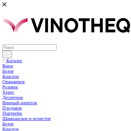
Каталог
Вино
Белое
Красное
Оранжевое
Розовое
Херес
Десертное
Винный напиток
Плодовое
Портвейн
Шампанское и игристое
Белое
Красное