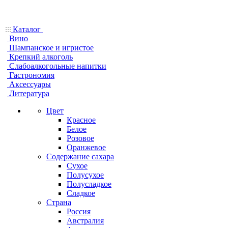
Каталог
Вино
Шампанское и игристое
Крепкий алкоголь
Слабоалкогольные напитки
Гастрономия
Аксессуары
Литература
Цвет
Красное
Белое
Розовое
Оранжевое
Содержание сахара
Сухое
Полусухое
Полусладкое
Сладкое
Страна
Россия
Австралия