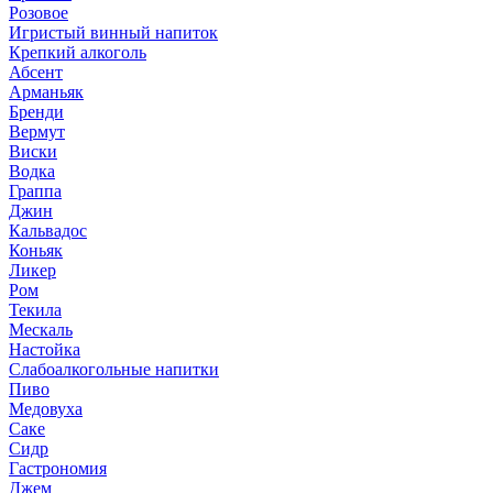
Розовое
Игристый винный напиток
Крепкий алкоголь
Абсент
Арманьяк
Бренди
Вермут
Виски
Водка
Граппа
Джин
Кальвадос
Коньяк
Ликер
Ром
Текила
Мескаль
Настойка
Слабоалкогольные напитки
Пиво
Медовуха
Саке
Сидр
Гастрономия
Джем