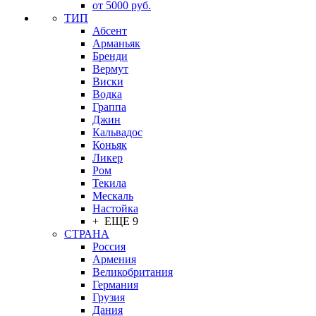
от 5000 руб.
ТИП
Абсент
Арманьяк
Бренди
Вермут
Виски
Водка
Граппа
Джин
Кальвадос
Коньяк
Ликер
Ром
Текила
Мескаль
Настойка
+ ЕЩЕ 9
СТРАНА
Россия
Армения
Великобритания
Германия
Грузия
Дания