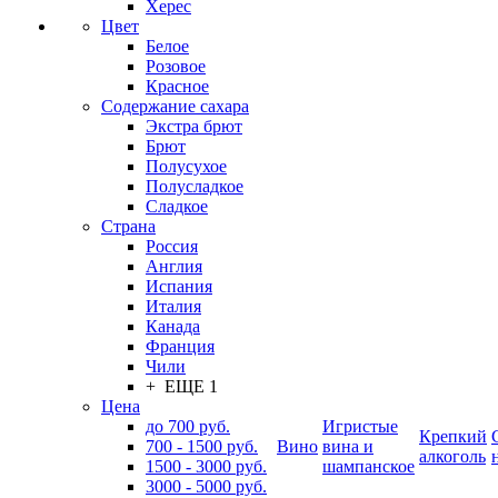
Херес
Цвет
Белое
Розовое
Красное
Содержание сахара
Экстра брют
Брют
Полусухое
Полусладкое
Сладкое
Страна
Россия
Англия
Испания
Италия
Канада
Франция
Чили
+ ЕЩЕ 1
Цена
до 700 руб.
Игристые
Крепкий
700 - 1500 руб.
Вино
вина и
алкоголь
1500 - 3000 руб.
шампанское
3000 - 5000 руб.