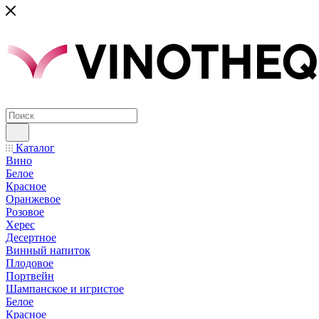
Каталог
Вино
Белое
Красное
Оранжевое
Розовое
Херес
Десертное
Винный напиток
Плодовое
Портвейн
Шампанское и игристое
Белое
Красное