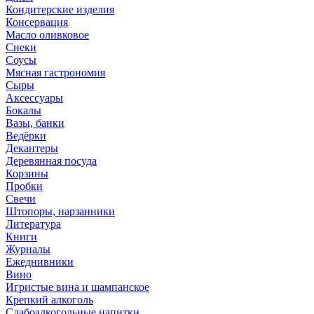
Кондитерские изделия
Консервация
Масло оливковое
Снеки
Соусы
Мясная гастрономия
Сыры
Аксессуары
Бокалы
Вазы, банки
Ведёрки
Декантеры
Деревянная посуда
Корзины
Пробки
Свечи
Штопоры, нарзанники
Литература
Книги
Журналы
Ежеднивники
Вино
Игристые вина и шампанское
Крепкий алкоголь
Слабоалкогольные напитки