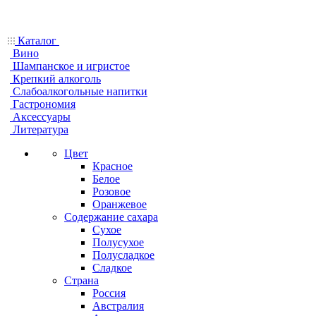
Каталог
Вино
Шампанское и игристое
Крепкий алкоголь
Слабоалкогольные напитки
Гастрономия
Аксессуары
Литература
Цвет
Красное
Белое
Розовое
Оранжевое
Содержание сахара
Сухое
Полусухое
Полусладкое
Сладкое
Страна
Россия
Австралия