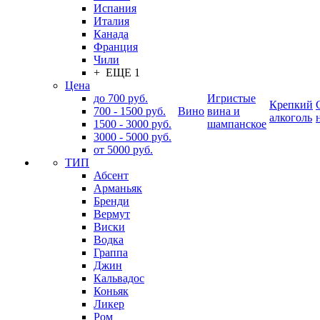
Испания
Италия
Канада
Франция
Чили
+ ЕЩЕ 1
Цена
до 700 руб.
Игристые
Крепкий
700 - 1500 руб.
Вино
вина и
алкоголь
1500 - 3000 руб.
шампанское
3000 - 5000 руб.
от 5000 руб.
ТИП
Абсент
Арманьяк
Бренди
Вермут
Виски
Водка
Граппа
Джин
Кальвадос
Коньяк
Ликер
Ром