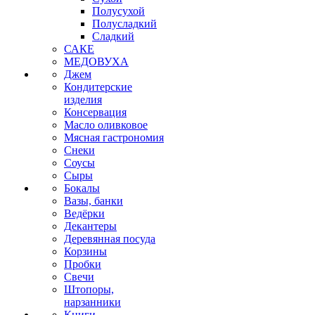
Полусухой
Полусладкий
Сладкий
САКЕ
МЕДОВУХА
Джем
Кондитерские
изделия
Консервация
Масло оливковое
Мясная гастрономия
Снеки
Соусы
Сыры
Бокалы
Вазы, банки
Ведёрки
Декантеры
Деревянная посуда
Корзины
Пробки
Свечи
Штопоры,
нарзанники
Книги