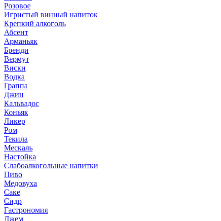
Розовое
Игристый винный напиток
Крепкий алкоголь
Абсент
Арманьяк
Бренди
Вермут
Виски
Водка
Граппа
Джин
Кальвадос
Коньяк
Ликер
Ром
Текила
Мескаль
Настойка
Слабоалкогольные напитки
Пиво
Медовуха
Саке
Сидр
Гастрономия
Джем