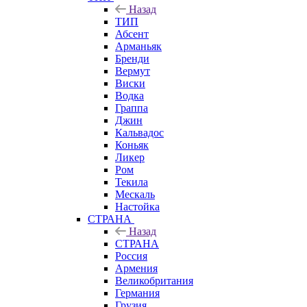
Назад
ТИП
Абсент
Арманьяк
Бренди
Вермут
Виски
Водка
Граппа
Джин
Кальвадос
Коньяк
Ликер
Ром
Текила
Мескаль
Настойка
СТРАНА
Назад
СТРАНА
Россия
Армения
Великобритания
Германия
Грузия