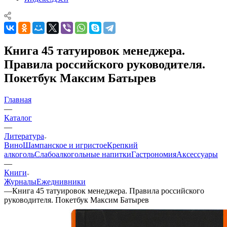
Книга 45 татуировок менеджера.
Правила российского руководителя.
Покетбук Максим Батырев
Главная
—
Каталог
—
Литература
Вино
Шампанское и игристое
Крепкий
алкоголь
Слабоалкогольные напитки
Гастрономия
Аксессуары
—
Книги
Журналы
Ежеднивники
—
Книга 45 татуировок менеджера. Правила российского
руководителя. Покетбук Максим Батырев