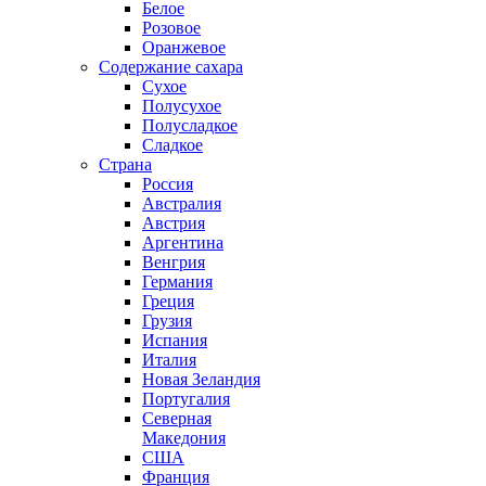
Белое
Розовое
Оранжевое
Содержание сахара
Сухое
Полусухое
Полусладкое
Сладкое
Страна
Россия
Австралия
Австрия
Аргентина
Венгрия
Германия
Греция
Грузия
Испания
Италия
Новая Зеландия
Португалия
Северная
Македония
США
Франция