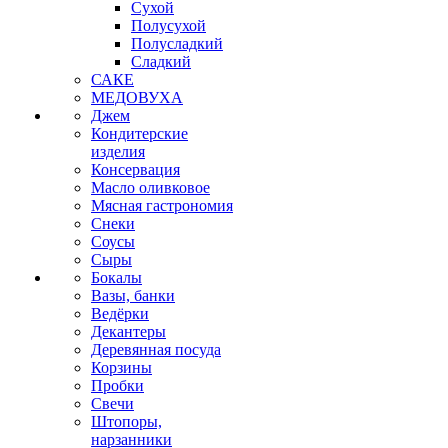
Сухой
Полусухой
Полусладкий
Сладкий
САКЕ
МЕДОВУХА
Джем
Кондитерские
изделия
Консервация
Масло оливковое
Мясная гастрономия
Снеки
Соусы
Сыры
Бокалы
Вазы, банки
Ведёрки
Декантеры
Деревянная посуда
Корзины
Пробки
Свечи
Штопоры,
нарзанники