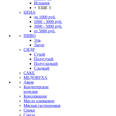
Испания
+ ЕЩЕ 3
ЦЕНА
до 1000 руб.
1000 - 3000 руб.
3000 - 5000 руб.
от 5000 руб.
ПИВО
Эль
Лагер
СИДР
Сухой
Полусухой
Полусладкий
Сладкий
САКЕ
МЕДОВУХА
Джем
Кондитерские
изделия
Консервация
Масло оливковое
Мясная гастрономия
Снеки
Соусы