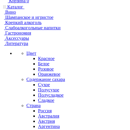
Корзина
0
Каталог
Вино
Шампанское и игристое
Крепкий алкоголь
Слабоалкогольные напитки
Гастрономия
Аксессуары
Литература
Цвет
Красное
Белое
Розовое
Оранжевое
Содержание сахара
Сухое
Полусухое
Полусладкое
Сладкое
Страна
Россия
Австралия
Австрия
Аргентина