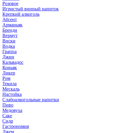
Розовое
Игристый винный напиток
Крепкий алкоголь
Абсент
Арманьяк
Бренди
Вермут
Виски
Водка
Граппа
Джин
Кальвадос
Коньяк
Ликер
Ром
Текила
Мескаль
Настойка
Слабоалкогольные напитки
Пиво
Медовуха
Саке
Сидр
Гастрономия
Джем