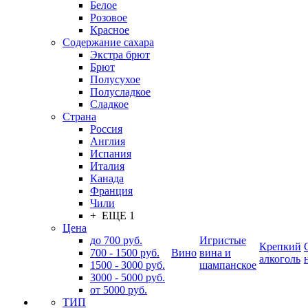
Белое
Розовое
Красное
Содержание сахара
Экстра брют
Брют
Полусухое
Полусладкое
Сладкое
Страна
Россия
Англия
Испания
Италия
Канада
Франция
Чили
+ ЕЩЕ 1
Цена
до 700 руб.
Игристые
Крепкий
700 - 1500 руб.
Вино
вина и
алкоголь
1500 - 3000 руб.
шампанское
3000 - 5000 руб.
от 5000 руб.
ТИП