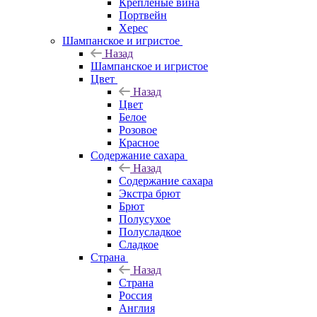
Крепленые вина
Портвейн
Херес
Шампанское и игристое
Назад
Шампанское и игристое
Цвет
Назад
Цвет
Белое
Розовое
Красное
Содержание сахара
Назад
Содержание сахара
Экстра брют
Брют
Полусухое
Полусладкое
Сладкое
Страна
Назад
Страна
Россия
Англия