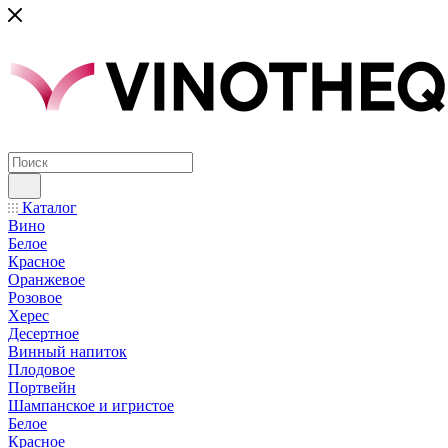
Каталог
Вино
Белое
Красное
Оранжевое
Розовое
Херес
Десертное
Винный напиток
Плодовое
Портвейн
Шампанское и игристое
Белое
Красное