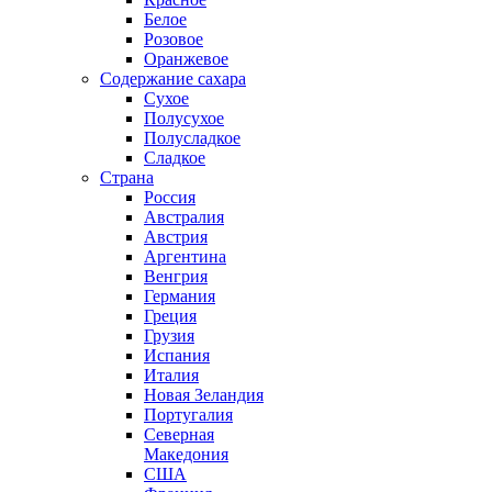
Белое
Розовое
Оранжевое
Содержание сахара
Сухое
Полусухое
Полусладкое
Сладкое
Страна
Россия
Австралия
Австрия
Аргентина
Венгрия
Германия
Греция
Грузия
Испания
Италия
Новая Зеландия
Португалия
Северная
Македония
США