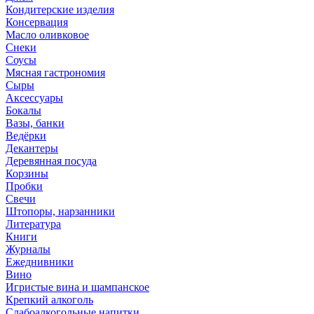
Кондитерские изделия
Консервация
Масло оливковое
Снеки
Соусы
Мясная гастрономия
Сыры
Аксессуары
Бокалы
Вазы, банки
Ведёрки
Декантеры
Деревянная посуда
Корзины
Пробки
Свечи
Штопоры, нарзанники
Литература
Книги
Журналы
Ежеднивники
Вино
Игристые вина и шампанское
Крепкий алкоголь
Слабоалкогольные напитки