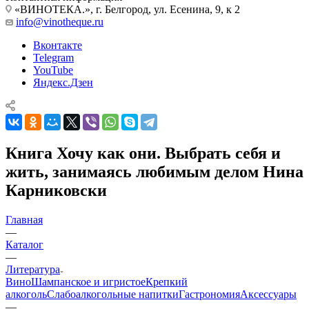
«ВИНОТЕКА.», г. Белгород, ул. Есенина, 9, к 2
info@vinotheque.ru
Вконтакте
Telegram
YouTube
Яндекс.Дзен
Книга Хочу как они. Выбрать себя и
жить, занимаясь любимым делом Нина
Карниковски
Главная
—
Каталог
—
Литература
Вино
Шампанское и игристое
Крепкий
алкоголь
Слабоалкогольные напитки
Гастрономия
Аксессуары
—