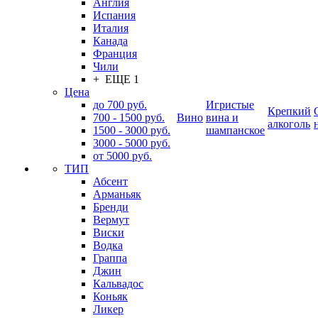
Англия
Испания
Италия
Канада
Франция
Чили
+ ЕЩЕ 1
Цена
до 700 руб.
Игристые
Крепкий
700 - 1500 руб.
Вино
вина и
алкоголь
1500 - 3000 руб.
шампанское
3000 - 5000 руб.
от 5000 руб.
ТИП
Абсент
Арманьяк
Бренди
Вермут
Виски
Водка
Граппа
Джин
Кальвадос
Коньяк
Ликер