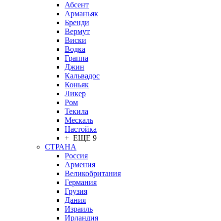
Абсент
Арманьяк
Бренди
Вермут
Виски
Водка
Граппа
Джин
Кальвадос
Коньяк
Ликер
Ром
Текила
Мескаль
Настойка
+ ЕЩЕ 9
СТРАНА
Россия
Армения
Великобритания
Германия
Грузия
Дания
Израиль
Ирландия