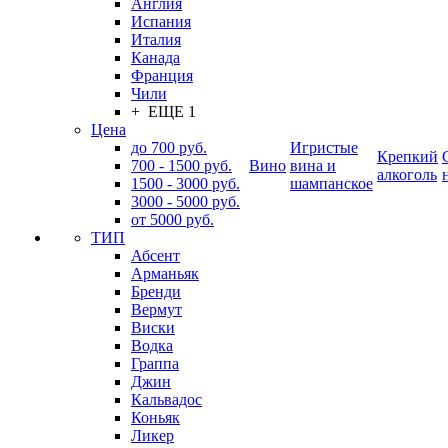
Англия
Испания
Италия
Канада
Франция
Чили
+ ЕЩЕ 1
Цена
до 700 руб.
Игристые
Крепкий
700 - 1500 руб.
Вино
вина и
алкоголь
1500 - 3000 руб.
шампанское
3000 - 5000 руб.
от 5000 руб.
ТИП
Абсент
Арманьяк
Бренди
Вермут
Виски
Водка
Граппа
Джин
Кальвадос
Коньяк
Ликер