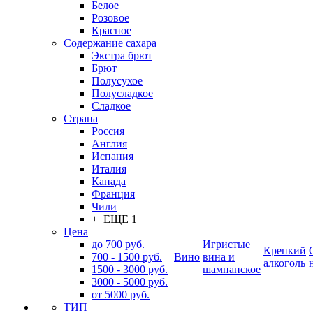
Белое
Розовое
Красное
Содержание сахара
Экстра брют
Брют
Полусухое
Полусладкое
Сладкое
Страна
Россия
Англия
Испания
Италия
Канада
Франция
Чили
+ ЕЩЕ 1
Цена
до 700 руб.
Игристые
Крепкий
700 - 1500 руб.
Вино
вина и
алкоголь
1500 - 3000 руб.
шампанское
3000 - 5000 руб.
от 5000 руб.
ТИП