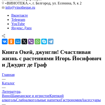
«ВИНОТЕКА.», г. Белгород, ул. Есенина, 9, к 2
info@vinotheque.ru
Вконтакте
Telegram
YouTube
Яндекс.Дзен
Книга Окей, джунгли! Счастливая
жизнь с растениями Игорь Йосифович
и Джудит де Граф
Главная
—
Каталог
—
Литература
Вино
Шампанское и игристое
Крепкий
алкоголь
Слабоалкогольные напитки
Гастрономия
Аксессуары
—