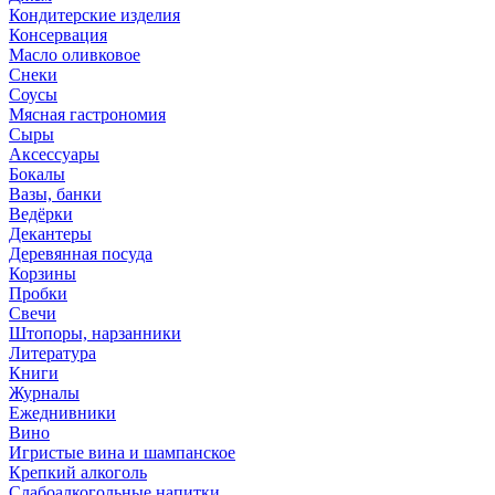
Кондитерские изделия
Консервация
Масло оливковое
Снеки
Соусы
Мясная гастрономия
Сыры
Аксессуары
Бокалы
Вазы, банки
Ведёрки
Декантеры
Деревянная посуда
Корзины
Пробки
Свечи
Штопоры, нарзанники
Литература
Книги
Журналы
Ежеднивники
Вино
Игристые вина и шампанское
Крепкий алкоголь
Слабоалкогольные напитки