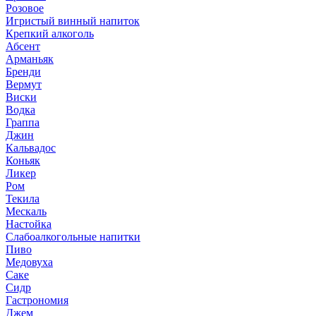
Розовое
Игристый винный напиток
Крепкий алкоголь
Абсент
Арманьяк
Бренди
Вермут
Виски
Водка
Граппа
Джин
Кальвадос
Коньяк
Ликер
Ром
Текила
Мескаль
Настойка
Слабоалкогольные напитки
Пиво
Медовуха
Саке
Сидр
Гастрономия
Джем