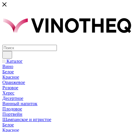
Каталог
Вино
Белое
Красное
Оранжевое
Розовое
Херес
Десертное
Винный напиток
Плодовое
Портвейн
Шампанское и игристое
Белое
Красное