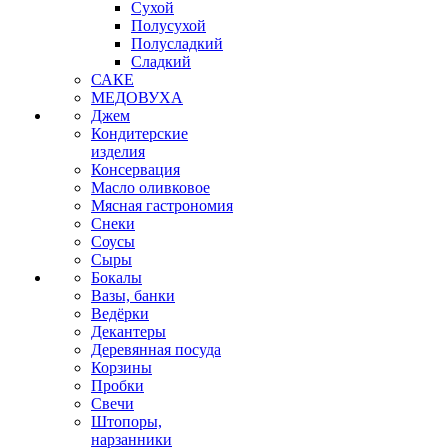
Сухой
Полусухой
Полусладкий
Сладкий
САКЕ
МЕДОВУХА
Джем
Кондитерские
изделия
Консервация
Масло оливковое
Мясная гастрономия
Снеки
Соусы
Сыры
Бокалы
Вазы, банки
Ведёрки
Декантеры
Деревянная посуда
Корзины
Пробки
Свечи
Штопоры,
нарзанники