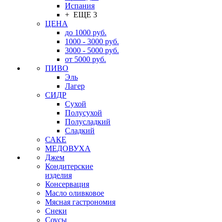
Испания
+ ЕЩЕ 3
ЦЕНА
до 1000 руб.
1000 - 3000 руб.
3000 - 5000 руб.
от 5000 руб.
ПИВО
Эль
Лагер
СИДР
Сухой
Полусухой
Полусладкий
Сладкий
САКЕ
МЕДОВУХА
Джем
Кондитерские
изделия
Консервация
Масло оливковое
Мясная гастрономия
Снеки
Соусы