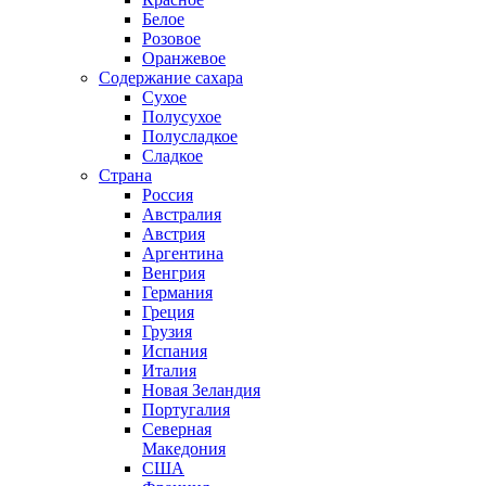
Белое
Розовое
Оранжевое
Содержание сахара
Сухое
Полусухое
Полусладкое
Сладкое
Страна
Россия
Австралия
Австрия
Аргентина
Венгрия
Германия
Греция
Грузия
Испания
Италия
Новая Зеландия
Португалия
Северная
Македония
США