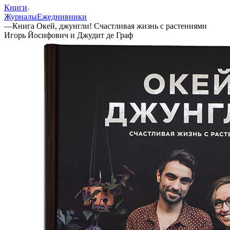
Книги
Журналы
Ежеднивники
—
Книга Окей, джунгли! Счастливая жизнь с растениями
Игорь Йосифович и Джудит де Граф