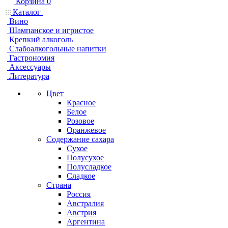
Корзина
0
Каталог
Вино
Шампанское и игристое
Крепкий алкоголь
Слабоалкогольные напитки
Гастрономия
Аксессуары
Литература
Цвет
Красное
Белое
Розовое
Оранжевое
Содержание сахара
Сухое
Полусухое
Полусладкое
Сладкое
Страна
Россия
Австралия
Австрия
Аргентина