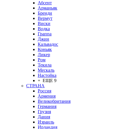
Абсент
Арманьяк
Бренди
Вермут
Виски
Водка
Граппа
Джин
Кальвадос
Коньяк
Ликер
Ром
Текила
Мескаль
Настойка
+ ЕЩЕ 9
СТРАНА
Россия
Армения
Великобритания
Германия
Грузия
Дания
Израиль
Ирландия