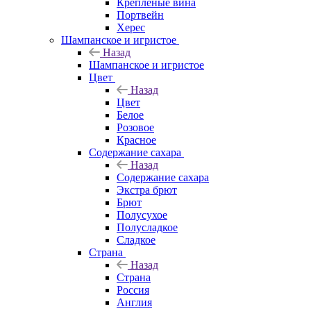
Крепленые вина
Портвейн
Херес
Шампанское и игристое
Назад
Шампанское и игристое
Цвет
Назад
Цвет
Белое
Розовое
Красное
Содержание сахара
Назад
Содержание сахара
Экстра брют
Брют
Полусухое
Полусладкое
Сладкое
Страна
Назад
Страна
Россия
Англия