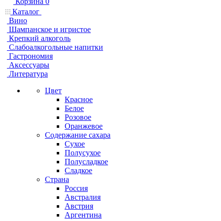
Корзина
0
Каталог
Вино
Шампанское и игристое
Крепкий алкоголь
Слабоалкогольные напитки
Гастрономия
Аксессуары
Литература
Цвет
Красное
Белое
Розовое
Оранжевое
Содержание сахара
Сухое
Полусухое
Полусладкое
Сладкое
Страна
Россия
Австралия
Австрия
Аргентина