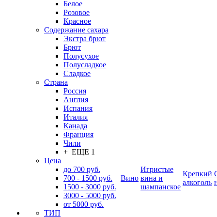
Белое
Розовое
Красное
Содержание сахара
Экстра брют
Брют
Полусухое
Полусладкое
Сладкое
Страна
Россия
Англия
Испания
Италия
Канада
Франция
Чили
+ ЕЩЕ 1
Цена
до 700 руб.
Игристые
Крепкий
700 - 1500 руб.
Вино
вина и
алкоголь
1500 - 3000 руб.
шампанское
3000 - 5000 руб.
от 5000 руб.
ТИП