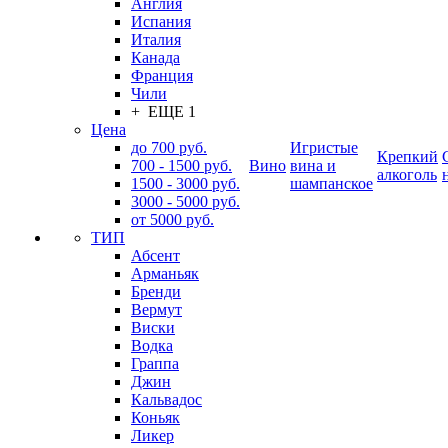
Англия
Испания
Италия
Канада
Франция
Чили
+ ЕЩЕ 1
Цена
до 700 руб.
Игристые
Крепкий
700 - 1500 руб.
Вино
вина и
алкоголь
1500 - 3000 руб.
шампанское
3000 - 5000 руб.
от 5000 руб.
ТИП
Абсент
Арманьяк
Бренди
Вермут
Виски
Водка
Граппа
Джин
Кальвадос
Коньяк
Ликер