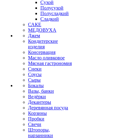
Сухой
Полусухой
Полусладкий
Сладкий
САКЕ
МЕДОВУХА
Джем
Кондитерские
изделия
Консервация
Масло оливковое
Мясная гастрономия
Снеки
Соусы
Сыры
Бокалы
Вазы, банки
Ведёрки
Декантеры
Деревянная посуда
Корзины
Пробки
Свечи
Штопоры,
нарзанники