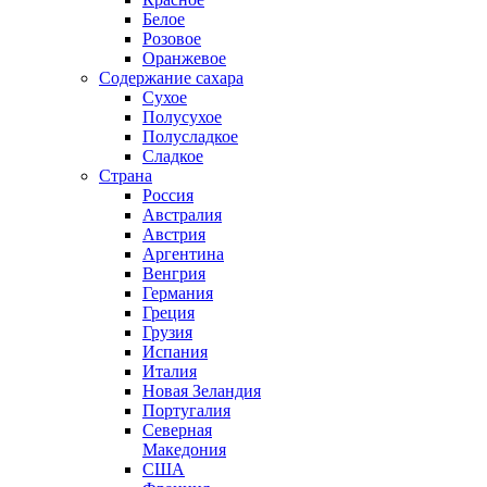
Белое
Розовое
Оранжевое
Содержание сахара
Сухое
Полусухое
Полусладкое
Сладкое
Страна
Россия
Австралия
Австрия
Аргентина
Венгрия
Германия
Греция
Грузия
Испания
Италия
Новая Зеландия
Португалия
Северная
Македония
США