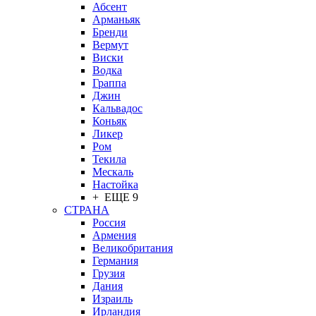
Абсент
Арманьяк
Бренди
Вермут
Виски
Водка
Граппа
Джин
Кальвадос
Коньяк
Ликер
Ром
Текила
Мескаль
Настойка
+ ЕЩЕ 9
СТРАНА
Россия
Армения
Великобритания
Германия
Грузия
Дания
Израиль
Ирландия