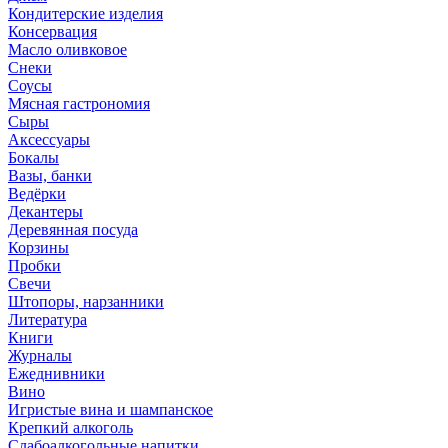
Кондитерские изделия
Консервация
Масло оливковое
Снеки
Соусы
Мясная гастрономия
Сыры
Аксессуары
Бокалы
Вазы, банки
Ведёрки
Декантеры
Деревянная посуда
Корзины
Пробки
Свечи
Штопоры, нарзанники
Литература
Книги
Журналы
Ежеднивники
Вино
Игристые вина и шампанское
Крепкий алкоголь
Слабоалкогольные напитки