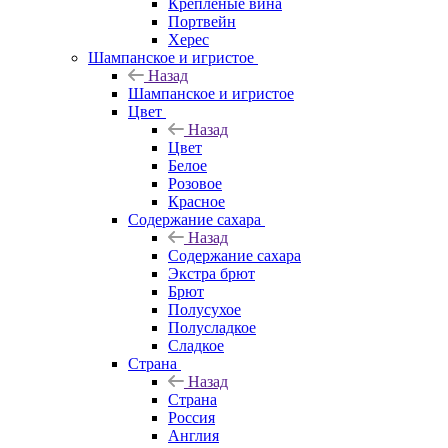
Крепленые вина
Портвейн
Херес
Шампанское и игристое
Назад
Шампанское и игристое
Цвет
Назад
Цвет
Белое
Розовое
Красное
Содержание сахара
Назад
Содержание сахара
Экстра брют
Брют
Полусухое
Полусладкое
Сладкое
Страна
Назад
Страна
Россия
Англия