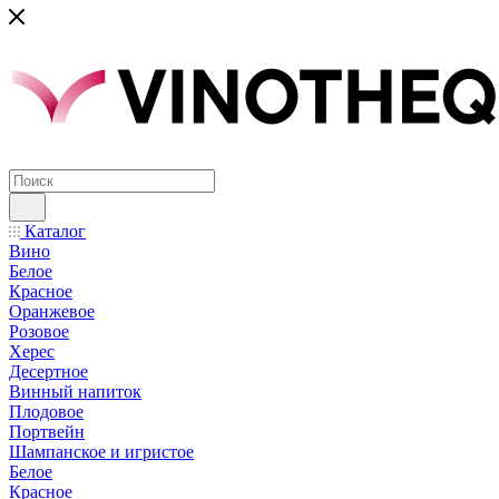
Каталог
Вино
Белое
Красное
Оранжевое
Розовое
Херес
Десертное
Винный напиток
Плодовое
Портвейн
Шампанское и игристое
Белое
Красное