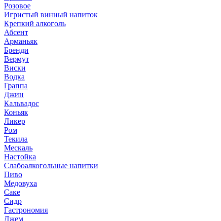
Розовое
Игристый винный напиток
Крепкий алкоголь
Абсент
Арманьяк
Бренди
Вермут
Виски
Водка
Граппа
Джин
Кальвадос
Коньяк
Ликер
Ром
Текила
Мескаль
Настойка
Слабоалкогольные напитки
Пиво
Медовуха
Саке
Сидр
Гастрономия
Джем