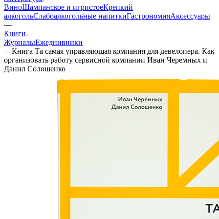
Вино
Шампанское и игристое
Крепкий
алкоголь
Слабоалкогольные напитки
Гастрономия
Аксессуары
—
Книги
Журналы
Ежеднивники
—
Книга Та самая управляющая компания для девелопера. Как
организовать работу сервисной компании Иван Черемных и
Данил Солошенко