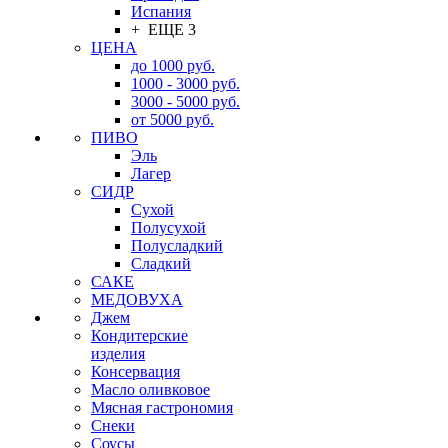
Испания
+ ЕЩЕ 3
ЦЕНА
до 1000 руб.
1000 - 3000 руб.
3000 - 5000 руб.
от 5000 руб.
ПИВО
Эль
Лагер
СИДР
Сухой
Полусухой
Полусладкий
Сладкий
САКЕ
МЕДОВУХА
Джем
Кондитерские
изделия
Консервация
Масло оливковое
Мясная гастрономия
Снеки
Соусы