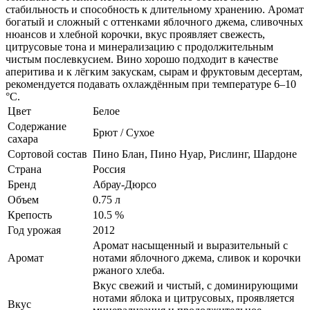
стабильность и способность к длительному хранению. Аромат
богатый и сложный с оттенками яблочного джема, сливочных
нюансов и хлебной корочки, вкус проявляет свежесть,
цитрусовые тона и минерализацию с продолжительным
чистым послевкусием. Вино хорошо подходит в качестве
аперитива и к лёгким закускам, сырам и фруктовым десертам,
рекомендуется подавать охлаждённым при температуре 6–10
°С.
Цвет
Белое
Содержание
Брют / Сухое
сахара
Сортовой состав
Пино Блан, Пино Нуар, Рислинг, Шардоне
Страна
Россия
Бренд
Абрау-Дюрсо
Объем
0.75 л
Крепость
10.5 %
Год урожая
2012
Аромат насыщенный и выразительный с
Аромат
нотами яблочного джема, сливок и корочки
ржаного хлеба.
Вкус свежий и чистый, с доминирующими
нотами яблока и цитрусовых, проявляется
Вкус