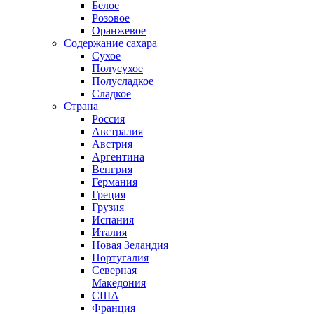
Белое
Розовое
Оранжевое
Содержание сахара
Сухое
Полусухое
Полусладкое
Сладкое
Страна
Россия
Австралия
Австрия
Аргентина
Венгрия
Германия
Греция
Грузия
Испания
Италия
Новая Зеландия
Португалия
Северная
Македония
США
Франция