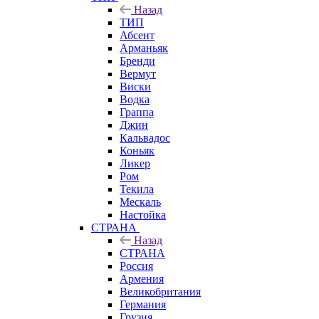
Назад
ТИП
Абсент
Арманьяк
Бренди
Вермут
Виски
Водка
Граппа
Джин
Кальвадос
Коньяк
Ликер
Ром
Текила
Мескаль
Настойка
СТРАНА
Назад
СТРАНА
Россия
Армения
Великобритания
Германия
Грузия