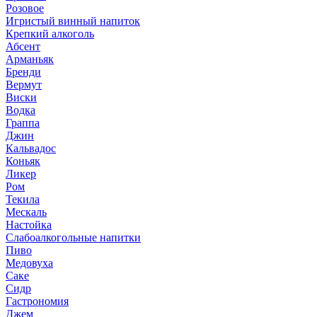
Розовое
Игристый винный напиток
Крепкий алкоголь
Абсент
Арманьяк
Бренди
Вермут
Виски
Водка
Граппа
Джин
Кальвадос
Коньяк
Ликер
Ром
Текила
Мескаль
Настойка
Слабоалкогольные напитки
Пиво
Медовуха
Саке
Сидр
Гастрономия
Джем