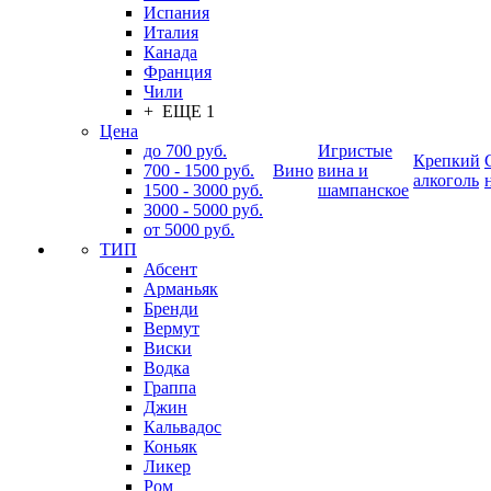
Испания
Италия
Канада
Франция
Чили
+ ЕЩЕ 1
Цена
до 700 руб.
Игристые
Крепкий
700 - 1500 руб.
Вино
вина и
алкоголь
1500 - 3000 руб.
шампанское
3000 - 5000 руб.
от 5000 руб.
ТИП
Абсент
Арманьяк
Бренди
Вермут
Виски
Водка
Граппа
Джин
Кальвадос
Коньяк
Ликер
Ром