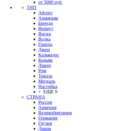
от 5000 руб.
ТИП
Абсент
Арманьяк
Бренди
Вермут
Виски
Водка
Граппа
Джин
Кальвадос
Коньяк
Ликер
Ром
Текила
Мескаль
Настойка
+ ЕЩЕ 9
СТРАНА
Россия
Армения
Великобритания
Германия
Грузия
Дания