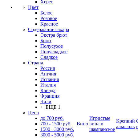
Херес
Цвет
Белое
Розовое
Красное
Содержание сахара
Экстра брют
Брют
Полусухое
Полусладкое
Сладкое
Страна
Россия
Англия
Испания
Италия
Канада
Франция
Чили
+ ЕЩЕ 1
Цена
до 700 руб.
Игристые
Крепкий
700 - 1500 руб.
Вино
вина и
алкоголь
1500 - 3000 руб.
шампанское
3000 - 5000 руб.