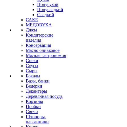
Полусухой
Полусладкий
Сладкий
САКЕ
МЕДОВУХА
Джем
Кондитерские
изделия
Консервация
Масло оливковое
Мясная гастрономия
Снеки
Соусы
Сыры
Бокалы
Вазы, банки
Ведёрки
Декантеры
Деревянная посуда
Корзины
Пробки
Свечи
Штопоры,
нарзанники
Книги