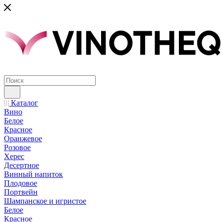
Каталог
Вино
Белое
Красное
Оранжевое
Розовое
Херес
Десертное
Винный напиток
Плодовое
Портвейн
Шампанское и игристое
Белое
Красное