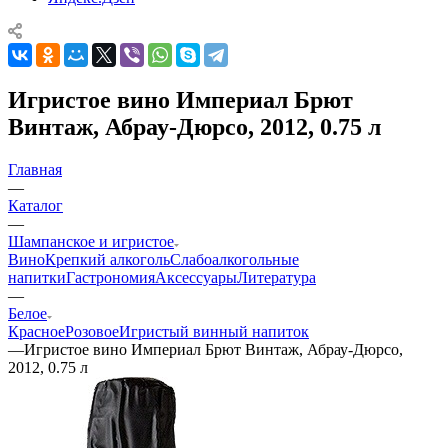
Игристое вино Империал Брют
Винтаж, Абрау-Дюрсо, 2012, 0.75 л
Главная
—
Каталог
—
Шампанское и игристое
Вино
Крепкий алкоголь
Слабоалкогольные
напитки
Гастрономия
Аксессуары
Литература
—
Белое
Красное
Розовое
Игристый винный напиток
—
Игристое вино Империал Брют Винтаж, Абрау-Дюрсо,
2012, 0.75 л