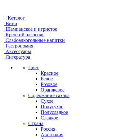
Каталог
Вино
Шампанское и игристое
Крепкий алкоголь
Слабоалкогольные напитки
Гастрономия
Аксессуары
Литература
Цвет
Красное
Белое
Розовое
Оранжевое
Содержание сахара
Сухое
Полусухое
Полусладкое
Сладкое
Страна
Россия
Австралия