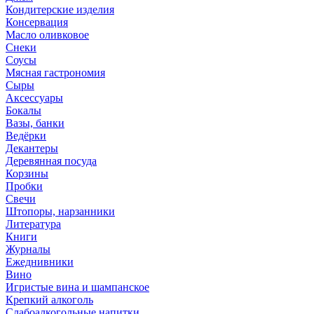
Кондитерские изделия
Консервация
Масло оливковое
Снеки
Соусы
Мясная гастрономия
Сыры
Аксессуары
Бокалы
Вазы, банки
Ведёрки
Декантеры
Деревянная посуда
Корзины
Пробки
Свечи
Штопоры, нарзанники
Литература
Книги
Журналы
Ежеднивники
Вино
Игристые вина и шампанское
Крепкий алкоголь
Слабоалкогольные напитки