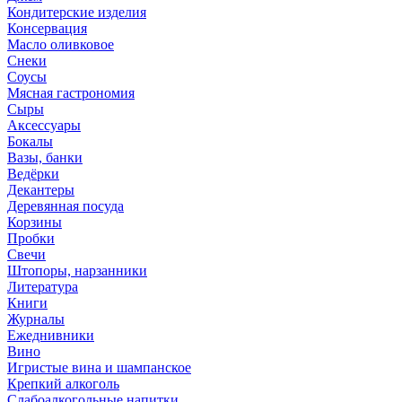
Кондитерские изделия
Консервация
Масло оливковое
Снеки
Соусы
Мясная гастрономия
Сыры
Аксессуары
Бокалы
Вазы, банки
Ведёрки
Декантеры
Деревянная посуда
Корзины
Пробки
Свечи
Штопоры, нарзанники
Литература
Книги
Журналы
Ежеднивники
Вино
Игристые вина и шампанское
Крепкий алкоголь
Слабоалкогольные напитки