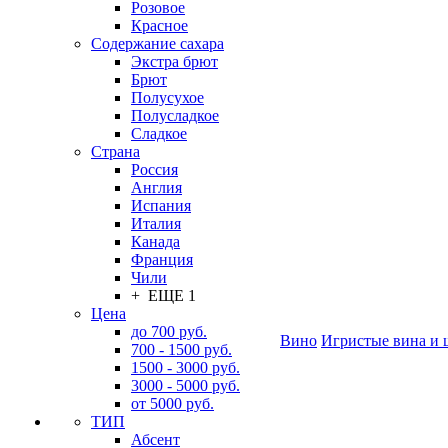
Розовое
Красное
Содержание сахара
Экстра брют
Брют
Полусухое
Полусладкое
Сладкое
Страна
Россия
Англия
Испания
Италия
Канада
Франция
Чили
+ ЕЩЕ 1
Цена
до 700 руб.
Вино
Игристые вина и 
700 - 1500 руб.
1500 - 3000 руб.
3000 - 5000 руб.
от 5000 руб.
ТИП
Абсент