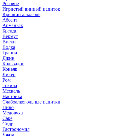
Розовое
Игристый винный напиток
Крепкий алкоголь
Абсент
Арманьяк
Бренди
Вермут
Виски
Водка
Граппа
Джин
Кальвадос
Коньяк
Ликер
Ром
Текила
Мескаль
Настойка
Слабоалкогольные напитки
Пиво
Медовуха
Саке
Сидр
Гастрономия
Джем