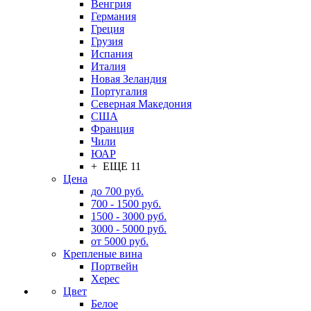
Венгрия
Германия
Греция
Грузия
Испания
Италия
Новая Зеландия
Португалия
Северная Македония
США
Франция
Чили
ЮАР
+ ЕЩЕ 11
Цена
до 700 руб.
700 - 1500 руб.
1500 - 3000 руб.
3000 - 5000 руб.
от 5000 руб.
Крепленые вина
Портвейн
Херес
Цвет
Белое