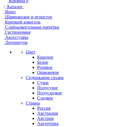
Корзина
0
Каталог
Вино
Шампанское и игристое
Крепкий алкоголь
Слабоалкогольные напитки
Гастрономия
Аксессуары
Литература
Цвет
Красное
Белое
Розовое
Оранжевое
Содержание сахара
Сухое
Полусухое
Полусладкое
Сладкое
Страна
Россия
Австралия
Австрия
Аргентина