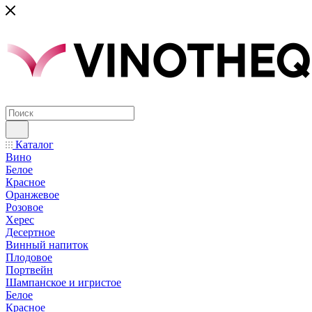
Каталог
Вино
Белое
Красное
Оранжевое
Розовое
Херес
Десертное
Винный напиток
Плодовое
Портвейн
Шампанское и игристое
Белое
Красное