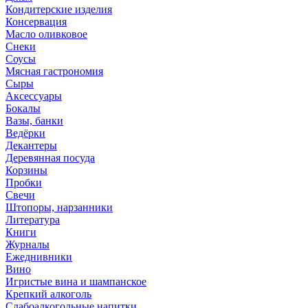
Кондитерские изделия
Консервация
Масло оливковое
Снеки
Соусы
Мясная гастрономия
Сыры
Аксессуары
Бокалы
Вазы, банки
Ведёрки
Декантеры
Деревянная посуда
Корзины
Пробки
Свечи
Штопоры, нарзанники
Литература
Книги
Журналы
Ежеднивники
Вино
Игристые вина и шампанское
Крепкий алкоголь
Слабоалкогольные напитки