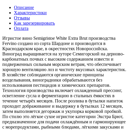
Описание
Характеристики
Отзывы
Как зарезервировать
Оплата
Игристое вино Semigristoe White Extra Brut производства
Fervino создано из сорта Шардоне и производится в
Краснодарском крае, в окрестностях Новороссийска.
Виноград выращивается на хуторе Семигорский на дерново-
карбонатных почвах с высоким содержанием извести и
подверженных сильным морским ветрам, что обеспечивает
хорошую вентиляцию лоз и чистоту вкусовых характеристик.
В хозяйстве соблюдаются органические принципы
возделывания, виноградники обрабатываются без
использования пестицидов и химических препаратов.
Технология производства включает охлажденный прессинг,
осветление сусла и ферментацию в стальных ёмкостях в
течение четырёх месяцев. После розлива в бутылки напиток
проходит дображивание и выдержку в бутылках 12 месяцев,
затем выполняется дегоржаж и укупорка корковой пробкой.
По стилю это лёгкое сухое игристое категории Экстра Брют,
предназначенное для подачи охлаждённым и гармонирующее
с морепродуктами, рыбными блюдами, лёгкими закусками и