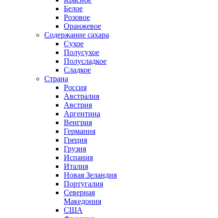
Белое
Розовое
Оранжевое
Содержание сахара
Сухое
Полусухое
Полусладкое
Сладкое
Страна
Россия
Австралия
Австрия
Аргентина
Венгрия
Германия
Греция
Грузия
Испания
Италия
Новая Зеландия
Португалия
Северная
Македония
США