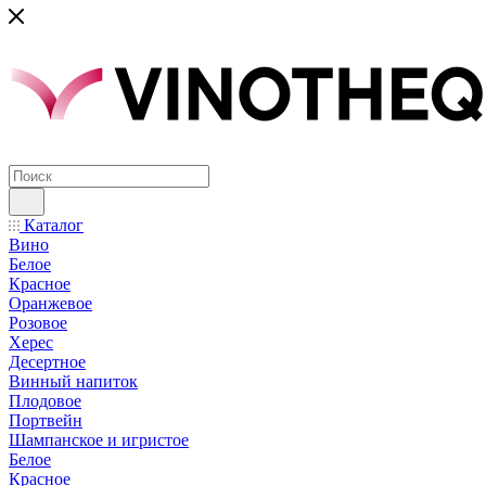
Каталог
Вино
Белое
Красное
Оранжевое
Розовое
Херес
Десертное
Винный напиток
Плодовое
Портвейн
Шампанское и игристое
Белое
Красное