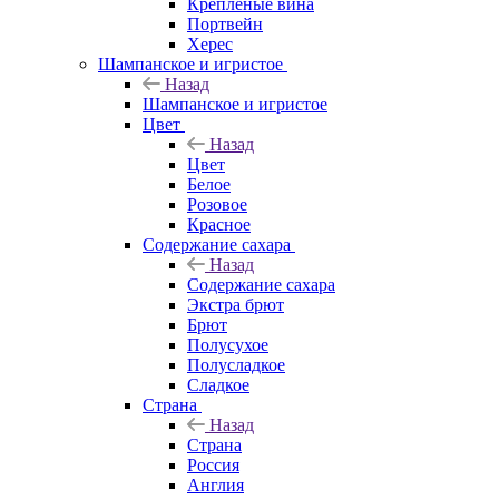
Крепленые вина
Портвейн
Херес
Шампанское и игристое
Назад
Шампанское и игристое
Цвет
Назад
Цвет
Белое
Розовое
Красное
Содержание сахара
Назад
Содержание сахара
Экстра брют
Брют
Полусухое
Полусладкое
Сладкое
Страна
Назад
Страна
Россия
Англия