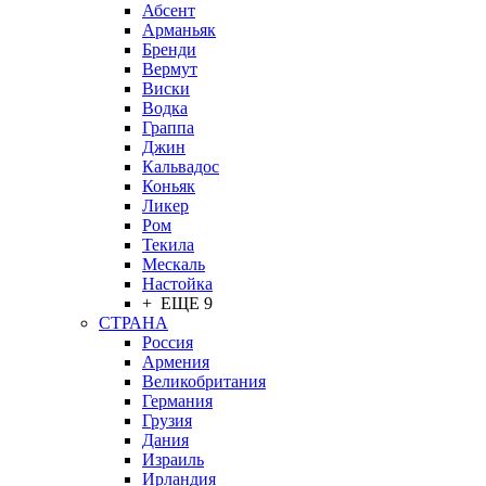
Абсент
Арманьяк
Бренди
Вермут
Виски
Водка
Граппа
Джин
Кальвадос
Коньяк
Ликер
Ром
Текила
Мескаль
Настойка
+ ЕЩЕ 9
СТРАНА
Россия
Армения
Великобритания
Германия
Грузия
Дания
Израиль
Ирландия