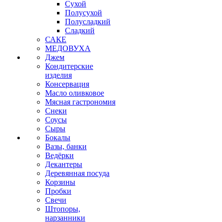
Сухой
Полусухой
Полусладкий
Сладкий
САКЕ
МЕДОВУХА
Джем
Кондитерские
изделия
Консервация
Масло оливковое
Мясная гастрономия
Снеки
Соусы
Сыры
Бокалы
Вазы, банки
Ведёрки
Декантеры
Деревянная посуда
Корзины
Пробки
Свечи
Штопоры,
нарзанники