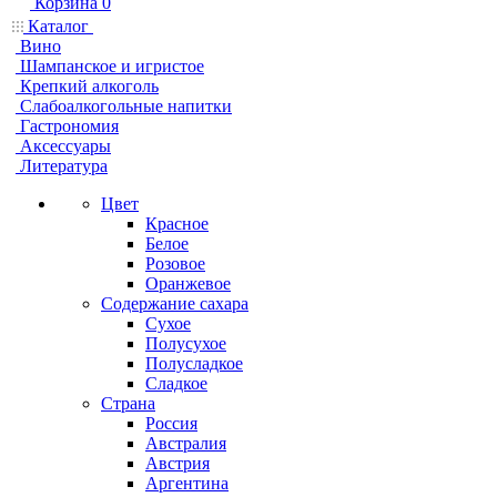
Корзина
0
Каталог
Вино
Шампанское и игристое
Крепкий алкоголь
Слабоалкогольные напитки
Гастрономия
Аксессуары
Литература
Цвет
Красное
Белое
Розовое
Оранжевое
Содержание сахара
Сухое
Полусухое
Полусладкое
Сладкое
Страна
Россия
Австралия
Австрия
Аргентина