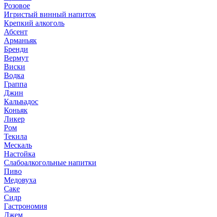
Розовое
Игристый винный напиток
Крепкий алкоголь
Абсент
Арманьяк
Бренди
Вермут
Виски
Водка
Граппа
Джин
Кальвадос
Коньяк
Ликер
Ром
Текила
Мескаль
Настойка
Слабоалкогольные напитки
Пиво
Медовуха
Саке
Сидр
Гастрономия
Джем