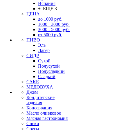
Испания
+ ЕЩЕ 3
ЦЕНА
до 1000 руб.
1000 - 3000 руб.
3000 - 5000 руб.
от 5000 руб.
ПИВО
Эль
Лагер
СИДР
Сухой
Полусухой
Полусладкий
Сладкий
САКЕ
МЕДОВУХА
Джем
Кондитерские
изделия
Консервация
Масло оливковое
Мясная гастрономия
Снеки
Соусы