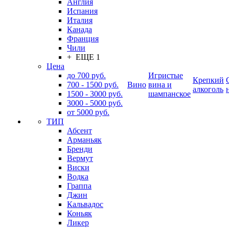
Англия
Испания
Италия
Канада
Франция
Чили
+ ЕЩЕ 1
Цена
до 700 руб.
Игристые
Крепкий
700 - 1500 руб.
Вино
вина и
алкоголь
1500 - 3000 руб.
шампанское
3000 - 5000 руб.
от 5000 руб.
ТИП
Абсент
Арманьяк
Бренди
Вермут
Виски
Водка
Граппа
Джин
Кальвадос
Коньяк
Ликер