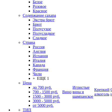
Белое
Розовое
Красное
Содержание сахара
Экстра брют
Брют
Полусухое
Полусладкое
Сладкое
Страна
Россия
Англия
Испания
Италия
Канада
Франция
Чили
+ ЕЩЕ 1
Цена
до 700 руб.
Игристые
Крепкий
700 - 1500 руб.
Вино
вина и
алкоголь
1500 - 3000 руб.
шампанское
3000 - 5000 руб.
от 5000 руб.
ТИП