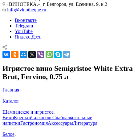
«ВИНОТЕКА.», г. Белгород, ул. Есенина, 9, к 2
info@vinotheque.ru
Вконтакте
Telegram
YouTube
Яндекс.Дзен
Игристое вино Semigristoe White Extra
Brut, Fervino, 0.75 л
Главная
—
Каталог
—
Шампанское и игристое
Вино
Крепкий алкоголь
Слабоалкогольные
напитки
Гастрономия
Аксессуары
Литература
—
Белое