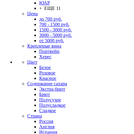
ЮАР
+ ЕЩЕ 11
Цена
до 700 руб.
700 - 1500 руб.
1500 - 3000 руб.
3000 - 5000 руб.
от 5000 руб.
Крепленые вина
Портвейн
Херес
Цвет
Белое
Розовое
Красное
Содержание сахара
Экстра брют
Брют
Полусухое
Полусладкое
Сладкое
Страна
Россия
Англия
Испания