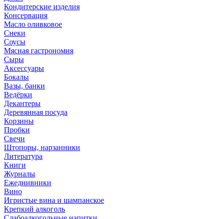
Кондитерские изделия
Консервация
Масло оливковое
Снеки
Соусы
Мясная гастрономия
Сыры
Аксессуары
Бокалы
Вазы, банки
Ведёрки
Декантеры
Деревянная посуда
Корзины
Пробки
Свечи
Штопоры, нарзанники
Литература
Книги
Журналы
Ежеднивники
Вино
Игристые вина и шампанское
Крепкий алкоголь
Слабоалкогольные напитки