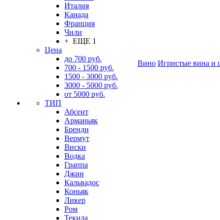
Италия
Канада
Франция
Чили
+ ЕЩЕ 1
Цена
до 700 руб.
Вино
Игристые вина и 
700 - 1500 руб.
1500 - 3000 руб.
3000 - 5000 руб.
от 5000 руб.
ТИП
Абсент
Арманьяк
Бренди
Вермут
Виски
Водка
Граппа
Джин
Кальвадос
Коньяк
Ликер
Ром
Текила