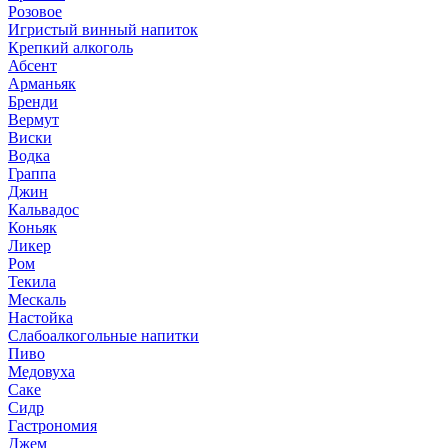
Розовое
Игристый винный напиток
Крепкий алкоголь
Абсент
Арманьяк
Бренди
Вермут
Виски
Водка
Граппа
Джин
Кальвадос
Коньяк
Ликер
Ром
Текила
Мескаль
Настойка
Слабоалкогольные напитки
Пиво
Медовуха
Саке
Сидр
Гастрономия
Джем