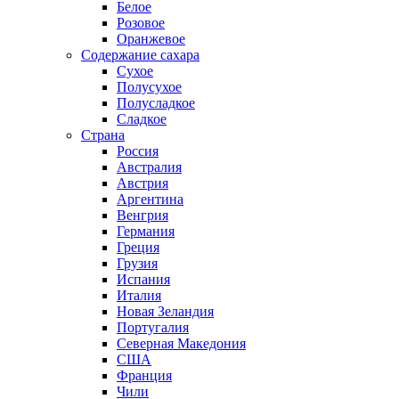
Белое
Розовое
Оранжевое
Содержание сахара
Сухое
Полусухое
Полусладкое
Сладкое
Страна
Россия
Австралия
Австрия
Аргентина
Венгрия
Германия
Греция
Грузия
Испания
Италия
Новая Зеландия
Португалия
Северная Македония
США
Франция
Чили