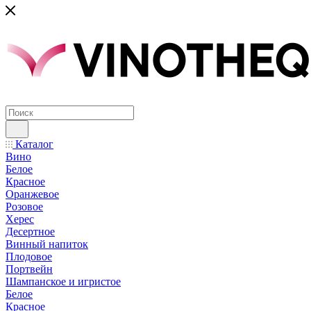
Каталог
Вино
Белое
Красное
Оранжевое
Розовое
Херес
Десертное
Винный напиток
Плодовое
Портвейн
Шампанское и игристое
Белое
Красное