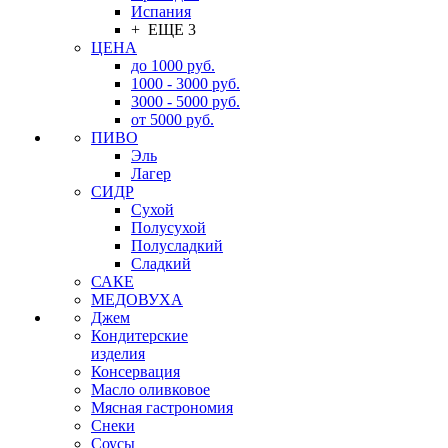
Испания
+ ЕЩЕ 3
ЦЕНА
до 1000 руб.
1000 - 3000 руб.
3000 - 5000 руб.
от 5000 руб.
ПИВО
Эль
Лагер
СИДР
Сухой
Полусухой
Полусладкий
Сладкий
САКЕ
МЕДОВУХА
Джем
Кондитерские
изделия
Консервация
Масло оливковое
Мясная гастрономия
Снеки
Соусы