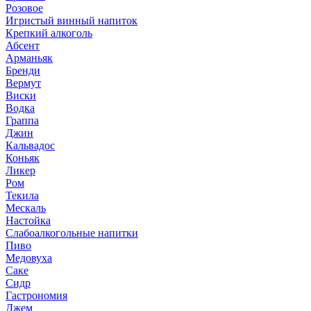
Розовое
Игристый винный напиток
Крепкий алкоголь
Абсент
Арманьяк
Бренди
Вермут
Виски
Водка
Граппа
Джин
Кальвадос
Коньяк
Ликер
Ром
Текила
Мескаль
Настойка
Слабоалкогольные напитки
Пиво
Медовуха
Саке
Сидр
Гастрономия
Джем