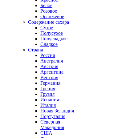
Белое
Розовое
Оранжевое
Содержание сахара
Сухое
Полусухое
Полусладкое
Сладкое
Страна
Россия
Австралия
Австрия
Аргентина
Венгрия
Германия
Греция
Грузия
Испания
Италия
Новая Зеландия
Португалия
Северная
Македония
США