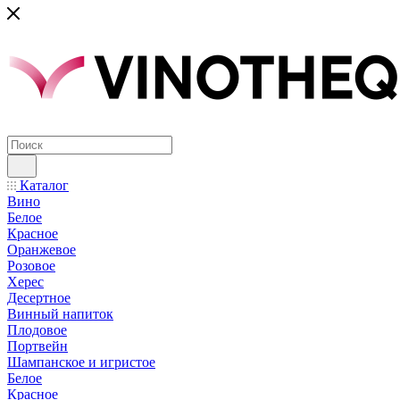
Каталог
Вино
Белое
Красное
Оранжевое
Розовое
Херес
Десертное
Винный напиток
Плодовое
Портвейн
Шампанское и игристое
Белое
Красное