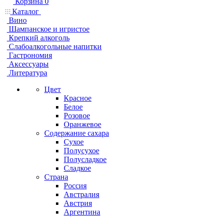
Корзина
0
Каталог
Вино
Шампанское и игристое
Крепкий алкоголь
Слабоалкогольные напитки
Гастрономия
Аксессуары
Литература
Цвет
Красное
Белое
Розовое
Оранжевое
Содержание сахара
Сухое
Полусухое
Полусладкое
Сладкое
Страна
Россия
Австралия
Австрия
Аргентина