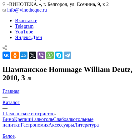
«ВИНОТЕКА.», г. Белгород, ул. Есенина, 9, к 2
info@vinotheque.ru
Вконтакте
Telegram
YouTube
Яндекс.Дзен
Шампанское Hommage William Deutz,
2010, 3 л
Главная
—
Каталог
—
Шампанское и игристое
Вино
Крепкий алкоголь
Слабоалкогольные
напитки
Гастрономия
Аксессуары
Литература
—
Белое