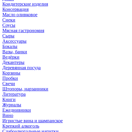
Кондитерские изделия
Консервация
Масло оливковое
Снеки
Соусы
Мясная гастрономия
Сыры
Аксессуары
Бокалы
Вазы, банки
Ведёрки
Декантеры
Деревянная посуда
Корзины
Пробки
Свечи
Штопоры, нарзанники
Литература
Книги
Журналы
Ежеднивники
Вино
Игристые вина и шампанское
Крепкий алкоголь
Слабоалкогольные напитки