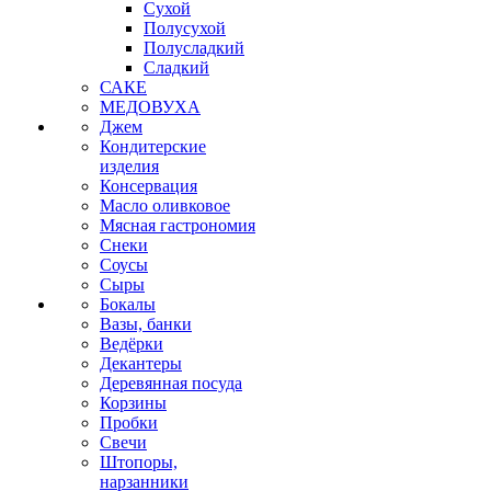
Сухой
Полусухой
Полусладкий
Сладкий
САКЕ
МЕДОВУХА
Джем
Кондитерские
изделия
Консервация
Масло оливковое
Мясная гастрономия
Снеки
Соусы
Сыры
Бокалы
Вазы, банки
Ведёрки
Декантеры
Деревянная посуда
Корзины
Пробки
Свечи
Штопоры,
нарзанники