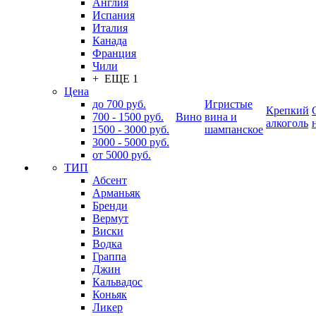
Англия
Испания
Италия
Канада
Франция
Чили
+ ЕЩЕ 1
Цена
до 700 руб.
Игристые
Крепкий
700 - 1500 руб.
Вино
вина и
алкоголь
1500 - 3000 руб.
шампанское
3000 - 5000 руб.
от 5000 руб.
ТИП
Абсент
Арманьяк
Бренди
Вермут
Виски
Водка
Граппа
Джин
Кальвадос
Коньяк
Ликер