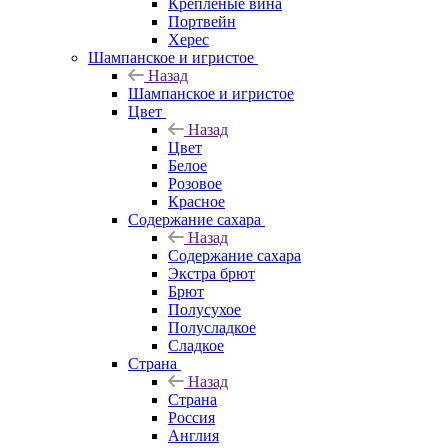
Крепленые вина
Портвейн
Херес
Шампанское и игристое
Назад
Шампанское и игристое
Цвет
Назад
Цвет
Белое
Розовое
Красное
Содержание сахара
Назад
Содержание сахара
Экстра брют
Брют
Полусухое
Полусладкое
Сладкое
Страна
Назад
Страна
Россия
Англия