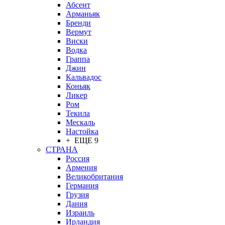
Абсент
Арманьяк
Бренди
Вермут
Виски
Водка
Граппа
Джин
Кальвадос
Коньяк
Ликер
Ром
Текила
Мескаль
Настойка
+ ЕЩЕ 9
СТРАНА
Россия
Армения
Великобритания
Германия
Грузия
Дания
Израиль
Ирландия