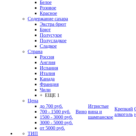
Белое
Розовое
Красное
Содержание сахара
Экстра брют
Брют
Полусухое
Полусладкое
Сладкое
Страна
Россия
Англия
Испания
Италия
Канада
Франция
Чили
+ ЕЩЕ 1
Цена
до 700 руб.
Игристые
Крепкий
700 - 1500 руб.
Вино
вина и
алкоголь
1500 - 3000 руб.
шампанское
3000 - 5000 руб.
от 5000 руб.
ТИП