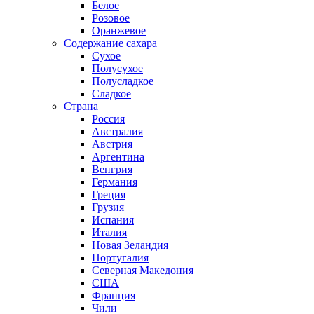
Белое
Розовое
Оранжевое
Содержание сахара
Сухое
Полусухое
Полусладкое
Сладкое
Страна
Россия
Австралия
Австрия
Аргентина
Венгрия
Германия
Греция
Грузия
Испания
Италия
Новая Зеландия
Португалия
Северная Македония
США
Франция
Чили