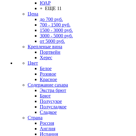
ЮАР
+ ЕЩЕ 11
Цена
до 700 руб.
700 - 1500 руб.
1500 - 3000 руб.
3000 - 5000 руб.
от 5000 руб.
Крепленые вина
Портвейн
Херес
Цвет
Белое
Розовое
Красное
Содержание сахара
Экстра брют
Брют
Полусухое
Полусладкое
Сладкое
Страна
Россия
Англия
Испания