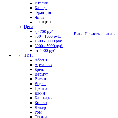
Италия
Канада
Франция
Чили
+ ЕЩЕ 1
Цена
до 700 руб.
Вино
Игристые вина и 
700 - 1500 руб.
1500 - 3000 руб.
3000 - 5000 руб.
от 5000 руб.
ТИП
Абсент
Арманьяк
Бренди
Вермут
Виски
Водка
Граппа
Джин
Кальвадос
Коньяк
Ликер
Ром
Текила