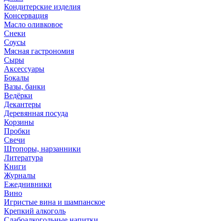
Кондитерские изделия
Консервация
Масло оливковое
Снеки
Соусы
Мясная гастрономия
Сыры
Аксессуары
Бокалы
Вазы, банки
Ведёрки
Декантеры
Деревянная посуда
Корзины
Пробки
Свечи
Штопоры, нарзанники
Литература
Книги
Журналы
Ежеднивники
Вино
Игристые вина и шампанское
Крепкий алкоголь
Слабоалкогольные напитки