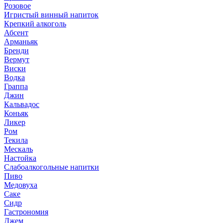
Розовое
Игристый винный напиток
Крепкий алкоголь
Абсент
Арманьяк
Бренди
Вермут
Виски
Водка
Граппа
Джин
Кальвадос
Коньяк
Ликер
Ром
Текила
Мескаль
Настойка
Слабоалкогольные напитки
Пиво
Медовуха
Саке
Сидр
Гастрономия
Джем