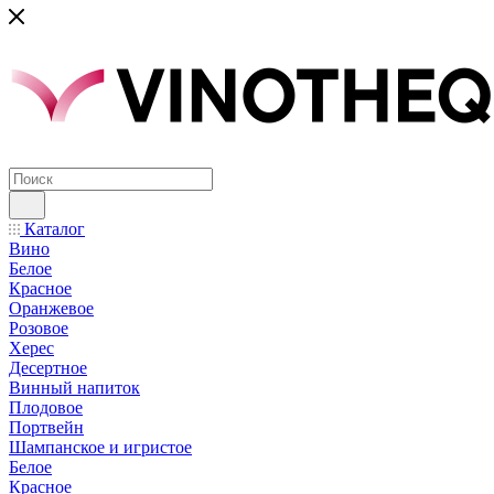
Каталог
Вино
Белое
Красное
Оранжевое
Розовое
Херес
Десертное
Винный напиток
Плодовое
Портвейн
Шампанское и игристое
Белое
Красное