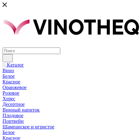
Каталог
Вино
Белое
Красное
Оранжевое
Розовое
Херес
Десертное
Винный напиток
Плодовое
Портвейн
Шампанское и игристое
Белое
Красное