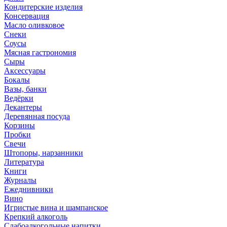
Кондитерские изделия
Консервация
Масло оливковое
Снеки
Соусы
Мясная гастрономия
Сыры
Аксессуары
Бокалы
Вазы, банки
Ведёрки
Декантеры
Деревянная посуда
Корзины
Пробки
Свечи
Штопоры, нарзанники
Литература
Книги
Журналы
Ежеднивники
Вино
Игристые вина и шампанское
Крепкий алкоголь
Слабоалкогольные напитки