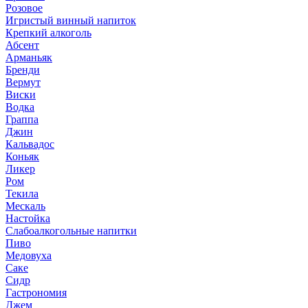
Розовое
Игристый винный напиток
Крепкий алкоголь
Абсент
Арманьяк
Бренди
Вермут
Виски
Водка
Граппа
Джин
Кальвадос
Коньяк
Ликер
Ром
Текила
Мескаль
Настойка
Слабоалкогольные напитки
Пиво
Медовуха
Саке
Сидр
Гастрономия
Джем