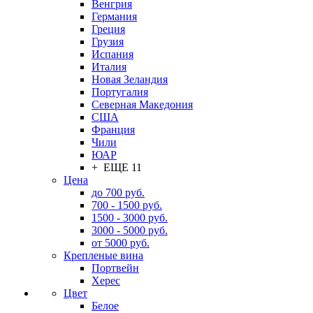
Венгрия
Германия
Греция
Грузия
Испания
Италия
Новая Зеландия
Португалия
Северная Македония
США
Франция
Чили
ЮАР
+ ЕЩЕ 11
Цена
до 700 руб.
700 - 1500 руб.
1500 - 3000 руб.
3000 - 5000 руб.
от 5000 руб.
Крепленые вина
Портвейн
Херес
Цвет
Белое