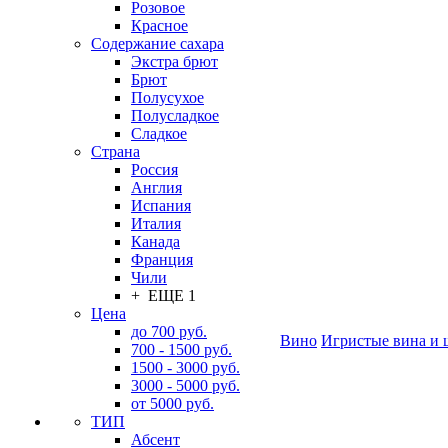
Розовое
Красное
Содержание сахара
Экстра брют
Брют
Полусухое
Полусладкое
Сладкое
Страна
Россия
Англия
Испания
Италия
Канада
Франция
Чили
+ ЕЩЕ 1
Цена
до 700 руб.
Вино
Игристые вина и 
700 - 1500 руб.
1500 - 3000 руб.
3000 - 5000 руб.
от 5000 руб.
ТИП
Абсент