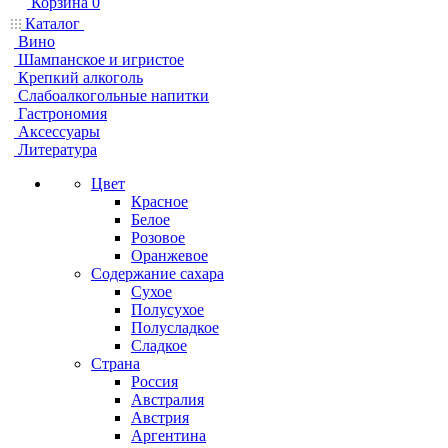
Корзина
0
Каталог
Вино
Шампанское и игристое
Крепкий алкоголь
Слабоалкогольные напитки
Гастрономия
Аксессуары
Литература
Цвет
Красное
Белое
Розовое
Оранжевое
Содержание сахара
Сухое
Полусухое
Полусладкое
Сладкое
Страна
Россия
Австралия
Австрия
Аргентина