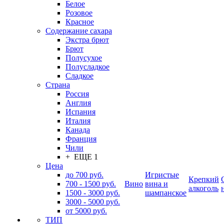
Белое
Розовое
Красное
Содержание сахара
Экстра брют
Брют
Полусухое
Полусладкое
Сладкое
Страна
Россия
Англия
Испания
Италия
Канада
Франция
Чили
+ ЕЩЕ 1
Цена
до 700 руб.
Игристые
Крепкий
700 - 1500 руб.
Вино
вина и
алкоголь
1500 - 3000 руб.
шампанское
3000 - 5000 руб.
от 5000 руб.
ТИП