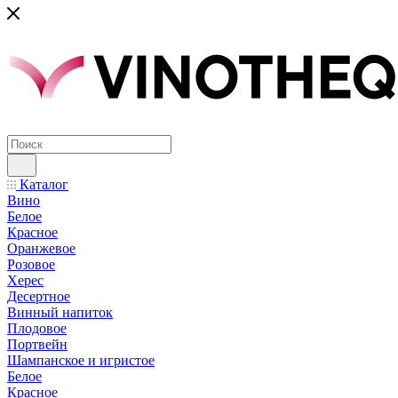
Каталог
Вино
Белое
Красное
Оранжевое
Розовое
Херес
Десертное
Винный напиток
Плодовое
Портвейн
Шампанское и игристое
Белое
Красное