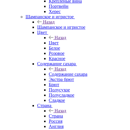
Крепленые вина
Портвейн
Херес
Шампанское и игристое
Назад
Шампанское и игристое
Цвет
Назад
Цвет
Белое
Розовое
Красное
Содержание сахара
Назад
Содержание сахара
Экстра брют
Брют
Полусухое
Полусладкое
Сладкое
Страна
Назад
Страна
Россия
Англия