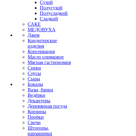
Сухой
Полусухой
Полусладкий
Сладкий
САКЕ
МЕДОВУХА
Джем
Кондитерские
изделия
Консервация
Масло оливковое
Мясная гастрономия
Снеки
Соусы
Сыры
Бокалы
Вазы, банки
Ведёрки
Декантеры
Деревянная посуда
Корзины
Пробки
Свечи
Штопоры,
нарзанники