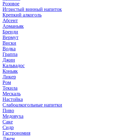
Розовое
Игристый винный напиток
Крепкий алкоголь
Абсент
Арманьяк
Бренди
Вермут
Виски
Водка
Граппа
Джин
Кальвадос
Коньяк
Ликер
Ром
Текила
Мескаль
Настойка
Слабоалкогольные напитки
Пиво
Медовуха
Саке
Сидр
Гастрономия
Джем