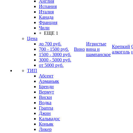
Англия
Испания
Италия
Канада
Франция
Чили
+ ЕЩЕ 1
Цена
до 700 руб.
Игристые
Крепкий
700 - 1500 руб.
Вино
вина и
алкоголь
1500 - 3000 руб.
шампанское
3000 - 5000 руб.
от 5000 руб.
ТИП
Абсент
Арманьяк
Бренди
Вермут
Виски
Водка
Граппа
Джин
Кальвадос
Коньяк
Ликер