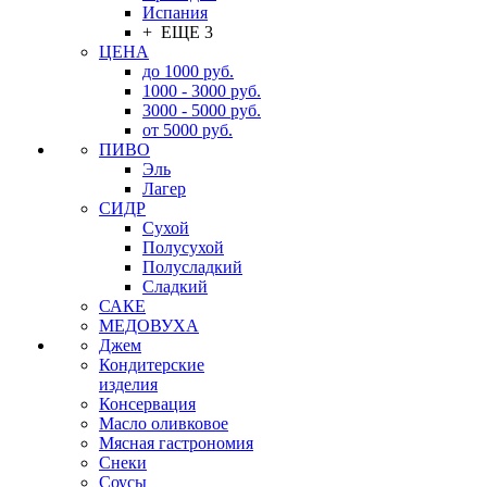
Испания
+ ЕЩЕ 3
ЦЕНА
до 1000 руб.
1000 - 3000 руб.
3000 - 5000 руб.
от 5000 руб.
ПИВО
Эль
Лагер
СИДР
Сухой
Полусухой
Полусладкий
Сладкий
САКЕ
МЕДОВУХА
Джем
Кондитерские
изделия
Консервация
Масло оливковое
Мясная гастрономия
Снеки
Соусы