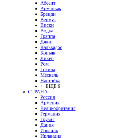
Абсент
Арманьяк
Бренди
Вермут
Виски
Водка
Граппа
Джин
Кальвадос
Коньяк
Ликер
Ром
Текила
Мескаль
Настойка
+ ЕЩЕ 9
СТРАНА
Россия
Армения
Великобритания
Германия
Грузия
Дания
Израиль
Ирландия