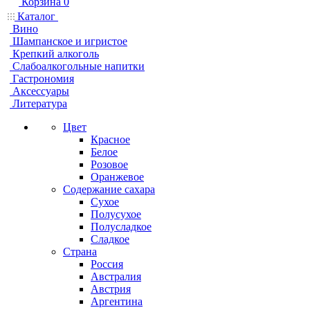
Корзина
0
Каталог
Вино
Шампанское и игристое
Крепкий алкоголь
Слабоалкогольные напитки
Гастрономия
Аксессуары
Литература
Цвет
Красное
Белое
Розовое
Оранжевое
Содержание сахара
Сухое
Полусухое
Полусладкое
Сладкое
Страна
Россия
Австралия
Австрия
Аргентина