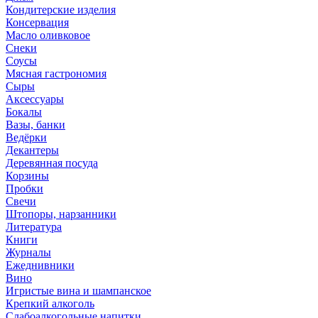
Кондитерские изделия
Консервация
Масло оливковое
Снеки
Соусы
Мясная гастрономия
Сыры
Аксессуары
Бокалы
Вазы, банки
Ведёрки
Декантеры
Деревянная посуда
Корзины
Пробки
Свечи
Штопоры, нарзанники
Литература
Книги
Журналы
Ежеднивники
Вино
Игристые вина и шампанское
Крепкий алкоголь
Слабоалкогольные напитки