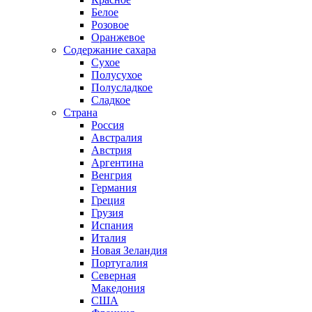
Белое
Розовое
Оранжевое
Содержание сахара
Сухое
Полусухое
Полусладкое
Сладкое
Страна
Россия
Австралия
Австрия
Аргентина
Венгрия
Германия
Греция
Грузия
Испания
Италия
Новая Зеландия
Португалия
Северная
Македония
США