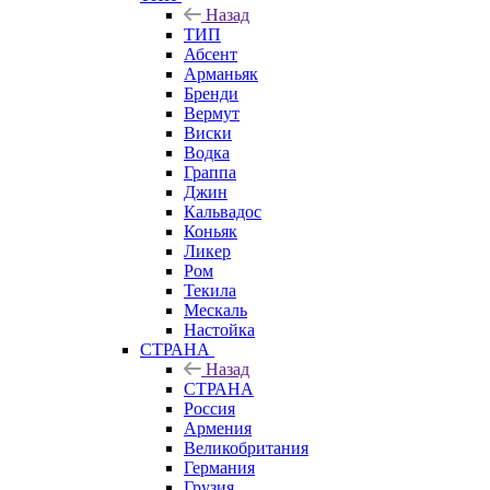
Назад
ТИП
Абсент
Арманьяк
Бренди
Вермут
Виски
Водка
Граппа
Джин
Кальвадос
Коньяк
Ликер
Ром
Текила
Мескаль
Настойка
СТРАНА
Назад
СТРАНА
Россия
Армения
Великобритания
Германия
Грузия