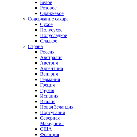
Белое
Розовое
Оранжевое
Содержание сахара
Сухое
Полусухое
Полусладкое
Сладкое
Страна
Россия
Австралия
Австрия
Аргентина
Венгрия
Германия
Греция
Грузия
Испания
Италия
Новая Зеландия
Португалия
Северная
Македония
США
Франция