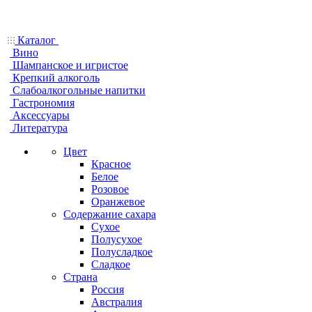
Каталог
Вино
Шампанское и игристое
Крепкий алкоголь
Слабоалкогольные напитки
Гастрономия
Аксессуары
Литература
Цвет
Красное
Белое
Розовое
Оранжевое
Содержание сахара
Сухое
Полусухое
Полусладкое
Сладкое
Страна
Россия
Австралия