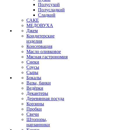
Полусухой
Полусладкий
Сладкий
САКЕ
МЕДОВУХА
Джем
Кондитерские
изделия
Консервация
Масло оливковое
Мясная гастрономия
Снеки
Соусы
Сыры
Бокалы
Вазы, банки
Ведёрки
Декантеры
Деревянная посуда
Корзины
Пробки
Свечи
Штопоры,
нарзанники
Книги