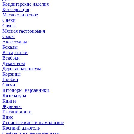
Кондитерские изделия
Консервация
Масло оливковое
Снеки
Соусы
Мясная гастрономия
Сыры
Аксессуары
Бокалы
Вазы, банки
Ведёрки
Декантеры
Деревянная посуда
Корзины
Пробки
Свечи
Штопоры, нарзанники
Литература
Книги
Журналы
Ежеднивники
Вино
Игристые вина и шампанское
Крепкий алкоголь
Слабоалкогольные напитки