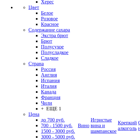
Херес
Цвет
Белое
Розовое
Красное
Содержание сахара
Экстра брют
Брют
Полусухое
Полусладкое
Сладкое
Страна
Россия
Англия
Испания
Италия
Канада
Франция
Чили
+ ЕЩЕ 1
Цена
до 700 руб.
Игристые
Крепкий
700 - 1500 руб.
Вино
вина и
алкоголь
1500 - 3000 руб.
шампанское
3000 - 5000 руб.