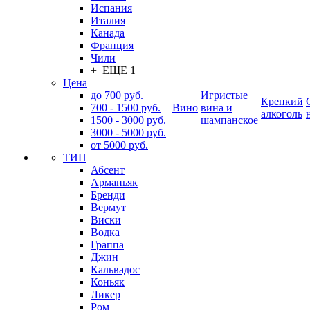
Испания
Италия
Канада
Франция
Чили
+ ЕЩЕ 1
Цена
до 700 руб.
Игристые
Крепкий
700 - 1500 руб.
Вино
вина и
алкоголь
1500 - 3000 руб.
шампанское
3000 - 5000 руб.
от 5000 руб.
ТИП
Абсент
Арманьяк
Бренди
Вермут
Виски
Водка
Граппа
Джин
Кальвадос
Коньяк
Ликер
Ром