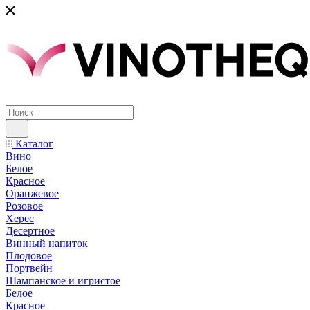
Каталог
Вино
Белое
Красное
Оранжевое
Розовое
Херес
Десертное
Винный напиток
Плодовое
Портвейн
Шампанское и игристое
Белое
Красное