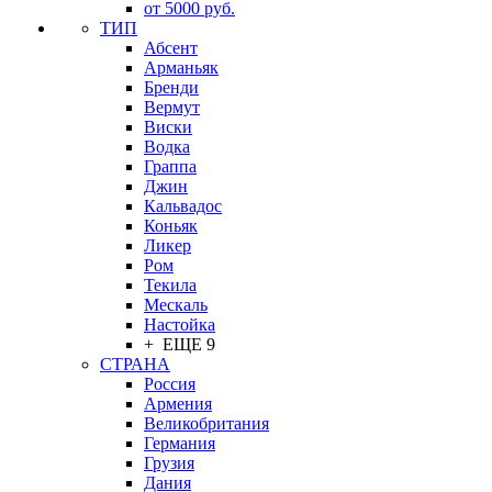
от 5000 руб.
ТИП
Абсент
Арманьяк
Бренди
Вермут
Виски
Водка
Граппа
Джин
Кальвадос
Коньяк
Ликер
Ром
Текила
Мескаль
Настойка
+ ЕЩЕ 9
СТРАНА
Россия
Армения
Великобритания
Германия
Грузия
Дания