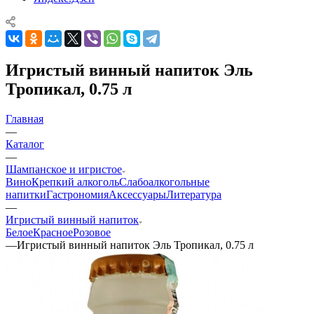
Игристый винный напиток Эль
Тропикал, 0.75 л
Главная
—
Каталог
—
Шампанское и игристое
Вино
Крепкий алкоголь
Слабоалкогольные
напитки
Гастрономия
Аксессуары
Литература
—
Игристый винный напиток
Белое
Красное
Розовое
—
Игристый винный напиток Эль Тропикал, 0.75 л