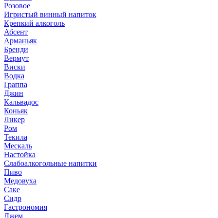
Розовое
Игристый винный напиток
Крепкий алкоголь
Абсент
Арманьяк
Бренди
Вермут
Виски
Водка
Граппа
Джин
Кальвадос
Коньяк
Ликер
Ром
Текила
Мескаль
Настойка
Слабоалкогольные напитки
Пиво
Медовуха
Саке
Сидр
Гастрономия
Джем