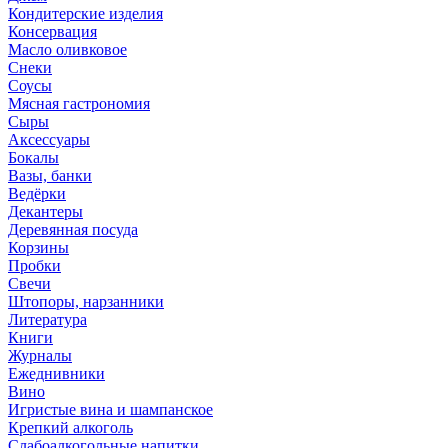
Кондитерские изделия
Консервация
Масло оливковое
Снеки
Соусы
Мясная гастрономия
Сыры
Аксессуары
Бокалы
Вазы, банки
Ведёрки
Декантеры
Деревянная посуда
Корзины
Пробки
Свечи
Штопоры, нарзанники
Литература
Книги
Журналы
Ежеднивники
Вино
Игристые вина и шампанское
Крепкий алкоголь
Слабоалкогольные напитки