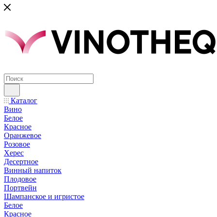
Каталог
Вино
Белое
Красное
Оранжевое
Розовое
Херес
Десертное
Винный напиток
Плодовое
Портвейн
Шампанское и игристое
Белое
Красное