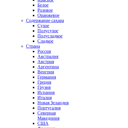
Белое
Розовое
Оранжевое
Содержание сахара
Сухое
Полусухое
Полусладкое
Сладкое
Страна
Россия
Австралия
Австрия
Аргентина
Венгрия
Германия
Греция
Грузия
Испания
Италия
Новая Зеландия
Португалия
Северная
Македония
США