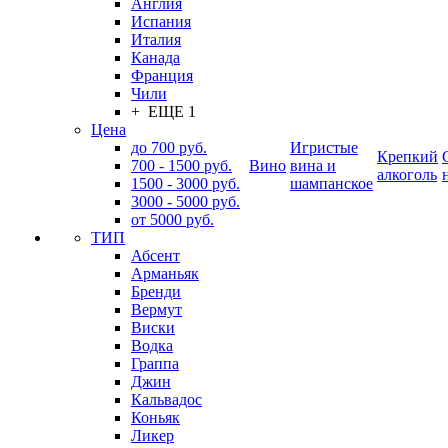
Англия
Испания
Италия
Канада
Франция
Чили
+ ЕЩЕ 1
Цена
до 700 руб.
Игристые
Крепкий
700 - 1500 руб.
Вино
вина и
алкоголь
1500 - 3000 руб.
шампанское
3000 - 5000 руб.
от 5000 руб.
ТИП
Абсент
Арманьяк
Бренди
Вермут
Виски
Водка
Граппа
Джин
Кальвадос
Коньяк
Ликер