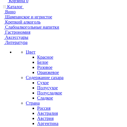
Корзина
0
Каталог
Вино
Шампанское и игристое
Крепкий алкоголь
Слабоалкогольные напитки
Гастрономия
Аксессуары
Литература
Цвет
Красное
Белое
Розовое
Оранжевое
Содержание сахара
Сухое
Полусухое
Полусладкое
Сладкое
Страна
Россия
Австралия
Австрия
Аргентина