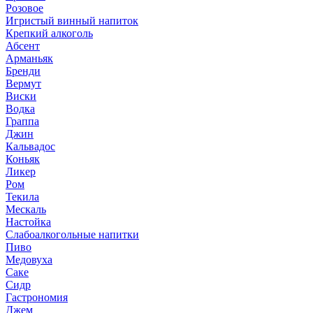
Розовое
Игристый винный напиток
Крепкий алкоголь
Абсент
Арманьяк
Бренди
Вермут
Виски
Водка
Граппа
Джин
Кальвадос
Коньяк
Ликер
Ром
Текила
Мескаль
Настойка
Слабоалкогольные напитки
Пиво
Медовуха
Саке
Сидр
Гастрономия
Джем