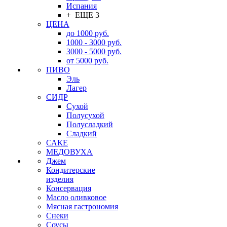
Испания
+ ЕЩЕ 3
ЦЕНА
до 1000 руб.
1000 - 3000 руб.
3000 - 5000 руб.
от 5000 руб.
ПИВО
Эль
Лагер
СИДР
Сухой
Полусухой
Полусладкий
Сладкий
САКЕ
МЕДОВУХА
Джем
Кондитерские
изделия
Консервация
Масло оливковое
Мясная гастрономия
Снеки
Соусы