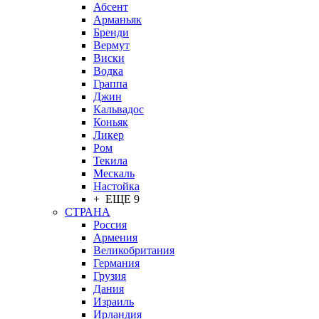
Абсент
Арманьяк
Бренди
Вермут
Виски
Водка
Граппа
Джин
Кальвадос
Коньяк
Ликер
Ром
Текила
Мескаль
Настойка
+ ЕЩЕ 9
СТРАНА
Россия
Армения
Великобритания
Германия
Грузия
Дания
Израиль
Ирландия