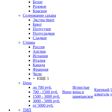
Белое
Розовое
Красное
Содержание сахара
Экстра брют
Брют
Полусухое
Полусладкое
Сладкое
Страна
Россия
Англия
Испания
Италия
Канада
Франция
Чили
+ ЕЩЕ 1
Цена
до 700 руб.
Игристые
Крепкий
700 - 1500 руб.
Вино
вина и
алкоголь
1500 - 3000 руб.
шампанское
3000 - 5000 руб.
от 5000 руб.
ТИП