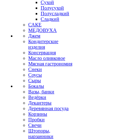
Сухой
Полусухой
Полусладкий
Сладкий
САКЕ
МЕДОВУХА
Джем
Кондитерские
изделия
Консервация
Масло оливковое
Мясная гастрономия
Снеки
Соусы
Сыры
Бокалы
Вазы, банки
Ведёрки
Декантеры
Деревянная посуда
Корзины
Пробки
Свечи
Штопоры,
нарзанники