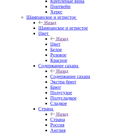
Крепленые вина
Портвейн
Херес
Шампанское и игристое
Назад
Шампанское и игристое
Цвет
Назад
Цвет
Белое
Розовое
Красное
Содержание сахара
Назад
Содержание сахара
Экстра брют
Брют
Полусухое
Полусладкое
Сладкое
Страна
Назад
Страна
Россия
Англия