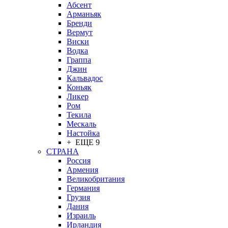
Абсент
Арманьяк
Бренди
Вермут
Виски
Водка
Граппа
Джин
Кальвадос
Коньяк
Ликер
Ром
Текила
Мескаль
Настойка
+ ЕЩЕ 9
СТРАНА
Россия
Армения
Великобритания
Германия
Грузия
Дания
Израиль
Ирландия