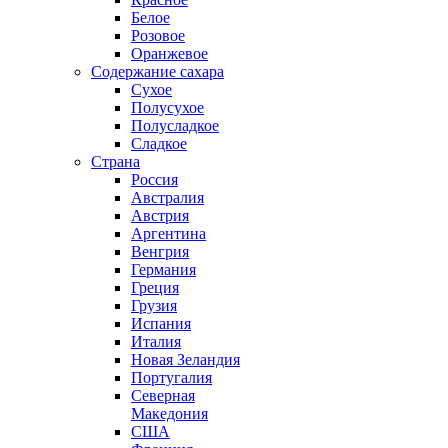
Белое
Розовое
Оранжевое
Содержание сахара
Сухое
Полусухое
Полусладкое
Сладкое
Страна
Россия
Австралия
Австрия
Аргентина
Венгрия
Германия
Греция
Грузия
Испания
Италия
Новая Зеландия
Португалия
Северная
Македония
США