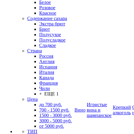
Белое
Розовое
Красное
Содержание сахара
Экстра брют
Брют
Полусухое
Полусладкое
Сладкое
Страна
Россия
Англия
Испания
Италия
Канада
Франция
Чили
+ ЕЩЕ 1
Цена
до 700 руб.
Игристые
Крепкий
700 - 1500 руб.
Вино
вина и
алкоголь
1500 - 3000 руб.
шампанское
3000 - 5000 руб.
от 5000 руб.
ТИП