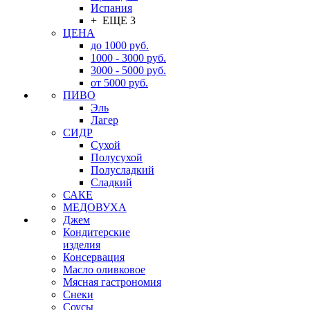
Испания
+ ЕЩЕ 3
ЦЕНА
до 1000 руб.
1000 - 3000 руб.
3000 - 5000 руб.
от 5000 руб.
ПИВО
Эль
Лагер
СИДР
Сухой
Полусухой
Полусладкий
Сладкий
САКЕ
МЕДОВУХА
Джем
Кондитерские
изделия
Консервация
Масло оливковое
Мясная гастрономия
Снеки
Соусы