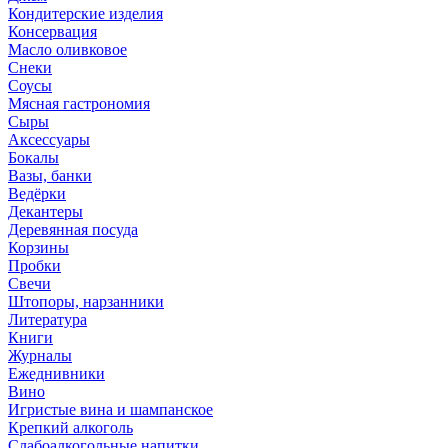
Кондитерские изделия
Консервация
Масло оливковое
Снеки
Соусы
Мясная гастрономия
Сыры
Аксессуары
Бокалы
Вазы, банки
Ведёрки
Декантеры
Деревянная посуда
Корзины
Пробки
Свечи
Штопоры, нарзанники
Литература
Книги
Журналы
Ежеднивники
Вино
Игристые вина и шампанское
Крепкий алкоголь
Слабоалкогольные напитки