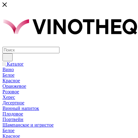
Каталог
Вино
Белое
Красное
Оранжевое
Розовое
Херес
Десертное
Винный напиток
Плодовое
Портвейн
Шампанское и игристое
Белое
Красное