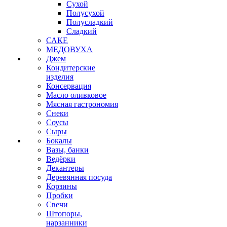
Сухой
Полусухой
Полусладкий
Сладкий
САКЕ
МЕДОВУХА
Джем
Кондитерские
изделия
Консервация
Масло оливковое
Мясная гастрономия
Снеки
Соусы
Сыры
Бокалы
Вазы, банки
Ведёрки
Декантеры
Деревянная посуда
Корзины
Пробки
Свечи
Штопоры,
нарзанники