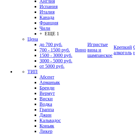
Англия
Испания
Италия
Канада
Франция
Чили
+ ЕЩЕ 1
Цена
до 700 руб.
Игристые
Крепкий
700 - 1500 руб.
Вино
вина и
алкоголь
1500 - 3000 руб.
шампанское
3000 - 5000 руб.
от 5000 руб.
ТИП
Абсент
Арманьяк
Бренди
Вермут
Виски
Водка
Граппа
Джин
Кальвадос
Коньяк
Ликер