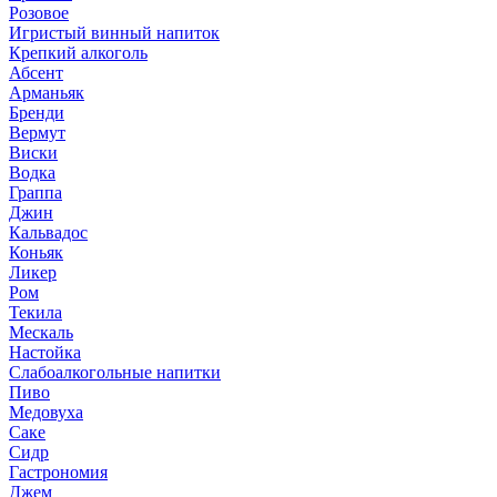
Розовое
Игристый винный напиток
Крепкий алкоголь
Абсент
Арманьяк
Бренди
Вермут
Виски
Водка
Граппа
Джин
Кальвадос
Коньяк
Ликер
Ром
Текила
Мескаль
Настойка
Слабоалкогольные напитки
Пиво
Медовуха
Саке
Сидр
Гастрономия
Джем