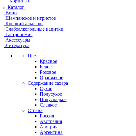
Корзина
0
Каталог
Вино
Шампанское и игристое
Крепкий алкоголь
Слабоалкогольные напитки
Гастрономия
Аксессуары
Литература
Цвет
Красное
Белое
Розовое
Оранжевое
Содержание сахара
Сухое
Полусухое
Полусладкое
Сладкое
Страна
Россия
Австралия
Австрия
Аргентина