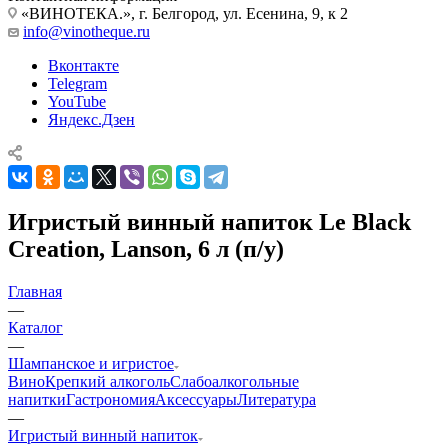
«ВИНОТЕКА.», г. Белгород, ул. Есенина, 9, к 2
info@vinotheque.ru
Вконтакте
Telegram
YouTube
Яндекс.Дзен
Игристый винный напиток Le Black
Creation, Lanson, 6 л (п/у)
Главная
—
Каталог
—
Шампанское и игристое
Вино
Крепкий алкоголь
Слабоалкогольные
напитки
Гастрономия
Аксессуары
Литература
—
Игристый винный напиток