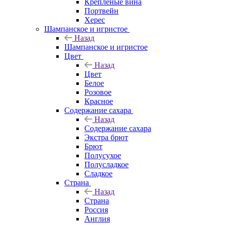
Крепленые вина
Портвейн
Херес
Шампанское и игристое
Назад
Шампанское и игристое
Цвет
Назад
Цвет
Белое
Розовое
Красное
Содержание сахара
Назад
Содержание сахара
Экстра брют
Брют
Полусухое
Полусладкое
Сладкое
Страна
Назад
Страна
Россия
Англия