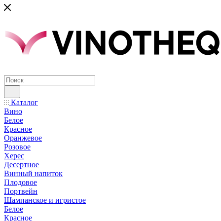
Каталог
Вино
Белое
Красное
Оранжевое
Розовое
Херес
Десертное
Винный напиток
Плодовое
Портвейн
Шампанское и игристое
Белое
Красное