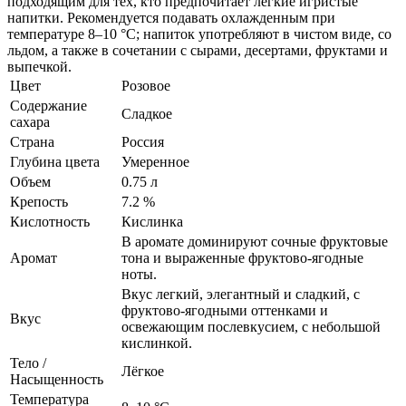
подходящим для тех, кто предпочитает легкие игристые
напитки. Рекомендуется подавать охлажденным при
температуре 8–10 °С; напиток употребляют в чистом виде, со
льдом, а также в сочетании с сырами, десертами, фруктами и
выпечкой.
Цвет
Розовое
Содержание
Сладкое
сахара
Страна
Россия
Глубина цвета
Умеренное
Объем
0.75 л
Крепость
7.2 %
Кислотность
Кислинка
В аромате доминируют сочные фруктовые
Аромат
тона и выраженные фруктово-ягодные
ноты.
Вкус легкий, элегантный и сладкий, с
фруктово-ягодными оттенками и
Вкус
освежающим послевкусием, с небольшой
кислинкой.
Тело /
Лёгкое
Насыщенность
Температура