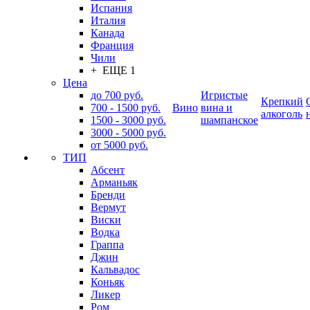
Испания
Италия
Канада
Франция
Чили
+ ЕЩЕ 1
Цена
до 700 руб.
Игристые
Крепкий
700 - 1500 руб.
Вино
вина и
алкоголь
1500 - 3000 руб.
шампанское
3000 - 5000 руб.
от 5000 руб.
ТИП
Абсент
Арманьяк
Бренди
Вермут
Виски
Водка
Граппа
Джин
Кальвадос
Коньяк
Ликер
Ром