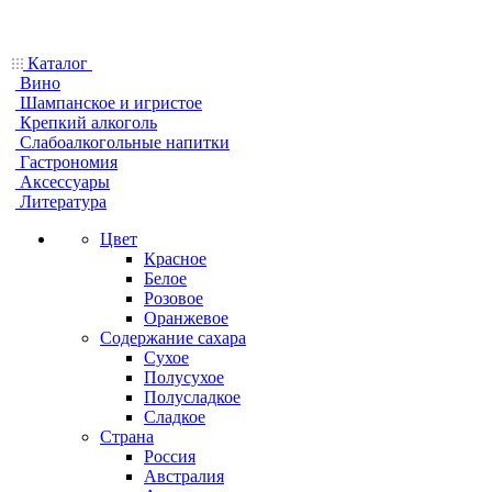
Каталог
Вино
Шампанское и игристое
Крепкий алкоголь
Слабоалкогольные напитки
Гастрономия
Аксессуары
Литература
Цвет
Красное
Белое
Розовое
Оранжевое
Содержание сахара
Сухое
Полусухое
Полусладкое
Сладкое
Страна
Россия
Австралия