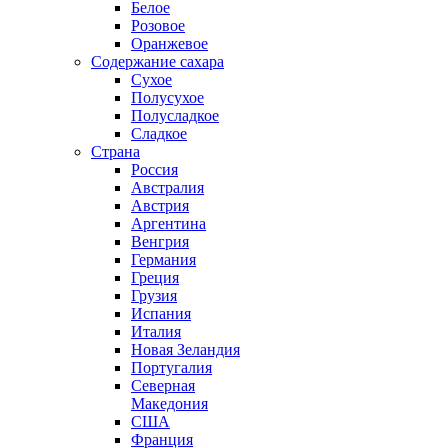
Белое
Розовое
Оранжевое
Содержание сахара
Сухое
Полусухое
Полусладкое
Сладкое
Страна
Россия
Австралия
Австрия
Аргентина
Венгрия
Германия
Греция
Грузия
Испания
Италия
Новая Зеландия
Португалия
Северная
Македония
США
Франция