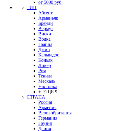
от 5000 руб.
ТИП
Абсент
Арманьяк
Бренди
Вермут
Виски
Водка
Граппа
Джин
Кальвадос
Коньяк
Ликер
Ром
Текила
Мескаль
Настойка
+ ЕЩЕ 9
СТРАНА
Россия
Армения
Великобритания
Германия
Грузия
Дания