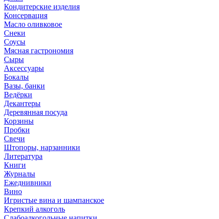
Кондитерские изделия
Консервация
Масло оливковое
Снеки
Соусы
Мясная гастрономия
Сыры
Аксессуары
Бокалы
Вазы, банки
Ведёрки
Декантеры
Деревянная посуда
Корзины
Пробки
Свечи
Штопоры, нарзанники
Литература
Книги
Журналы
Ежеднивники
Вино
Игристые вина и шампанское
Крепкий алкоголь
Слабоалкогольные напитки