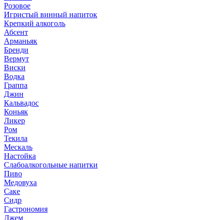
Розовое
Игристый винный напиток
Крепкий алкоголь
Абсент
Арманьяк
Бренди
Вермут
Виски
Водка
Граппа
Джин
Кальвадос
Коньяк
Ликер
Ром
Текила
Мескаль
Настойка
Слабоалкогольные напитки
Пиво
Медовуха
Саке
Сидр
Гастрономия
Джем