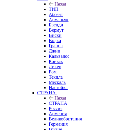
Назад
ТИП
Абсент
Арманьяк
Бренди
Вермут
Виски
Водка
Граппа
Джин
Кальвадос
Коньяк
Ликер
Ром
Текила
Мескаль
Настойка
СТРАНА
Назад
СТРАНА
Россия
Армения
Великобритания
Германия
Грузия