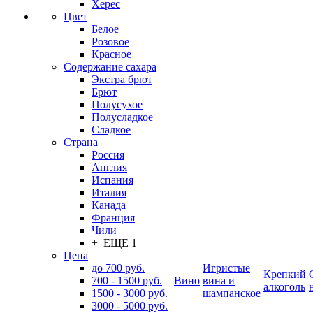
Херес
Цвет
Белое
Розовое
Красное
Содержание сахара
Экстра брют
Брют
Полусухое
Полусладкое
Сладкое
Страна
Россия
Англия
Испания
Италия
Канада
Франция
Чили
+ ЕЩЕ 1
Цена
до 700 руб.
Игристые
Крепкий
700 - 1500 руб.
Вино
вина и
алкоголь
1500 - 3000 руб.
шампанское
3000 - 5000 руб.