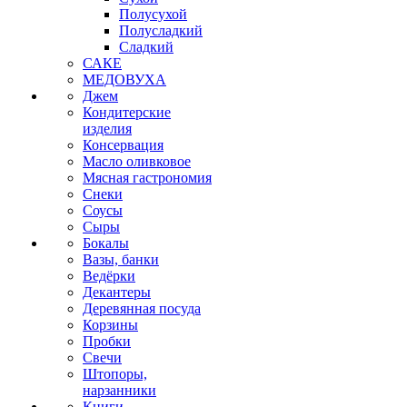
Полусухой
Полусладкий
Сладкий
САКЕ
МЕДОВУХА
Джем
Кондитерские
изделия
Консервация
Масло оливковое
Мясная гастрономия
Снеки
Соусы
Сыры
Бокалы
Вазы, банки
Ведёрки
Декантеры
Деревянная посуда
Корзины
Пробки
Свечи
Штопоры,
нарзанники
Книги