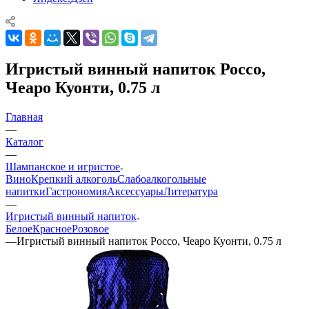
Игристый винный напиток Россо,
Чеаро Куонти, 0.75 л
Главная
—
Каталог
—
Шампанское и игристое
Вино
Крепкий алкоголь
Слабоалкогольные
напитки
Гастрономия
Аксессуары
Литература
—
Игристый винный напиток
Белое
Красное
Розовое
—
Игристый винный напиток Россо, Чеаро Куонти, 0.75 л