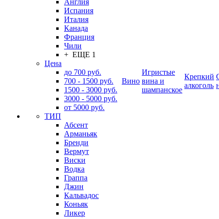
Англия
Испания
Италия
Канада
Франция
Чили
+ ЕЩЕ 1
Цена
до 700 руб.
Игристые
Крепкий
700 - 1500 руб.
Вино
вина и
алкоголь
1500 - 3000 руб.
шампанское
3000 - 5000 руб.
от 5000 руб.
ТИП
Абсент
Арманьяк
Бренди
Вермут
Виски
Водка
Граппа
Джин
Кальвадос
Коньяк
Ликер