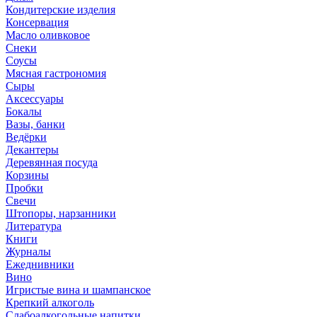
Кондитерские изделия
Консервация
Масло оливковое
Снеки
Соусы
Мясная гастрономия
Сыры
Аксессуары
Бокалы
Вазы, банки
Ведёрки
Декантеры
Деревянная посуда
Корзины
Пробки
Свечи
Штопоры, нарзанники
Литература
Книги
Журналы
Ежеднивники
Вино
Игристые вина и шампанское
Крепкий алкоголь
Слабоалкогольные напитки