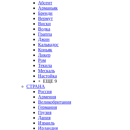
Абсент
Арманьяк
Бренди
Вермут
Виски
Водка
Граппа
Джин
Кальвадос
Коньяк
Ликер
Ром
Текила
Мескаль
Настойка
+ ЕЩЕ 9
СТРАНА
Россия
Армения
Великобритания
Германия
Грузия
Дания
Израиль
Ирландия