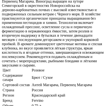
Первенец Магарача. Виноград выращен на хуторе
Семигорский в окрестностях Новороссийска на
дерново‑карбонатных почвах с высокой известковостью и
подверженных сильным ветрам с Черного моря. В хозяйстве
практикуются органические принципы выращивания без
применения пестицидов и химии. Технология включает
охлажденный прессинг, осветление сусла и первичную
ферментацию в нержавеющих ёмкостях, затем розлив и
вторичную выдержку в бутылках в течение двенадцати
месяцев с последующим дегорсажем и укупоркой корковой
пробкой. В аромате доминируют цветочные мотивы и спелая
клубника, во вкусе проявляется лёгкая структура, яркая
кислотность и ягодные оттенки, завершающиеся освежающим
послевкусием. Рекомендуется подавать охлаждённым и
сочетать с морепродуктами, рыбными блюдами и лёгкими
закусками и сырами.
Цвет
Розовое
Содержание
Брют / Сухое
сахара
Сортовой состав
Антей Магарача, Первенец Магарача
Страна
Россия
Регион
Краснодарский край
Бренд
Fervino
Объем
0.75 л