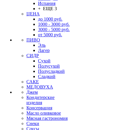
Испания
+ ЕЩЕ 3
ЦЕНА
до 1000 руб.
1000 - 3000 руб.
3000 - 5000 руб.
от 5000 руб.
ПИВО
Эль
Лагер
СИДР
Сухой
Полусухой
Полусладкий
Сладкий
САКЕ
МЕДОВУХА
Джем
Кондитерские
изделия
Консервация
Масло оливковое
Мясная гастрономия
Снеки
Соусы