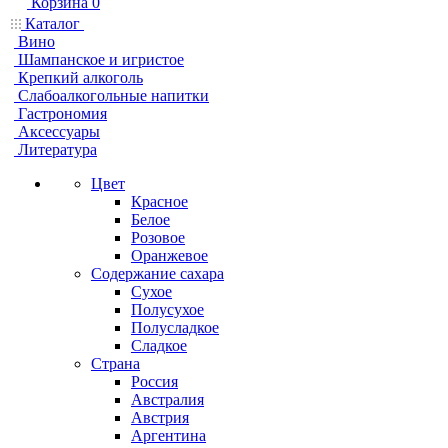
Корзина
0
Каталог
Вино
Шампанское и игристое
Крепкий алкоголь
Слабоалкогольные напитки
Гастрономия
Аксессуары
Литература
Цвет
Красное
Белое
Розовое
Оранжевое
Содержание сахара
Сухое
Полусухое
Полусладкое
Сладкое
Страна
Россия
Австралия
Австрия
Аргентина