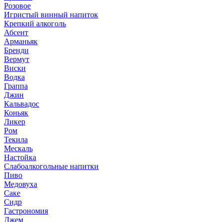
Розовое
Игристый винный напиток
Крепкий алкоголь
Абсент
Арманьяк
Бренди
Вермут
Виски
Водка
Граппа
Джин
Кальвадос
Коньяк
Ликер
Ром
Текила
Мескаль
Настойка
Слабоалкогольные напитки
Пиво
Медовуха
Саке
Сидр
Гастрономия
Джем