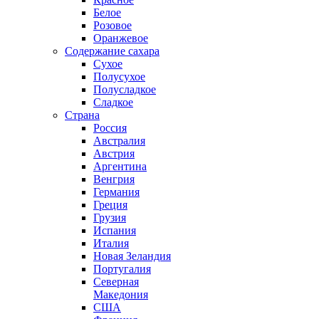
Белое
Розовое
Оранжевое
Содержание сахара
Сухое
Полусухое
Полусладкое
Сладкое
Страна
Россия
Австралия
Австрия
Аргентина
Венгрия
Германия
Греция
Грузия
Испания
Италия
Новая Зеландия
Португалия
Северная
Македония
США