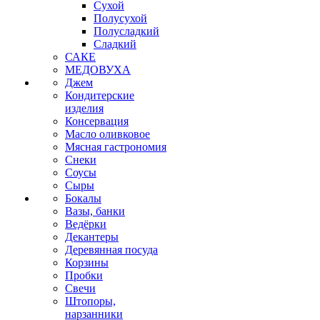
Сухой
Полусухой
Полусладкий
Сладкий
САКЕ
МЕДОВУХА
Джем
Кондитерские
изделия
Консервация
Масло оливковое
Мясная гастрономия
Снеки
Соусы
Сыры
Бокалы
Вазы, банки
Ведёрки
Декантеры
Деревянная посуда
Корзины
Пробки
Свечи
Штопоры,
нарзанники