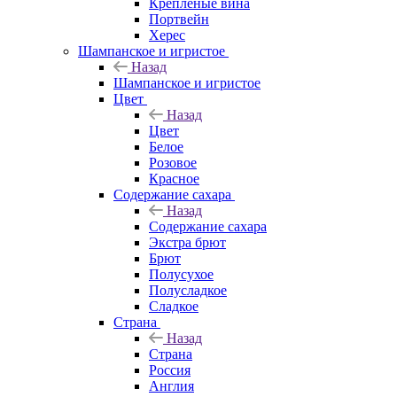
Крепленые вина
Портвейн
Херес
Шампанское и игристое
Назад
Шампанское и игристое
Цвет
Назад
Цвет
Белое
Розовое
Красное
Содержание сахара
Назад
Содержание сахара
Экстра брют
Брют
Полусухое
Полусладкое
Сладкое
Страна
Назад
Страна
Россия
Англия