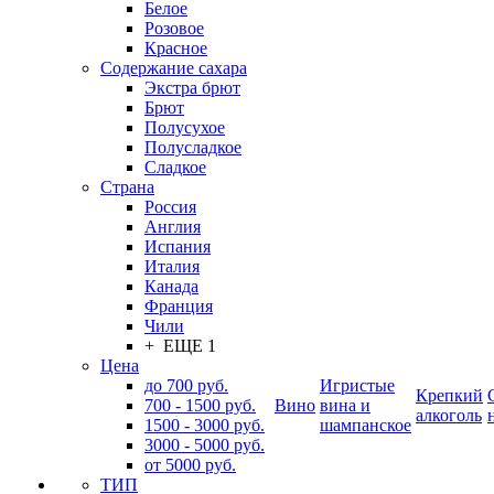
Белое
Розовое
Красное
Содержание сахара
Экстра брют
Брют
Полусухое
Полусладкое
Сладкое
Страна
Россия
Англия
Испания
Италия
Канада
Франция
Чили
+ ЕЩЕ 1
Цена
до 700 руб.
Игристые
Крепкий
700 - 1500 руб.
Вино
вина и
алкоголь
1500 - 3000 руб.
шампанское
3000 - 5000 руб.
от 5000 руб.
ТИП