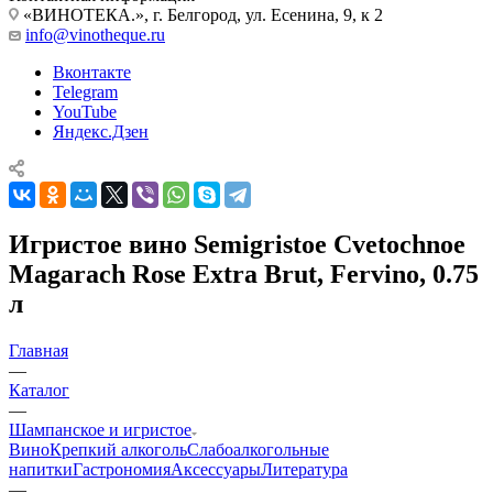
«ВИНОТЕКА.», г. Белгород, ул. Есенина, 9, к 2
info@vinotheque.ru
Вконтакте
Telegram
YouTube
Яндекс.Дзен
Игристое вино Semigristoe Cvetochnoe
Magarach Rose Extra Brut, Fervino, 0.75
л
Главная
—
Каталог
—
Шампанское и игристое
Вино
Крепкий алкоголь
Слабоалкогольные
напитки
Гастрономия
Аксессуары
Литература
—