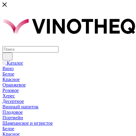
Каталог
Вино
Белое
Красное
Оранжевое
Розовое
Херес
Десертное
Винный напиток
Плодовое
Портвейн
Шампанское и игристое
Белое
Красное