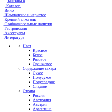
Корзина
0
Каталог
Вино
Шампанское и игристое
Крепкий алкоголь
Слабоалкогольные напитки
Гастрономия
Аксессуары
Литература
Цвет
Красное
Белое
Розовое
Оранжевое
Содержание сахара
Сухое
Полусухое
Полусладкое
Сладкое
Страна
Россия
Австралия
Австрия
Аргентина