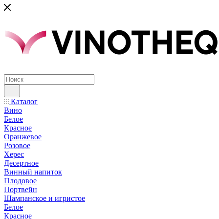
Каталог
Вино
Белое
Красное
Оранжевое
Розовое
Херес
Десертное
Винный напиток
Плодовое
Портвейн
Шампанское и игристое
Белое
Красное