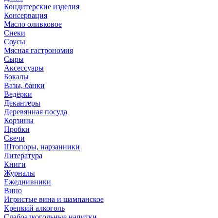
Кондитерские изделия
Консервация
Масло оливковое
Снеки
Соусы
Мясная гастрономия
Сыры
Аксессуары
Бокалы
Вазы, банки
Ведёрки
Декантеры
Деревянная посуда
Корзины
Пробки
Свечи
Штопоры, нарзанники
Литература
Книги
Журналы
Ежеднивники
Вино
Игристые вина и шампанское
Крепкий алкоголь
Слабоалкогольные напитки