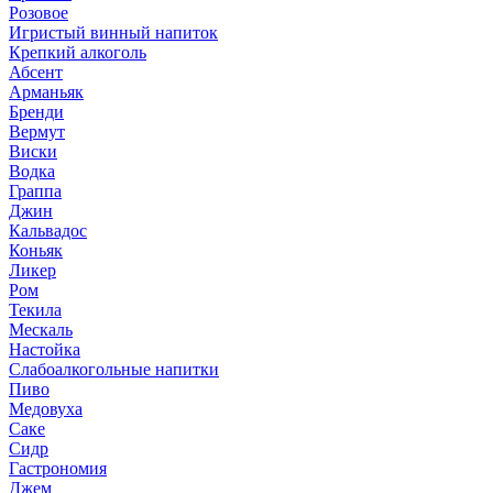
Розовое
Игристый винный напиток
Крепкий алкоголь
Абсент
Арманьяк
Бренди
Вермут
Виски
Водка
Граппа
Джин
Кальвадос
Коньяк
Ликер
Ром
Текила
Мескаль
Настойка
Слабоалкогольные напитки
Пиво
Медовуха
Саке
Сидр
Гастрономия
Джем