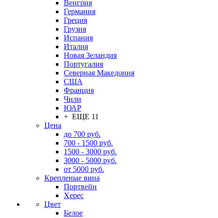
Венгрия
Германия
Греция
Грузия
Испания
Италия
Новая Зеландия
Португалия
Северная Македония
США
Франция
Чили
ЮАР
+ ЕЩЕ 11
Цена
до 700 руб.
700 - 1500 руб.
1500 - 3000 руб.
3000 - 5000 руб.
от 5000 руб.
Крепленые вина
Портвейн
Херес
Цвет
Белое