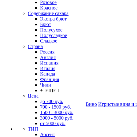
Розовое
Красное
Содержание сахара
Экстра брют
Брют
Полусухое
Полусладкое
Сладкое
Страна
Россия
Англия
Испания
Италия
Канада
Франция
Чили
+ ЕЩЕ 1
Цена
до 700 руб.
Вино
Игристые вина и 
700 - 1500 руб.
1500 - 3000 руб.
3000 - 5000 руб.
от 5000 руб.
ТИП
Абсент