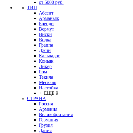
от 5000 руб.
ТИП
Абсент
Арманьяк
Бренди
Вермут
Виски
Водка
Граппа
Джин
Кальвадос
Коньяк
Ликер
Ром
Текила
Мескаль
Настойка
+ ЕЩЕ 9
СТРАНА
Россия
Армения
Великобритания
Германия
Грузия
Дания