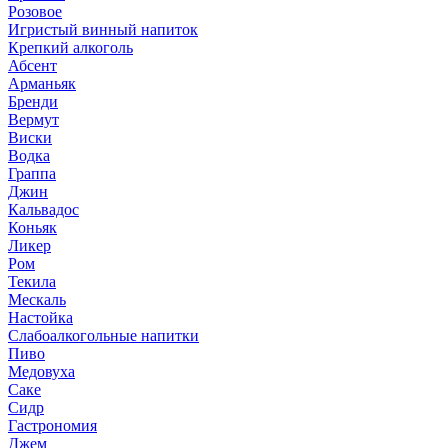
Розовое
Игристый винный напиток
Крепкий алкоголь
Абсент
Арманьяк
Бренди
Вермут
Виски
Водка
Граппа
Джин
Кальвадос
Коньяк
Ликер
Ром
Текила
Мескаль
Настойка
Слабоалкогольные напитки
Пиво
Медовуха
Саке
Сидр
Гастрономия
Джем