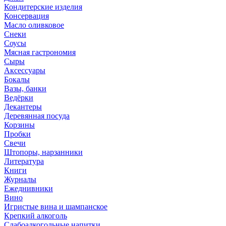
Кондитерские изделия
Консервация
Масло оливковое
Снеки
Соусы
Мясная гастрономия
Сыры
Аксессуары
Бокалы
Вазы, банки
Ведёрки
Декантеры
Деревянная посуда
Корзины
Пробки
Свечи
Штопоры, нарзанники
Литература
Книги
Журналы
Ежеднивники
Вино
Игристые вина и шампанское
Крепкий алкоголь
Слабоалкогольные напитки