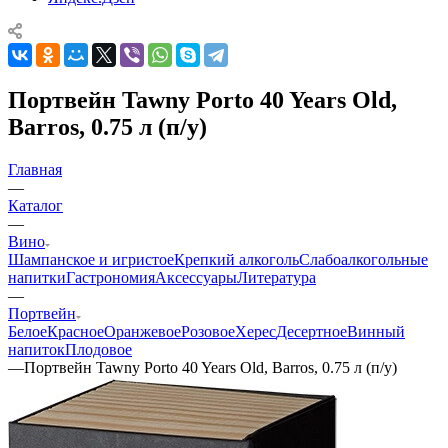
Портвейн Tawny Porto 40 Years Old,
Barros, 0.75 л (п/у)
Главная
—
Каталог
—
Вино
Шампанское и игристое
Крепкий алкоголь
Слабоалкогольные
напитки
Гастрономия
Аксессуары
Литература
—
Портвейн
Белое
Красное
Оранжевое
Розовое
Херес
Десертное
Винный
напиток
Плодовое
—
Портвейн Tawny Porto 40 Years Old, Barros, 0.75 л (п/у)