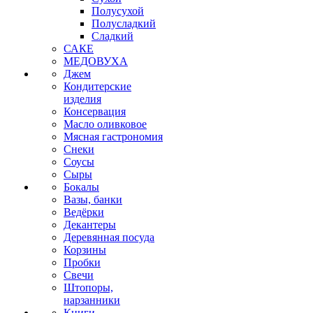
Полусухой
Полусладкий
Сладкий
САКЕ
МЕДОВУХА
Джем
Кондитерские
изделия
Консервация
Масло оливковое
Мясная гастрономия
Снеки
Соусы
Сыры
Бокалы
Вазы, банки
Ведёрки
Декантеры
Деревянная посуда
Корзины
Пробки
Свечи
Штопоры,
нарзанники
Книги