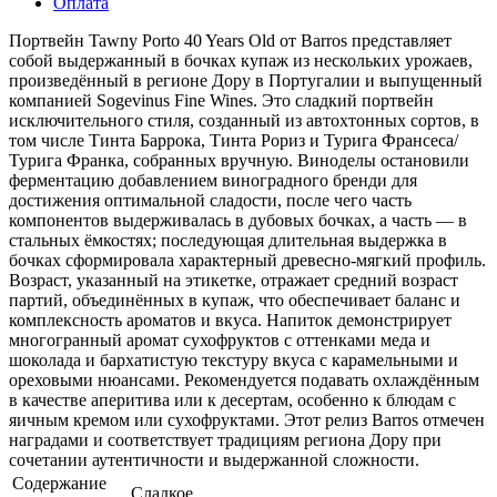
Оплата
Портвейн Tawny Porto 40 Years Old от Barros представляет
собой выдержанный в бочках купаж из нескольких урожаев,
произведённый в регионе Дору в Португалии и выпущенный
компанией Sogevinus Fine Wines. Это сладкий портвейн
исключительного стиля, созданный из автохтонных сортов, в
том числе Тинта Баррока, Тинта Рориз и Турига Франсеса/
Турига Франка, собранных вручную. Виноделы остановили
ферментацию добавлением виноградного бренди для
достижения оптимальной сладости, после чего часть
компонентов выдерживалась в дубовых бочках, а часть — в
стальных ёмкостях; последующая длительная выдержка в
бочках сформировала характерный древесно-мягкий профиль.
Возраст, указанный на этикетке, отражает средний возраст
партий, объединённых в купаж, что обеспечивает баланс и
комплексность ароматов и вкуса. Напиток демонстрирует
многогранный аромат сухофруктов с оттенками меда и
шоколада и бархатистую текстуру вкуса с карамельными и
ореховыми нюансами. Рекомендуется подавать охлаждённым
в качестве аперитива или к десертам, особенно к блюдам с
яичным кремом или сухофруктами. Этот релиз Barros отмечен
наградами и соответствует традициям региона Дору при
сочетании аутентичности и выдержанной сложности.
Содержание
Сладкое