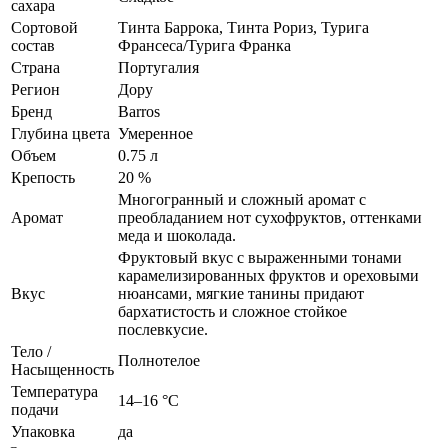
сахара
Сортовой
Тинта Баррока, Тинта Рориз, Турига
состав
Франсеса/Турига Франка
Страна
Португалия
Регион
Дору
Бренд
Barros
Глубина цвета
Умеренное
Объем
0.75 л
Крепость
20 %
Многогранный и сложный аромат с
Аромат
преобладанием нот сухофруктов, оттенками
меда и шоколада.
Фруктовый вкус с выраженными тонами
карамелизированных фруктов и ореховыми
Вкус
нюансами, мягкие танины придают
бархатистость и сложное стойкое
послевкусие.
Тело /
Полнотелое
Насыщенность
Температура
14–16 °С
подачи
Упаковка
да