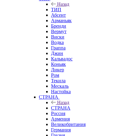
Назад
ТИП
Абсент
Арманьяк
Бренди
Вермут
Виски
Водка
Граппа
Джин
Кальвадос
Коньяк
Ликер
Ром
Текила
Мескаль
Настойка
СТРАНА
Назад
СТРАНА
Россия
Армения
Великобритания
Германия
Грузия