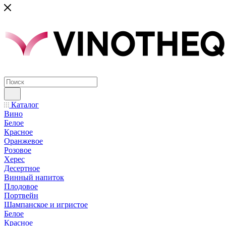
Каталог
Вино
Белое
Красное
Оранжевое
Розовое
Херес
Десертное
Винный напиток
Плодовое
Портвейн
Шампанское и игристое
Белое
Красное