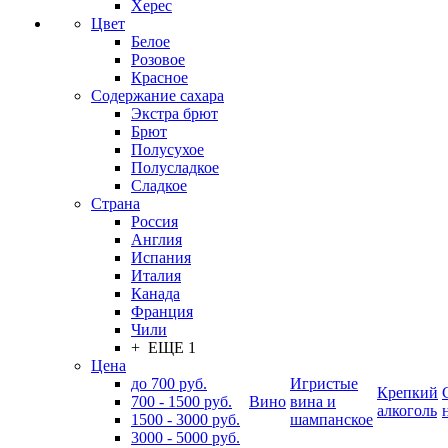
Херес
Цвет
Белое
Розовое
Красное
Содержание сахара
Экстра брют
Брют
Полусухое
Полусладкое
Сладкое
Страна
Россия
Англия
Испания
Италия
Канада
Франция
Чили
+ ЕЩЕ 1
Цена
до 700 руб.
Игристые
Крепкий
700 - 1500 руб.
Вино
вина и
алкоголь
1500 - 3000 руб.
шампанское
3000 - 5000 руб.