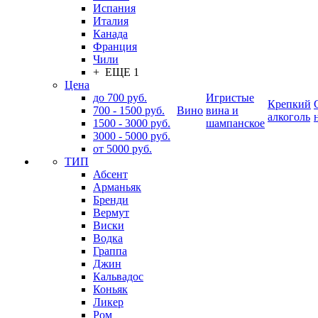
Испания
Италия
Канада
Франция
Чили
+ ЕЩЕ 1
Цена
до 700 руб.
Игристые
Крепкий
700 - 1500 руб.
Вино
вина и
алкоголь
1500 - 3000 руб.
шампанское
3000 - 5000 руб.
от 5000 руб.
ТИП
Абсент
Арманьяк
Бренди
Вермут
Виски
Водка
Граппа
Джин
Кальвадос
Коньяк
Ликер
Ром