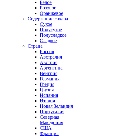
Белое
Розовое
Оранжевое
Содержание сахара
Сухое
Полусухое
Полусладкое
Сладкое
Страна
Россия
Австралия
Австрия
Аргентина
Венгрия
Германия
Греция
Грузия
Испания
Италия
Новая Зеландия
Португалия
Северная
Македония
США
Франция