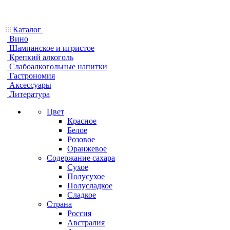
Каталог
Вино
Шампанское и игристое
Крепкий алкоголь
Слабоалкогольные напитки
Гастрономия
Аксессуары
Литература
Цвет
Красное
Белое
Розовое
Оранжевое
Содержание сахара
Сухое
Полусухое
Полусладкое
Сладкое
Страна
Россия
Австралия