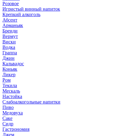
Розовое
Игристый винный напиток
Крепкий алкоголь
Абсент
Арманьяк
Бренди
Вермут
Виски
Водка
Граппа
Джин
Кальвадос
Коньяк
Ликер
Ром
Текила
Мескаль
Настойка
Слабоалкогольные напитки
Пиво
Медовуха
Саке
Сидр
Гастрономия
Джем