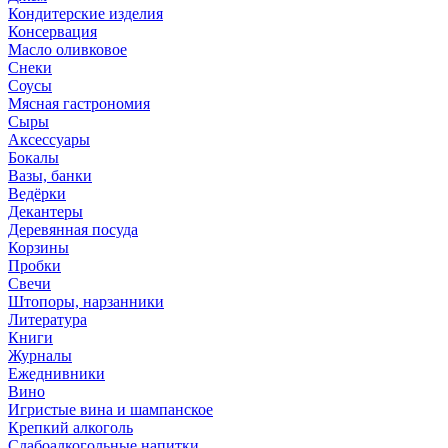
Кондитерские изделия
Консервация
Масло оливковое
Снеки
Соусы
Мясная гастрономия
Сыры
Аксессуары
Бокалы
Вазы, банки
Ведёрки
Декантеры
Деревянная посуда
Корзины
Пробки
Свечи
Штопоры, нарзанники
Литература
Книги
Журналы
Ежеднивники
Вино
Игристые вина и шампанское
Крепкий алкоголь
Слабоалкогольные напитки