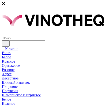
Каталог
Вино
Белое
Красное
Оранжевое
Розовое
Херес
Десертное
Винный напиток
Плодовое
Портвейн
Шампанское и игристое
Белое
Красное