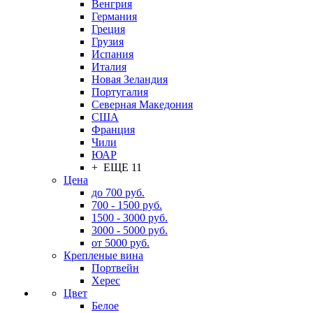
Венгрия
Германия
Греция
Грузия
Испания
Италия
Новая Зеландия
Португалия
Северная Македония
США
Франция
Чили
ЮАР
+ ЕЩЕ 11
Цена
до 700 руб.
700 - 1500 руб.
1500 - 3000 руб.
3000 - 5000 руб.
от 5000 руб.
Крепленые вина
Портвейн
Херес
Цвет
Белое