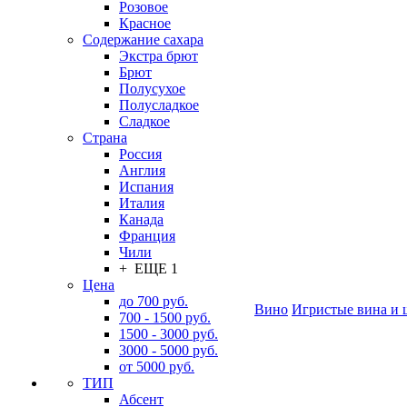
Розовое
Красное
Содержание сахара
Экстра брют
Брют
Полусухое
Полусладкое
Сладкое
Страна
Россия
Англия
Испания
Италия
Канада
Франция
Чили
+ ЕЩЕ 1
Цена
до 700 руб.
Вино
Игристые вина и 
700 - 1500 руб.
1500 - 3000 руб.
3000 - 5000 руб.
от 5000 руб.
ТИП
Абсент