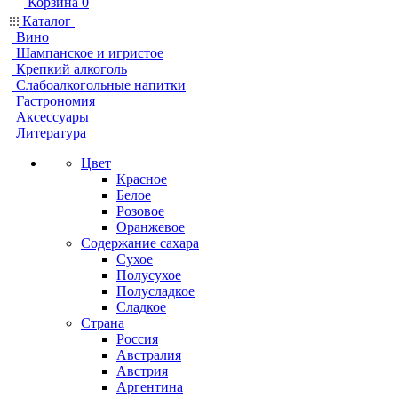
Корзина
0
Каталог
Вино
Шампанское и игристое
Крепкий алкоголь
Слабоалкогольные напитки
Гастрономия
Аксессуары
Литература
Цвет
Красное
Белое
Розовое
Оранжевое
Содержание сахара
Сухое
Полусухое
Полусладкое
Сладкое
Страна
Россия
Австралия
Австрия
Аргентина