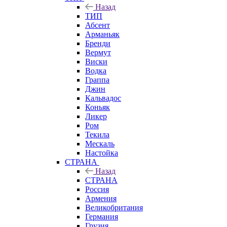
Назад
ТИП
Абсент
Арманьяк
Бренди
Вермут
Виски
Водка
Граппа
Джин
Кальвадос
Коньяк
Ликер
Ром
Текила
Мескаль
Настойка
СТРАНА
Назад
СТРАНА
Россия
Армения
Великобритания
Германия
Грузия