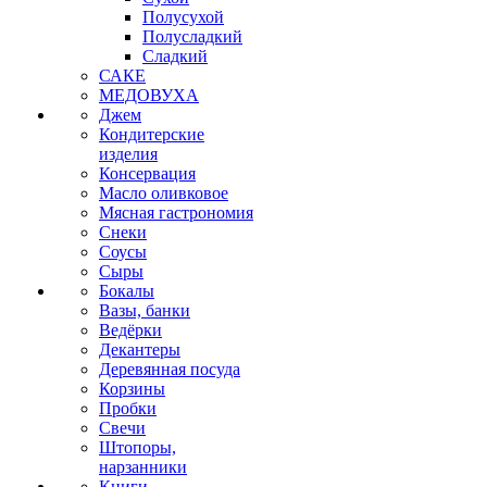
Полусухой
Полусладкий
Сладкий
САКЕ
МЕДОВУХА
Джем
Кондитерские
изделия
Консервация
Масло оливковое
Мясная гастрономия
Снеки
Соусы
Сыры
Бокалы
Вазы, банки
Ведёрки
Декантеры
Деревянная посуда
Корзины
Пробки
Свечи
Штопоры,
нарзанники
Книги