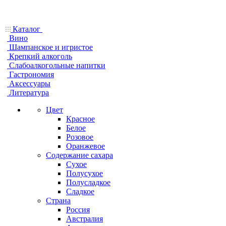
Каталог
Вино
Шампанское и игристое
Крепкий алкоголь
Слабоалкогольные напитки
Гастрономия
Аксессуары
Литература
Цвет
Красное
Белое
Розовое
Оранжевое
Содержание сахара
Сухое
Полусухое
Полусладкое
Сладкое
Страна
Россия
Австралия