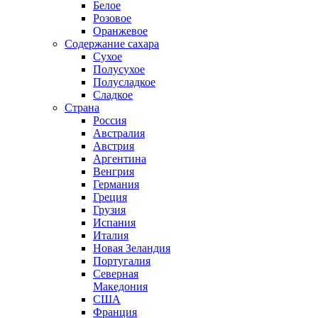
Белое
Розовое
Оранжевое
Содержание сахара
Сухое
Полусухое
Полусладкое
Сладкое
Страна
Россия
Австралия
Австрия
Аргентина
Венгрия
Германия
Греция
Грузия
Испания
Италия
Новая Зеландия
Португалия
Северная
Македония
США
Франция