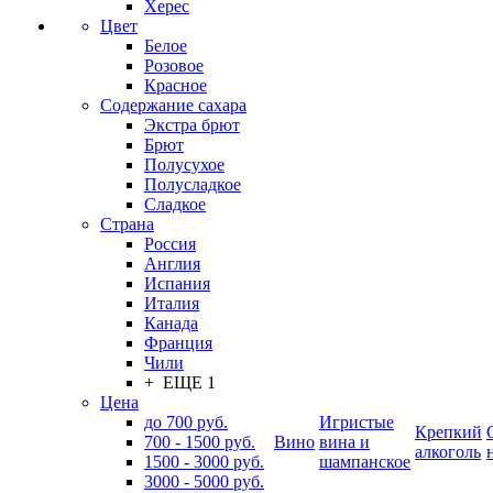
Херес
Цвет
Белое
Розовое
Красное
Содержание сахара
Экстра брют
Брют
Полусухое
Полусладкое
Сладкое
Страна
Россия
Англия
Испания
Италия
Канада
Франция
Чили
+ ЕЩЕ 1
Цена
до 700 руб.
Игристые
Крепкий
700 - 1500 руб.
Вино
вина и
алкоголь
1500 - 3000 руб.
шампанское
3000 - 5000 руб.