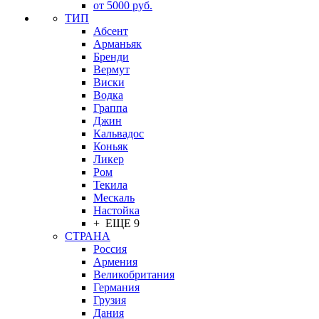
от 5000 руб.
ТИП
Абсент
Арманьяк
Бренди
Вермут
Виски
Водка
Граппа
Джин
Кальвадос
Коньяк
Ликер
Ром
Текила
Мескаль
Настойка
+ ЕЩЕ 9
СТРАНА
Россия
Армения
Великобритания
Германия
Грузия
Дания