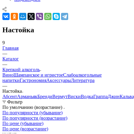
Настойка
9
Главная
—
Каталог
—
Крепкий алкоголь
Вино
Шампанское и игристое
Слабоалкогольные
напитки
Гастрономия
Аксессуары
Литература
—
Настойка
Абсент
Арманьяк
Бренди
Вермут
Виски
Водка
Граппа
Джин
Кальва
Фильтр
По умолчанию (возрастание)
По популярности (убывание)
По популярности (возрастание)
По цене (убывание)
По цене (возрастание)