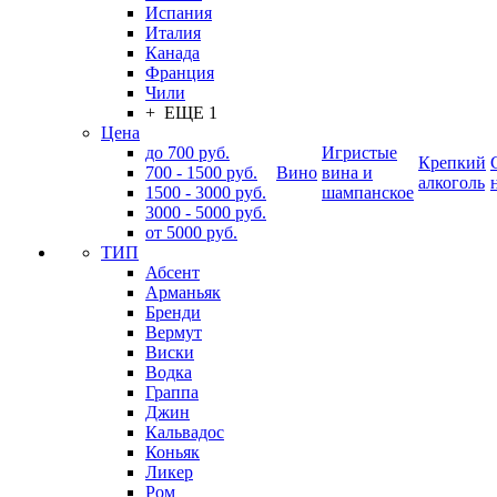
Испания
Италия
Канада
Франция
Чили
+ ЕЩЕ 1
Цена
до 700 руб.
Игристые
Крепкий
700 - 1500 руб.
Вино
вина и
алкоголь
1500 - 3000 руб.
шампанское
3000 - 5000 руб.
от 5000 руб.
ТИП
Абсент
Арманьяк
Бренди
Вермут
Виски
Водка
Граппа
Джин
Кальвадос
Коньяк
Ликер
Ром