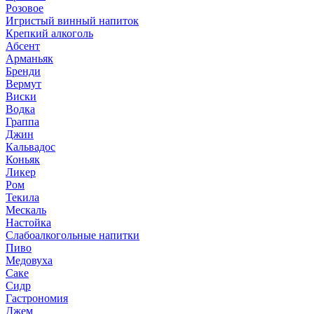
Розовое
Игристый винный напиток
Крепкий алкоголь
Абсент
Арманьяк
Бренди
Вермут
Виски
Водка
Граппа
Джин
Кальвадос
Коньяк
Ликер
Ром
Текила
Мескаль
Настойка
Слабоалкогольные напитки
Пиво
Медовуха
Саке
Сидр
Гастрономия
Джем