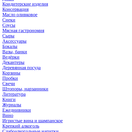
Кондитерские изделия
Консервация
Масло оливковое
Снеки
Соусы
Мясная гастрономия
Сыры
Аксессуары
Бокалы
Вазы, банки
Ведёрки
Декантеры
Деревянная посуда
Корзины
Пробки
Свечи
Штопоры, нарзанники
Литература
Книги
Журналы
Ежеднивники
Вино
Игристые вина и шампанское
Крепкий алкоголь
Слабоалкогольные напитки