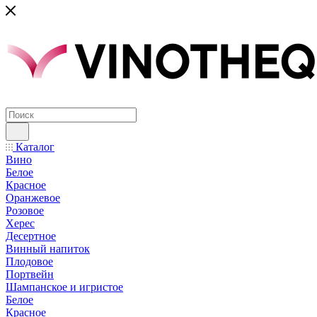
Каталог
Вино
Белое
Красное
Оранжевое
Розовое
Херес
Десертное
Винный напиток
Плодовое
Портвейн
Шампанское и игристое
Белое
Красное