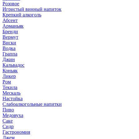
Розовое
Игристый винный напиток
Крепкий алкоголь
Абсент
Арманьяк
Бренди
Вермут
Виски
Водка
Граппа
Джин
Кальвадос
Коньяк
Ликер
Ром
Текила
Мескаль
Настойка
Слабоалкогольные напитки
Пиво
Медовуха
Саке
Сидр
Гастрономия
Джем