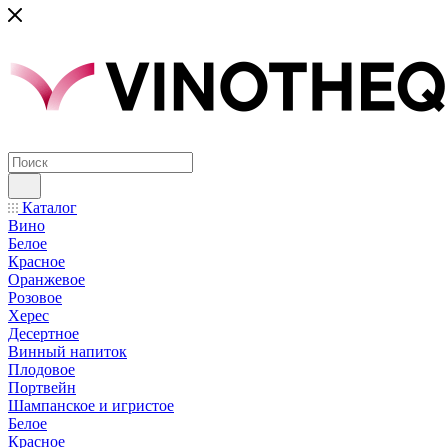
Каталог
Вино
Белое
Красное
Оранжевое
Розовое
Херес
Десертное
Винный напиток
Плодовое
Портвейн
Шампанское и игристое
Белое
Красное