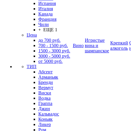
Испания
Италия
Канада
Франция
Чили
+ ЕЩЕ 1
Цена
до 700 руб.
Игристые
Крепкий
700 - 1500 руб.
Вино
вина и
алкоголь
1500 - 3000 руб.
шампанское
3000 - 5000 руб.
от 5000 руб.
ТИП
Абсент
Арманьяк
Бренди
Вермут
Виски
Водка
Граппа
Джин
Кальвадос
Коньяк
Ликер
Ром