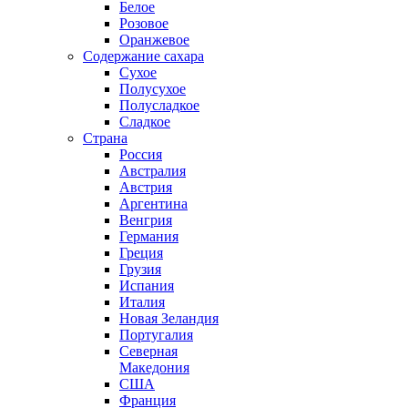
Белое
Розовое
Оранжевое
Содержание сахара
Сухое
Полусухое
Полусладкое
Сладкое
Страна
Россия
Австралия
Австрия
Аргентина
Венгрия
Германия
Греция
Грузия
Испания
Италия
Новая Зеландия
Португалия
Северная
Македония
США
Франция