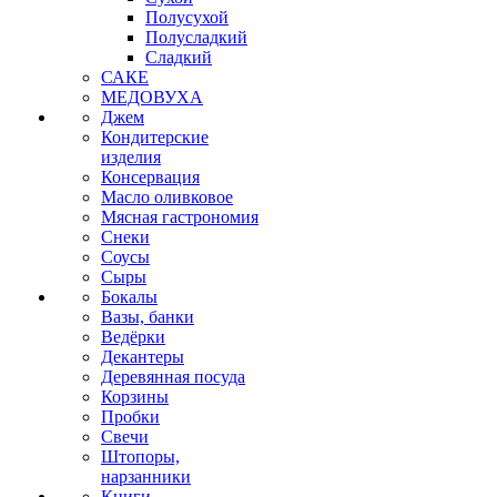
Полусухой
Полусладкий
Сладкий
САКЕ
МЕДОВУХА
Джем
Кондитерские
изделия
Консервация
Масло оливковое
Мясная гастрономия
Снеки
Соусы
Сыры
Бокалы
Вазы, банки
Ведёрки
Декантеры
Деревянная посуда
Корзины
Пробки
Свечи
Штопоры,
нарзанники
Книги