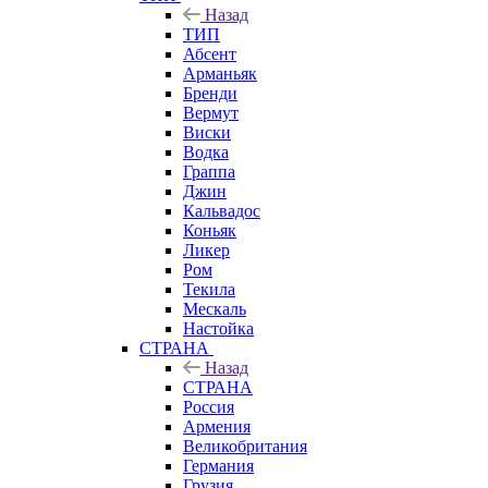
Назад
ТИП
Абсент
Арманьяк
Бренди
Вермут
Виски
Водка
Граппа
Джин
Кальвадос
Коньяк
Ликер
Ром
Текила
Мескаль
Настойка
СТРАНА
Назад
СТРАНА
Россия
Армения
Великобритания
Германия
Грузия