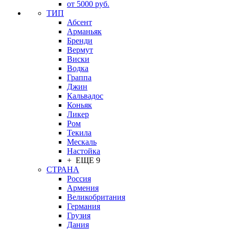
от 5000 руб.
ТИП
Абсент
Арманьяк
Бренди
Вермут
Виски
Водка
Граппа
Джин
Кальвадос
Коньяк
Ликер
Ром
Текила
Мескаль
Настойка
+ ЕЩЕ 9
СТРАНА
Россия
Армения
Великобритания
Германия
Грузия
Дания