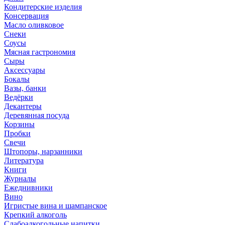
Кондитерские изделия
Консервация
Масло оливковое
Снеки
Соусы
Мясная гастрономия
Сыры
Аксессуары
Бокалы
Вазы, банки
Ведёрки
Декантеры
Деревянная посуда
Корзины
Пробки
Свечи
Штопоры, нарзанники
Литература
Книги
Журналы
Ежеднивники
Вино
Игристые вина и шампанское
Крепкий алкоголь
Слабоалкогольные напитки