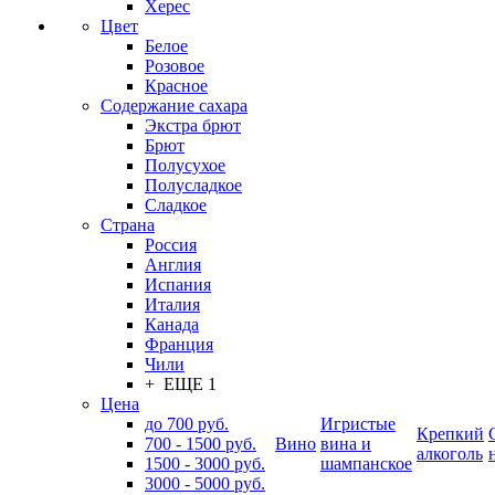
Херес
Цвет
Белое
Розовое
Красное
Содержание сахара
Экстра брют
Брют
Полусухое
Полусладкое
Сладкое
Страна
Россия
Англия
Испания
Италия
Канада
Франция
Чили
+ ЕЩЕ 1
Цена
до 700 руб.
Игристые
Крепкий
700 - 1500 руб.
Вино
вина и
алкоголь
1500 - 3000 руб.
шампанское
3000 - 5000 руб.