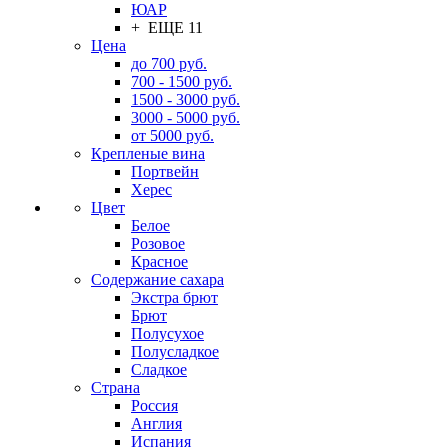
ЮАР
+ ЕЩЕ 11
Цена
до 700 руб.
700 - 1500 руб.
1500 - 3000 руб.
3000 - 5000 руб.
от 5000 руб.
Крепленые вина
Портвейн
Херес
Цвет
Белое
Розовое
Красное
Содержание сахара
Экстра брют
Брют
Полусухое
Полусладкое
Сладкое
Страна
Россия
Англия
Испания