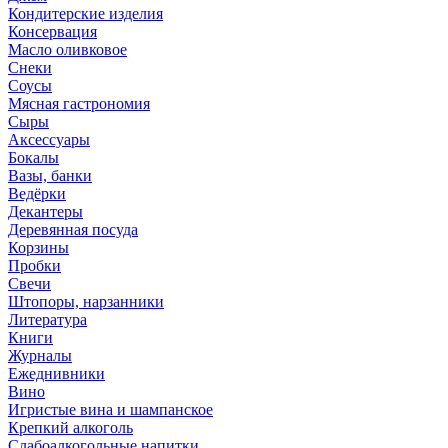
Кондитерские изделия
Консервация
Масло оливковое
Снеки
Соусы
Мясная гастрономия
Сыры
Аксессуары
Бокалы
Вазы, банки
Ведёрки
Декантеры
Деревянная посуда
Корзины
Пробки
Свечи
Штопоры, нарзанники
Литература
Книги
Журналы
Ежеднивники
Вино
Игристые вина и шампанское
Крепкий алкоголь
Слабоалкогольные напитки