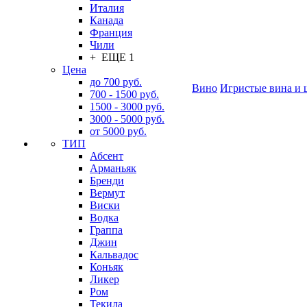
Италия
Канада
Франция
Чили
+ ЕЩЕ 1
Цена
до 700 руб.
Вино
Игристые вина и 
700 - 1500 руб.
1500 - 3000 руб.
3000 - 5000 руб.
от 5000 руб.
ТИП
Абсент
Арманьяк
Бренди
Вермут
Виски
Водка
Граппа
Джин
Кальвадос
Коньяк
Ликер
Ром
Текила