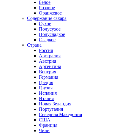
Белое
Розовое
Оранжевое
Содержание сахара
Сухое
Полусухое
Полусладкое
Сладкое
Страна
Россия
Австралия
Австрия
Аргентина
Венгрия
Германия
Греция
Грузия
Испания
Италия
Новая Зеландия
Португалия
Северная Македония
США
Франция
Чили