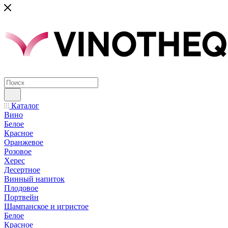
Каталог
Вино
Белое
Красное
Оранжевое
Розовое
Херес
Десертное
Винный напиток
Плодовое
Портвейн
Шампанское и игристое
Белое
Красное