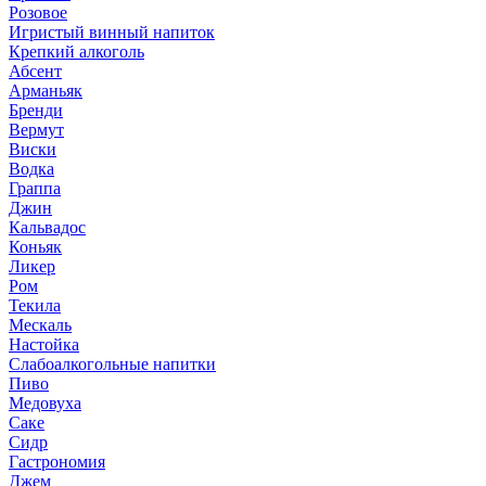
Розовое
Игристый винный напиток
Крепкий алкоголь
Абсент
Арманьяк
Бренди
Вермут
Виски
Водка
Граппа
Джин
Кальвадос
Коньяк
Ликер
Ром
Текила
Мескаль
Настойка
Слабоалкогольные напитки
Пиво
Медовуха
Саке
Сидр
Гастрономия
Джем