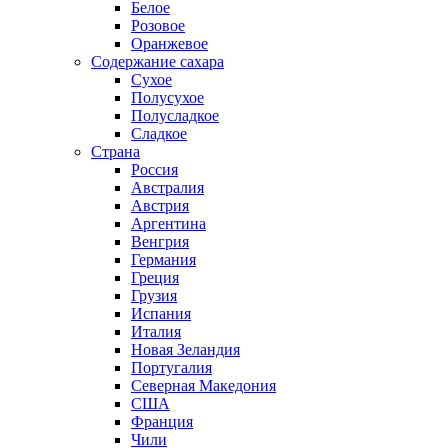
Белое
Розовое
Оранжевое
Содержание сахара
Сухое
Полусухое
Полусладкое
Сладкое
Страна
Россия
Австралия
Австрия
Аргентина
Венгрия
Германия
Греция
Грузия
Испания
Италия
Новая Зеландия
Португалия
Северная Македония
США
Франция
Чили