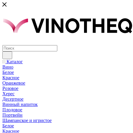
Каталог
Вино
Белое
Красное
Оранжевое
Розовое
Херес
Десертное
Винный напиток
Плодовое
Портвейн
Шампанское и игристое
Белое
Красное