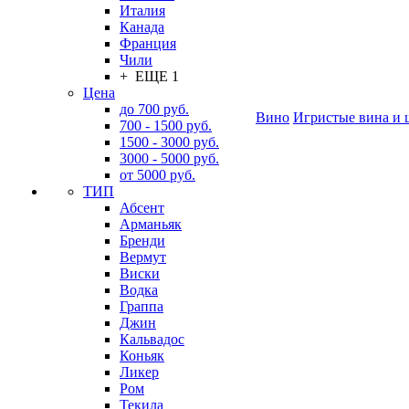
Италия
Канада
Франция
Чили
+ ЕЩЕ 1
Цена
до 700 руб.
Вино
Игристые вина и 
700 - 1500 руб.
1500 - 3000 руб.
3000 - 5000 руб.
от 5000 руб.
ТИП
Абсент
Арманьяк
Бренди
Вермут
Виски
Водка
Граппа
Джин
Кальвадос
Коньяк
Ликер
Ром
Текила