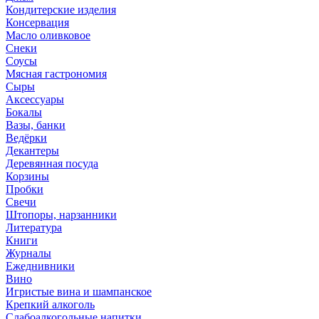
Кондитерские изделия
Консервация
Масло оливковое
Снеки
Соусы
Мясная гастрономия
Сыры
Аксессуары
Бокалы
Вазы, банки
Ведёрки
Декантеры
Деревянная посуда
Корзины
Пробки
Свечи
Штопоры, нарзанники
Литература
Книги
Журналы
Ежеднивники
Вино
Игристые вина и шампанское
Крепкий алкоголь
Слабоалкогольные напитки