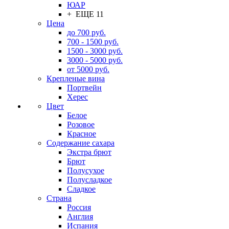
ЮАР
+ ЕЩЕ 11
Цена
до 700 руб.
700 - 1500 руб.
1500 - 3000 руб.
3000 - 5000 руб.
от 5000 руб.
Крепленые вина
Портвейн
Херес
Цвет
Белое
Розовое
Красное
Содержание сахара
Экстра брют
Брют
Полусухое
Полусладкое
Сладкое
Страна
Россия
Англия
Испания