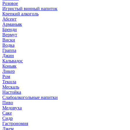
Розовое
Игристый винный напиток
Крепкий алкоголь
Абсент
Арманьяк
Бренди
Вермут
Виски
Водка
Граппа
Джин
Кальвадос
Коньяк
Ликер
Ром
Текила
Мескаль
Настойка
Слабоалкогольные напитки
Пиво
Медовуха
Саке
Сидр
Гастрономия
Джем