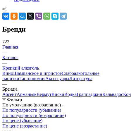
Бренди
722
Главная
—
Каталог
—
Крепкий алкоголь
Вино
Шампанское и игристое
Слабоалкогольные
напитки
Гастрономия
Аксессуары
Литература
—
Бренди
Абсент
Арманьяк
Вермут
Виски
Водка
Граппа
Джин
Кальвадос
Кон
Фильтр
По умолчанию (возрастание)
По популярности (убывание)
По популярности (возрастание)
По цене (убывание)
По цене (возрастание)