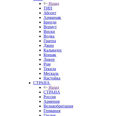
Назад
ТИП
Абсент
Арманьяк
Бренди
Вермут
Виски
Водка
Граппа
Джин
Кальвадос
Коньяк
Ликер
Ром
Текила
Мескаль
Настойка
СТРАНА
Назад
СТРАНА
Россия
Армения
Великобритания
Германия
Грузия