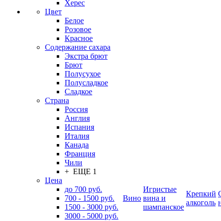
Херес
Цвет
Белое
Розовое
Красное
Содержание сахара
Экстра брют
Брют
Полусухое
Полусладкое
Сладкое
Страна
Россия
Англия
Испания
Италия
Канада
Франция
Чили
+ ЕЩЕ 1
Цена
до 700 руб.
Игристые
Крепкий
700 - 1500 руб.
Вино
вина и
алкоголь
1500 - 3000 руб.
шампанское
3000 - 5000 руб.