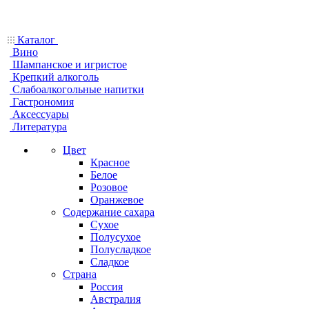
Каталог
Вино
Шампанское и игристое
Крепкий алкоголь
Слабоалкогольные напитки
Гастрономия
Аксессуары
Литература
Цвет
Красное
Белое
Розовое
Оранжевое
Содержание сахара
Сухое
Полусухое
Полусладкое
Сладкое
Страна
Россия
Австралия