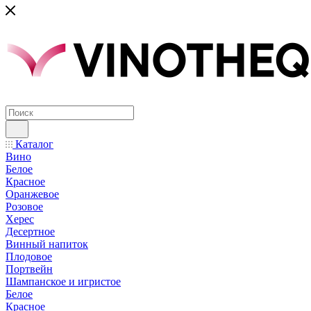
Каталог
Вино
Белое
Красное
Оранжевое
Розовое
Херес
Десертное
Винный напиток
Плодовое
Портвейн
Шампанское и игристое
Белое
Красное