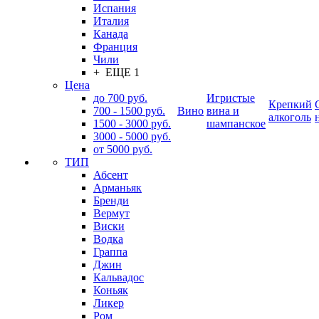
Испания
Италия
Канада
Франция
Чили
+ ЕЩЕ 1
Цена
до 700 руб.
Игристые
Крепкий
700 - 1500 руб.
Вино
вина и
алкоголь
1500 - 3000 руб.
шампанское
3000 - 5000 руб.
от 5000 руб.
ТИП
Абсент
Арманьяк
Бренди
Вермут
Виски
Водка
Граппа
Джин
Кальвадос
Коньяк
Ликер
Ром