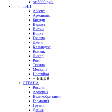
от 5000 руб.
ТИП
Абсент
Арманьяк
Бренди
Вермут
Виски
Водка
Граппа
Джин
Кальвадос
Коньяк
Ликер
Ром
Текила
Мескаль
Настойка
+ ЕЩЕ 9
СТРАНА
Россия
Армения
Великобритания
Германия
Грузия
Дания