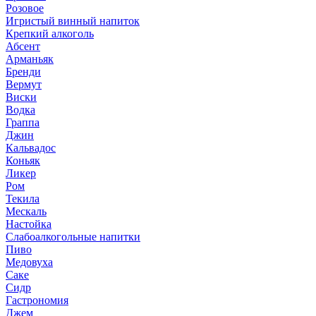
Розовое
Игристый винный напиток
Крепкий алкоголь
Абсент
Арманьяк
Бренди
Вермут
Виски
Водка
Граппа
Джин
Кальвадос
Коньяк
Ликер
Ром
Текила
Мескаль
Настойка
Слабоалкогольные напитки
Пиво
Медовуха
Саке
Сидр
Гастрономия
Джем