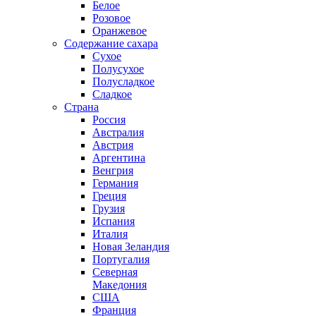
Белое
Розовое
Оранжевое
Содержание сахара
Сухое
Полусухое
Полусладкое
Сладкое
Страна
Россия
Австралия
Австрия
Аргентина
Венгрия
Германия
Греция
Грузия
Испания
Италия
Новая Зеландия
Португалия
Северная
Македония
США
Франция