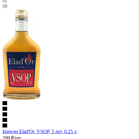
Бренди Elad'Or, VSOP, 5 лет, 0.25 л
299
₽
/шт