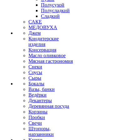
Полусухой
Полусладкий
Сладкий
САКЕ
МЕДОВУХА
Джем
Кондитерские
изделия
Консервация
Масло оливковое
Мясная гастрономия
Снеки
Соусы
Сыры
Бокалы
Вазы, банки
Ведёрки
Декантеры
Деревянная посуда
Корзины
Пробки
Свечи
Штопоры,
нарзанники
Книги