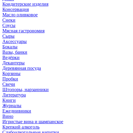
Кондитерские изделия
Консервация
Масло оливковое
Снеки
Соусы
Мясная гастрономия
Сыры
Аксессуары
Бокалы
Вазы, банки
Ведёрки
Декантеры
Деревянная посуда
Корзины
Пробки
Свечи
Штопоры, нарзанники
Литература
Книги
Журналы
Ежеднивники
Вино
Игристые вина и шампанское
Крепкий алкоголь
Слабоалкогольные напитки