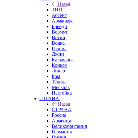
Назад
ТИП
Абсент
Арманьяк
Бренди
Вермут
Виски
Водка
Граппа
Джин
Кальвадос
Коньяк
Ликер
Ром
Текила
Мескаль
Настойка
СТРАНА
Назад
СТРАНА
Россия
Армения
Великобритания
Германия
Грузия