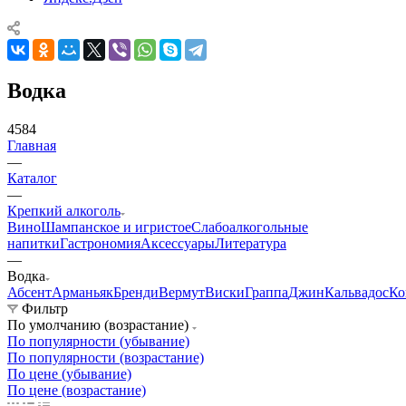
Водка
4584
Главная
—
Каталог
—
Крепкий алкоголь
Вино
Шампанское и игристое
Слабоалкогольные
напитки
Гастрономия
Аксессуары
Литература
—
Водка
Абсент
Арманьяк
Бренди
Вермут
Виски
Граппа
Джин
Кальвадос
Ко
Фильтр
По умолчанию (возрастание)
По популярности (убывание)
По популярности (возрастание)
По цене (убывание)
По цене (возрастание)