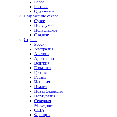
Белое
Розовое
Оранжевое
Содержание сахара
Сухое
Полусухое
Полусладкое
Сладкое
Страна
Россия
Австралия
Австрия
Аргентина
Венгрия
Германия
Греция
Грузия
Испания
Италия
Новая Зеландия
Португалия
Северная
Македония
США
Франция