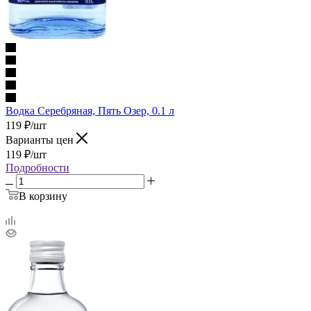
Водка Серебряная, Пять Озер, 0.1 л
119
₽
/шт
Варианты цен
119
₽
/шт
Подробности
В корзину