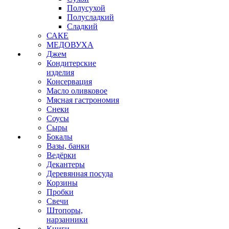
Полусухой
Полусладкий
Сладкий
САКЕ
МЕДОВУХА
Джем
Кондитерские
изделия
Консервация
Масло оливковое
Мясная гастрономия
Снеки
Соусы
Сыры
Бокалы
Вазы, банки
Ведёрки
Декантеры
Деревянная посуда
Корзины
Пробки
Свечи
Штопоры,
нарзанники
Книги