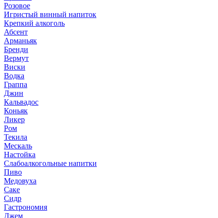
Розовое
Игристый винный напиток
Крепкий алкоголь
Абсент
Арманьяк
Бренди
Вермут
Виски
Водка
Граппа
Джин
Кальвадос
Коньяк
Ликер
Ром
Текила
Мескаль
Настойка
Слабоалкогольные напитки
Пиво
Медовуха
Саке
Сидр
Гастрономия
Джем