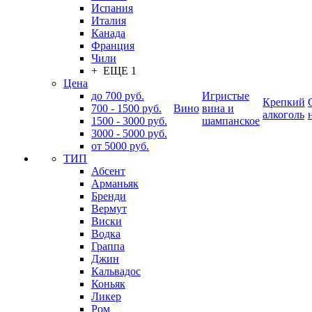
Испания
Италия
Канада
Франция
Чили
+ ЕЩЕ 1
Цена
до 700 руб.
Игристые
Крепкий
700 - 1500 руб.
Вино
вина и
алкоголь
1500 - 3000 руб.
шампанское
3000 - 5000 руб.
от 5000 руб.
ТИП
Абсент
Арманьяк
Бренди
Вермут
Виски
Водка
Граппа
Джин
Кальвадос
Коньяк
Ликер
Ром