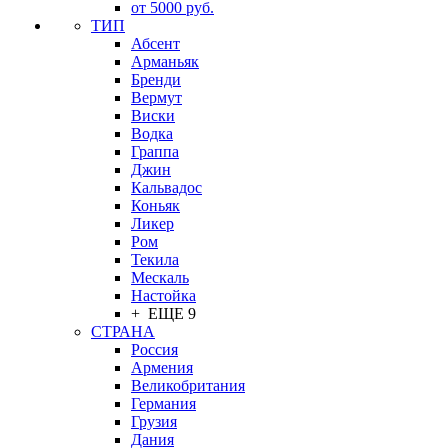
от 5000 руб.
ТИП
Абсент
Арманьяк
Бренди
Вермут
Виски
Водка
Граппа
Джин
Кальвадос
Коньяк
Ликер
Ром
Текила
Мескаль
Настойка
+ ЕЩЕ 9
СТРАНА
Россия
Армения
Великобритания
Германия
Грузия
Дания