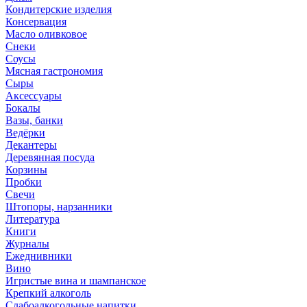
Кондитерские изделия
Консервация
Масло оливковое
Снеки
Соусы
Мясная гастрономия
Сыры
Аксессуары
Бокалы
Вазы, банки
Ведёрки
Декантеры
Деревянная посуда
Корзины
Пробки
Свечи
Штопоры, нарзанники
Литература
Книги
Журналы
Ежеднивники
Вино
Игристые вина и шампанское
Крепкий алкоголь
Слабоалкогольные напитки