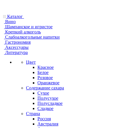
Каталог
Вино
Шампанское и игристое
Крепкий алкоголь
Слабоалкогольные напитки
Гастрономия
Аксессуары
Литература
Цвет
Красное
Белое
Розовое
Оранжевое
Содержание сахара
Сухое
Полусухое
Полусладкое
Сладкое
Страна
Россия
Австралия