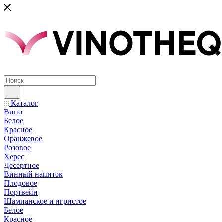
Каталог
Вино
Белое
Красное
Оранжевое
Розовое
Херес
Десертное
Винный напиток
Плодовое
Портвейн
Шампанское и игристое
Белое
Красное