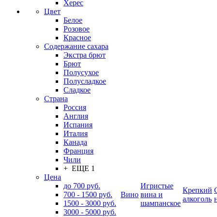
Херес
Цвет
Белое
Розовое
Красное
Содержание сахара
Экстра брют
Брют
Полусухое
Полусладкое
Сладкое
Страна
Россия
Англия
Испания
Италия
Канада
Франция
Чили
+ ЕЩЕ 1
Цена
до 700 руб.
Игристые
Крепкий
700 - 1500 руб.
Вино
вина и
алкоголь
1500 - 3000 руб.
шампанское
3000 - 5000 руб.