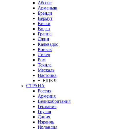
Абсент
Арманьяк
Бренди
Вермут
Виски
Водка
Граппа
Джин
Кальвадос
Коньяк
Ликер
Ром
Текила
Мескаль
Настойка
+ ЕЩЕ 9
СТРАНА
Россия
Армения
Великобритания
Германия
Грузия
Дания
Израиль
Ирландия