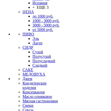
Испания
+ ЕЩЕ 3
ЦЕНА
до 1000 руб.
1000 - 3000 руб.
3000 - 5000 руб.
от 5000 руб.
ПИВО
Эль
Лагер
СИДР
Сухой
Полусухой
Полусладкий
Сладкий
САКЕ
МЕДОВУХА
Джем
Кондитерские
изделия
Консервация
Масло оливковое
Мясная гастрономия
Снеки
Соусы