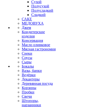
Сухой
Полусухой
Полусладкий
Сладкий
САКЕ
МЕДОВУХА
Джем
Кондитерские
изделия
Консервация
Масло оливковое
Мясная гастрономия
Снеки
Соусы
Сыры
Бокалы
Вазы, банки
Ведёрки
Декантеры
Деревянная посуда
Корзины
Пробки
Свечи
Штопоры,
нарзанники