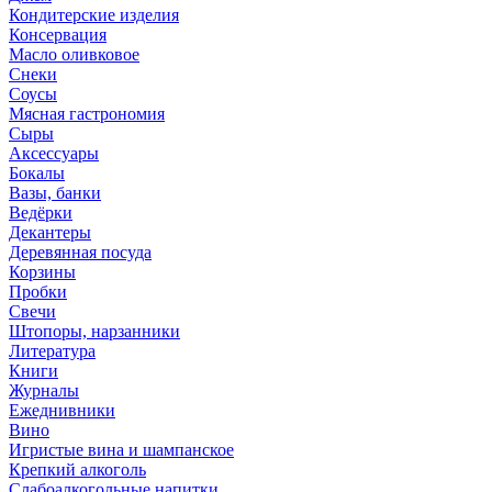
Кондитерские изделия
Консервация
Масло оливковое
Снеки
Соусы
Мясная гастрономия
Сыры
Аксессуары
Бокалы
Вазы, банки
Ведёрки
Декантеры
Деревянная посуда
Корзины
Пробки
Свечи
Штопоры, нарзанники
Литература
Книги
Журналы
Ежеднивники
Вино
Игристые вина и шампанское
Крепкий алкоголь
Слабоалкогольные напитки