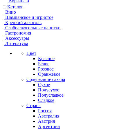
Корзина
0
Каталог
Вино
Шампанское и игристое
Крепкий алкоголь
Слабоалкогольные напитки
Гастрономия
Аксессуары
Литература
Цвет
Красное
Белое
Розовое
Оранжевое
Содержание сахара
Сухое
Полусухое
Полусладкое
Сладкое
Страна
Россия
Австралия
Австрия
Аргентина