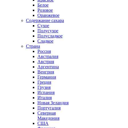
Белое
Розовое
Оранжевое
Содержание сахара
Сухое
Полусухое
Полусладкое
Сладкое
Страна
Россия
Австралия
Австрия
Аргентина
Венгрия
Германия
Греция
Грузия
Испания
Италия
Новая Зеландия
Португалия
Северная
Македония
США