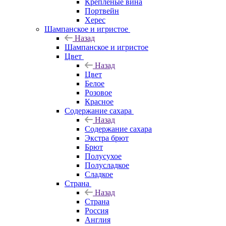
Крепленые вина
Портвейн
Херес
Шампанское и игристое
Назад
Шампанское и игристое
Цвет
Назад
Цвет
Белое
Розовое
Красное
Содержание сахара
Назад
Содержание сахара
Экстра брют
Брют
Полусухое
Полусладкое
Сладкое
Страна
Назад
Страна
Россия
Англия