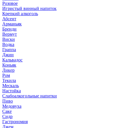
Розовое
Игристый винный напиток
Крепкий алкоголь
Абсент
Арманьяк
Бренди
Вермут
Виски
Водка
Граппа
Джин
Кальвадос
Коньяк
Ликер
Ром
Текила
Мескаль
Настойка
Слабоалкогольные напитки
Пиво
Медовуха
Саке
Сидр
Гастрономия
Джем