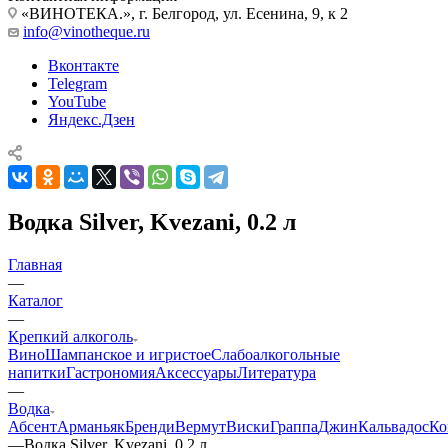
«ВИНОТЕКА.», г. Белгород, ул. Есенина, 9, к 2
info@vinotheque.ru
Вконтакте
Telegram
YouTube
Яндекс.Дзен
Водка Silver, Kvezani, 0.2 л
Главная
—
Каталог
—
Крепкий алкоголь
Вино
Шампанское и игристое
Слабоалкогольные
напитки
Гастрономия
Аксессуары
Литература
—
Водка
Абсент
Арманьяк
Бренди
Вермут
Виски
Граппа
Джин
Кальвадос
Ко
—
Водка Silver, Kvezani, 0.2 л