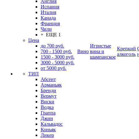
Англия
Испания
Италия
Канада
Франция
Чили
+ ЕЩЕ 1
Цена
до 700 руб.
Игристые
Крепкий
700 - 1500 руб.
Вино
вина и
алкоголь
1500 - 3000 руб.
шампанское
3000 - 5000 руб.
от 5000 руб.
ТИП
Абсент
Арманьяк
Бренди
Вермут
Виски
Водка
Граппа
Джин
Кальвадос
Коньяк
Ликер