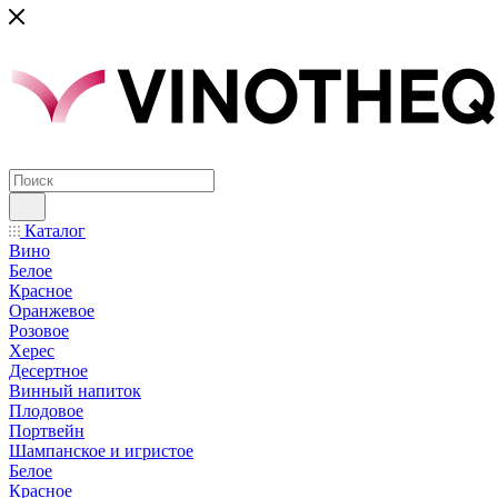
Каталог
Вино
Белое
Красное
Оранжевое
Розовое
Херес
Десертное
Винный напиток
Плодовое
Портвейн
Шампанское и игристое
Белое
Красное