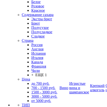
Белое
Розовое
Красное
Содержание сахара
Экстра брют
Брют
Полусухое
Полусладкое
Сладкое
Страна
Россия
Англия
Испания
Италия
Канада
Франция
Чили
+ ЕЩЕ 1
Цена
до 700 руб.
Игристые
Крепкий
700 - 1500 руб.
Вино
вина и
алкоголь
1500 - 3000 руб.
шампанское
3000 - 5000 руб.
от 5000 руб.
ТИП