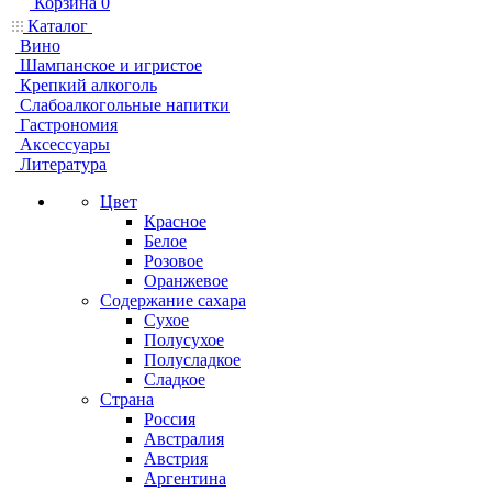
Корзина
0
Каталог
Вино
Шампанское и игристое
Крепкий алкоголь
Слабоалкогольные напитки
Гастрономия
Аксессуары
Литература
Цвет
Красное
Белое
Розовое
Оранжевое
Содержание сахара
Сухое
Полусухое
Полусладкое
Сладкое
Страна
Россия
Австралия
Австрия
Аргентина