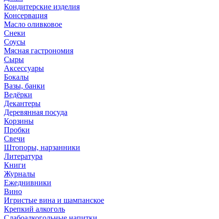
Кондитерские изделия
Консервация
Масло оливковое
Снеки
Соусы
Мясная гастрономия
Сыры
Аксессуары
Бокалы
Вазы, банки
Ведёрки
Декантеры
Деревянная посуда
Корзины
Пробки
Свечи
Штопоры, нарзанники
Литература
Книги
Журналы
Ежеднивники
Вино
Игристые вина и шампанское
Крепкий алкоголь
Слабоалкогольные напитки