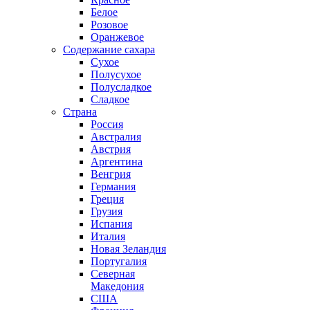
Белое
Розовое
Оранжевое
Содержание сахара
Сухое
Полусухое
Полусладкое
Сладкое
Страна
Россия
Австралия
Австрия
Аргентина
Венгрия
Германия
Греция
Грузия
Испания
Италия
Новая Зеландия
Португалия
Северная
Македония
США