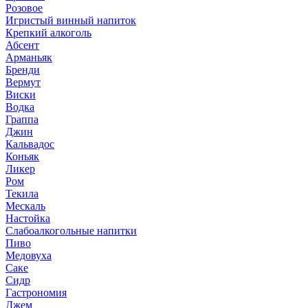
Розовое
Игристый винный напиток
Крепкий алкоголь
Абсент
Арманьяк
Бренди
Вермут
Виски
Водка
Граппа
Джин
Кальвадос
Коньяк
Ликер
Ром
Текила
Мескаль
Настойка
Слабоалкогольные напитки
Пиво
Медовуха
Саке
Сидр
Гастрономия
Джем