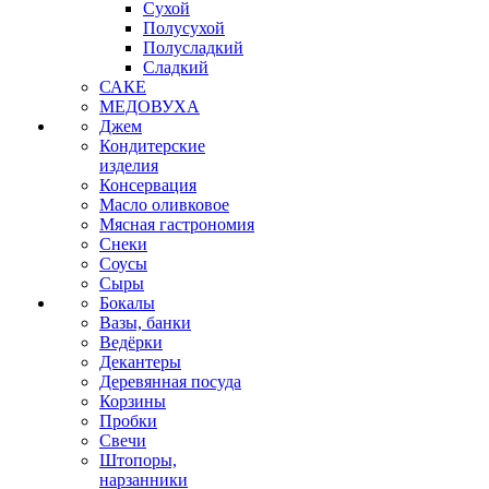
Сухой
Полусухой
Полусладкий
Сладкий
САКЕ
МЕДОВУХА
Джем
Кондитерские
изделия
Консервация
Масло оливковое
Мясная гастрономия
Снеки
Соусы
Сыры
Бокалы
Вазы, банки
Ведёрки
Декантеры
Деревянная посуда
Корзины
Пробки
Свечи
Штопоры,
нарзанники