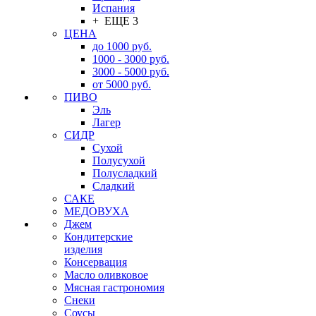
Испания
+ ЕЩЕ 3
ЦЕНА
до 1000 руб.
1000 - 3000 руб.
3000 - 5000 руб.
от 5000 руб.
ПИВО
Эль
Лагер
СИДР
Сухой
Полусухой
Полусладкий
Сладкий
САКЕ
МЕДОВУХА
Джем
Кондитерские
изделия
Консервация
Масло оливковое
Мясная гастрономия
Снеки
Соусы