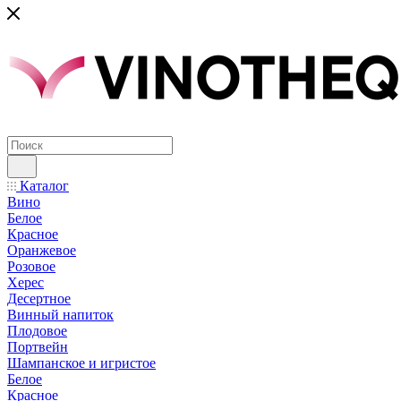
Каталог
Вино
Белое
Красное
Оранжевое
Розовое
Херес
Десертное
Винный напиток
Плодовое
Портвейн
Шампанское и игристое
Белое
Красное