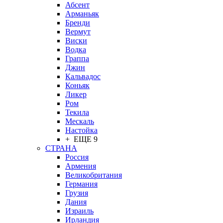
Абсент
Арманьяк
Бренди
Вермут
Виски
Водка
Граппа
Джин
Кальвадос
Коньяк
Ликер
Ром
Текила
Мескаль
Настойка
+ ЕЩЕ 9
СТРАНА
Россия
Армения
Великобритания
Германия
Грузия
Дания
Израиль
Ирландия