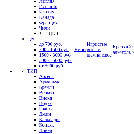
Англия
Испания
Италия
Канада
Франция
Чили
+ ЕЩЕ 1
Цена
до 700 руб.
Игристые
Крепкий
700 - 1500 руб.
Вино
вина и
алкоголь
1500 - 3000 руб.
шампанское
3000 - 5000 руб.
от 5000 руб.
ТИП
Абсент
Арманьяк
Бренди
Вермут
Виски
Водка
Граппа
Джин
Кальвадос
Коньяк
Ликер