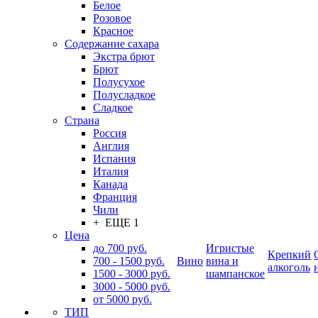
Белое
Розовое
Красное
Содержание сахара
Экстра брют
Брют
Полусухое
Полусладкое
Сладкое
Страна
Россия
Англия
Испания
Италия
Канада
Франция
Чили
+ ЕЩЕ 1
Цена
до 700 руб.
Игристые
Крепкий
700 - 1500 руб.
Вино
вина и
алкоголь
1500 - 3000 руб.
шампанское
3000 - 5000 руб.
от 5000 руб.
ТИП