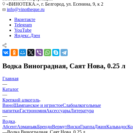
«ВИНОТЕКА.», г. Белгород, ул. Есенина, 9, к 2
info@vinotheque.ru
Вконтакте
Telegram
YouTube
Яндекс.Дзен
Водка Виноградная, Саят Нова, 0.25 л
Главная
—
Каталог
—
Крепкий алкоголь
Вино
Шампанское и игристое
Слабоалкогольные
напитки
Гастрономия
Аксессуары
Литература
—
Водка
Абсент
Арманьяк
Бренди
Вермут
Виски
Граппа
Джин
Кальвадос
Ко
—
Водка Виноградная, Саят Нова, 0.25 л