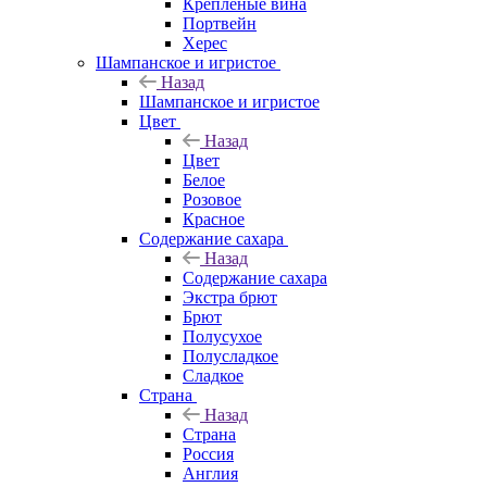
Крепленые вина
Портвейн
Херес
Шампанское и игристое
Назад
Шампанское и игристое
Цвет
Назад
Цвет
Белое
Розовое
Красное
Содержание сахара
Назад
Содержание сахара
Экстра брют
Брют
Полусухое
Полусладкое
Сладкое
Страна
Назад
Страна
Россия
Англия