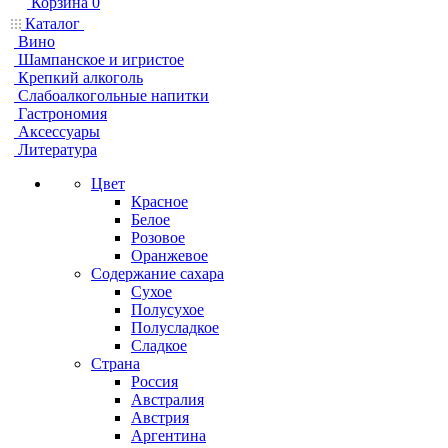
Корзина
0
Каталог
Вино
Шампанское и игристое
Крепкий алкоголь
Слабоалкогольные напитки
Гастрономия
Аксессуары
Литература
Цвет
Красное
Белое
Розовое
Оранжевое
Содержание сахара
Сухое
Полусухое
Полусладкое
Сладкое
Страна
Россия
Австралия
Австрия
Аргентина