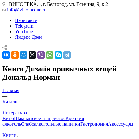
«ВИНОТЕКА.», г. Белгород, ул. Есенина, 9, к 2
info@vinotheque.ru
Вконтакте
Telegram
YouTube
Яндекс.Дзен
Книга Дизайн привычных вещей
Дональд Норман
Главная
—
Каталог
—
Литература
Вино
Шампанское и игристое
Крепкий
алкоголь
Слабоалкогольные напитки
Гастрономия
Аксессуары
—
Книги