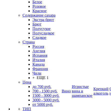
Белое
Розовое
Красное
Содержание сахара
Экстра брют
Брют
Полусухое
Полусладкое
Сладкое
Страна
Россия
Англия
Испания
Италия
Канада
Франция
Чили
+ ЕЩЕ 1
Цена
до 700 руб.
Игристые
Крепкий
700 - 1500 руб.
Вино
вина и
алкоголь
1500 - 3000 руб.
шампанское
3000 - 5000 руб.
от 5000 руб.
ТИП