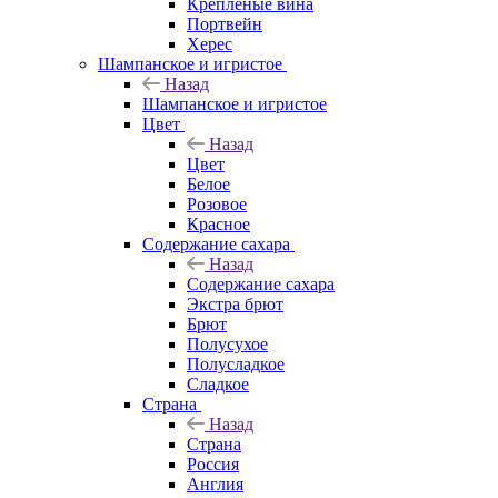
Крепленые вина
Портвейн
Херес
Шампанское и игристое
Назад
Шампанское и игристое
Цвет
Назад
Цвет
Белое
Розовое
Красное
Содержание сахара
Назад
Содержание сахара
Экстра брют
Брют
Полусухое
Полусладкое
Сладкое
Страна
Назад
Страна
Россия
Англия