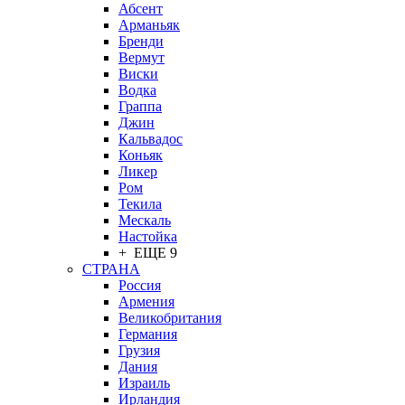
Абсент
Арманьяк
Бренди
Вермут
Виски
Водка
Граппа
Джин
Кальвадос
Коньяк
Ликер
Ром
Текила
Мескаль
Настойка
+ ЕЩЕ 9
СТРАНА
Россия
Армения
Великобритания
Германия
Грузия
Дания
Израиль
Ирландия