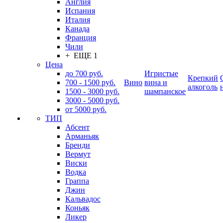
Англия
Испания
Италия
Канада
Франция
Чили
+ ЕЩЕ 1
Цена
до 700 руб.
Игристые
Крепкий
700 - 1500 руб.
Вино
вина и
алкоголь
1500 - 3000 руб.
шампанское
3000 - 5000 руб.
от 5000 руб.
ТИП
Абсент
Арманьяк
Бренди
Вермут
Виски
Водка
Граппа
Джин
Кальвадос
Коньяк
Ликер