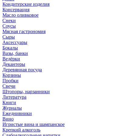
Кондитерские изделия
Консервация
Масло оливковое
Снеки
Соусы
Мясная гастрономия
Сыры
Аксессуары
Бокалы
Вазы, банки
Ведёрки
Декантеры
Деревянная посуда
Корзины
Пробки
Свечи
Штопоры, нарзанники
Литература
Книги
Журналы
Ежеднивники
Вино
Игристые вина и шампанское
Крепкий алкоголь
Слабоалкогольные напитки