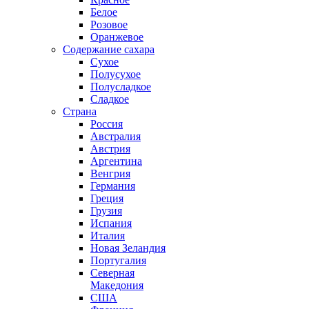
Белое
Розовое
Оранжевое
Содержание сахара
Сухое
Полусухое
Полусладкое
Сладкое
Страна
Россия
Австралия
Австрия
Аргентина
Венгрия
Германия
Греция
Грузия
Испания
Италия
Новая Зеландия
Португалия
Северная
Македония
США