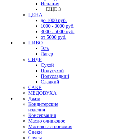
Испания
+ ЕЩЕ 3
ЦЕНА
до 1000 руб.
1000 - 3000 руб.
3000 - 5000 руб.
от 5000 руб.
ПИВО
Эль
Лагер
СИДР
Сухой
Полусухой
Полусладкий
Сладкий
САКЕ
МЕДОВУХА
Джем
Кондитерские
изделия
Консервация
Масло оливковое
Мясная гастрономия
Снеки
Соусы