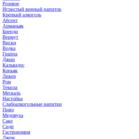
Розовое
Игристый винный напиток
Крепкий алкоголь
Абсент
Арманьяк
Бренди
Вермут
Виски
Водка
Граппа
Джин
Кальвадос
Коньяк
Ликер
Ром
Текила
Мескаль
Настойка
Слабоалкогольные напитки
Пиво
Медовуха
Саке
Сидр
Гастрономия
Джем