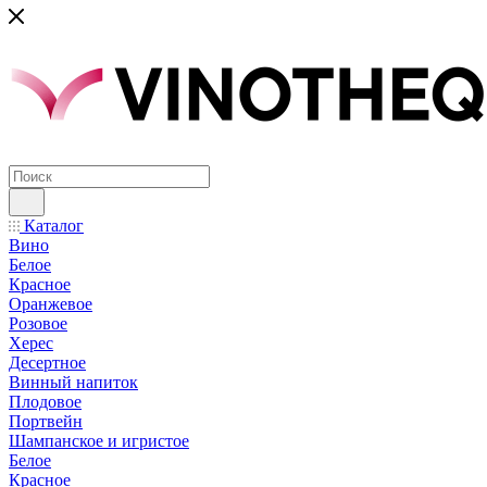
Каталог
Вино
Белое
Красное
Оранжевое
Розовое
Херес
Десертное
Винный напиток
Плодовое
Портвейн
Шампанское и игристое
Белое
Красное