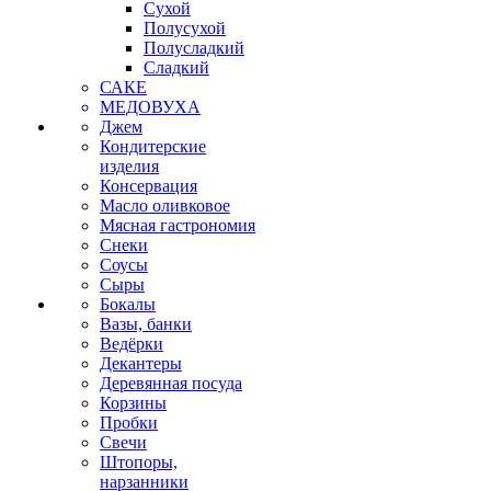
Сухой
Полусухой
Полусладкий
Сладкий
САКЕ
МЕДОВУХА
Джем
Кондитерские
изделия
Консервация
Масло оливковое
Мясная гастрономия
Снеки
Соусы
Сыры
Бокалы
Вазы, банки
Ведёрки
Декантеры
Деревянная посуда
Корзины
Пробки
Свечи
Штопоры,
нарзанники