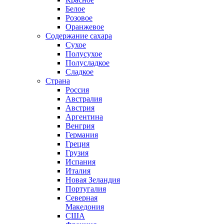
Белое
Розовое
Оранжевое
Содержание сахара
Сухое
Полусухое
Полусладкое
Сладкое
Страна
Россия
Австралия
Австрия
Аргентина
Венгрия
Германия
Греция
Грузия
Испания
Италия
Новая Зеландия
Португалия
Северная
Македония
США