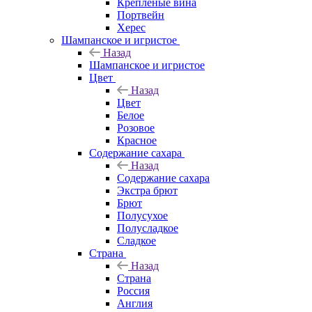
Крепленые вина
Портвейн
Херес
Шампанское и игристое
Назад
Шампанское и игристое
Цвет
Назад
Цвет
Белое
Розовое
Красное
Содержание сахара
Назад
Содержание сахара
Экстра брют
Брют
Полусухое
Полусладкое
Сладкое
Страна
Назад
Страна
Россия
Англия