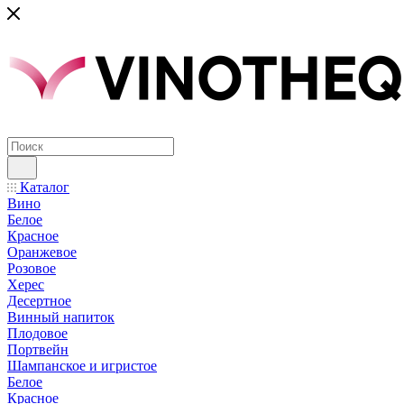
Каталог
Вино
Белое
Красное
Оранжевое
Розовое
Херес
Десертное
Винный напиток
Плодовое
Портвейн
Шампанское и игристое
Белое
Красное