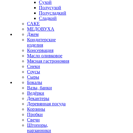
Сухой
Полусухой
Полусладкий
Сладкий
САКЕ
МЕДОВУХА
Джем
Кондитерские
изделия
Консервация
Масло оливковое
Мясная гастрономия
Снеки
Соусы
Сыры
Бокалы
Вазы, банки
Ведёрки
Декантеры
Деревянная посуда
Корзины
Пробки
Свечи
Штопоры,
нарзанники