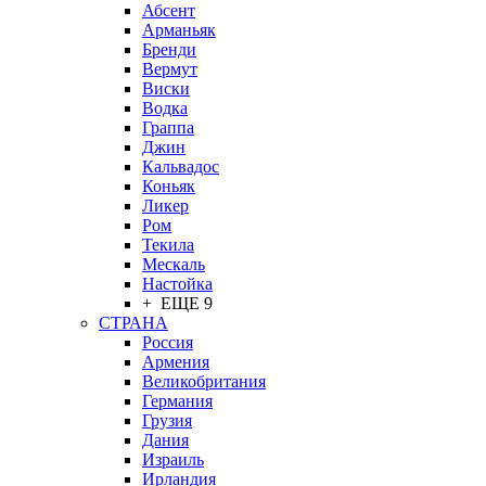
Абсент
Арманьяк
Бренди
Вермут
Виски
Водка
Граппа
Джин
Кальвадос
Коньяк
Ликер
Ром
Текила
Мескаль
Настойка
+ ЕЩЕ 9
СТРАНА
Россия
Армения
Великобритания
Германия
Грузия
Дания
Израиль
Ирландия