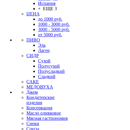
Испания
+ ЕЩЕ 3
ЦЕНА
до 1000 руб.
1000 - 3000 руб.
3000 - 5000 руб.
от 5000 руб.
ПИВО
Эль
Лагер
СИДР
Сухой
Полусухой
Полусладкий
Сладкий
САКЕ
МЕДОВУХА
Джем
Кондитерские
изделия
Консервация
Масло оливковое
Мясная гастрономия
Снеки
Соусы