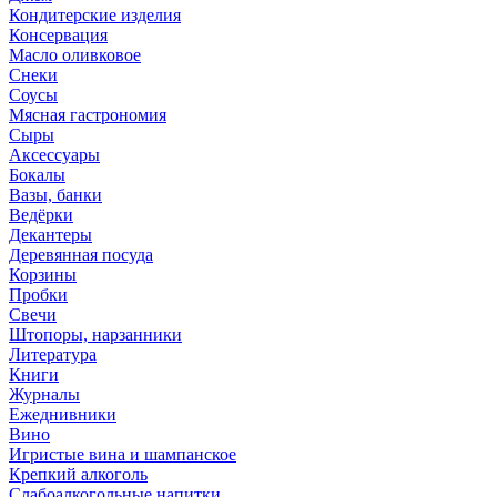
Кондитерские изделия
Консервация
Масло оливковое
Снеки
Соусы
Мясная гастрономия
Сыры
Аксессуары
Бокалы
Вазы, банки
Ведёрки
Декантеры
Деревянная посуда
Корзины
Пробки
Свечи
Штопоры, нарзанники
Литература
Книги
Журналы
Ежеднивники
Вино
Игристые вина и шампанское
Крепкий алкоголь
Слабоалкогольные напитки