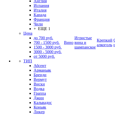
Англия
Испания
Италия
Канада
Франция
Чили
+ ЕЩЕ 1
Цена
до 700 руб.
Игристые
Крепкий
700 - 1500 руб.
Вино
вина и
алкоголь
1500 - 3000 руб.
шампанское
3000 - 5000 руб.
от 5000 руб.
ТИП
Абсент
Арманьяк
Бренди
Вермут
Виски
Водка
Граппа
Джин
Кальвадос
Коньяк
Ликер