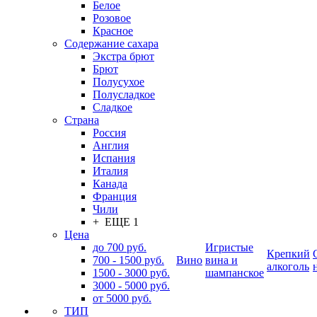
Белое
Розовое
Красное
Содержание сахара
Экстра брют
Брют
Полусухое
Полусладкое
Сладкое
Страна
Россия
Англия
Испания
Италия
Канада
Франция
Чили
+ ЕЩЕ 1
Цена
до 700 руб.
Игристые
Крепкий
700 - 1500 руб.
Вино
вина и
алкоголь
1500 - 3000 руб.
шампанское
3000 - 5000 руб.
от 5000 руб.
ТИП