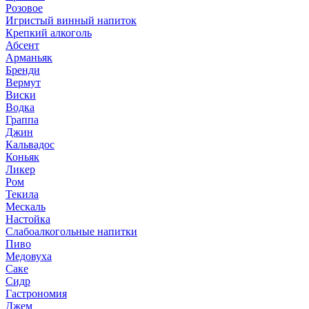
Розовое
Игристый винный напиток
Крепкий алкоголь
Абсент
Арманьяк
Бренди
Вермут
Виски
Водка
Граппа
Джин
Кальвадос
Коньяк
Ликер
Ром
Текила
Мескаль
Настойка
Слабоалкогольные напитки
Пиво
Медовуха
Саке
Сидр
Гастрономия
Джем