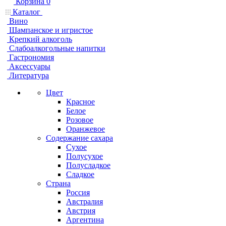
Корзина
0
Каталог
Вино
Шампанское и игристое
Крепкий алкоголь
Слабоалкогольные напитки
Гастрономия
Аксессуары
Литература
Цвет
Красное
Белое
Розовое
Оранжевое
Содержание сахара
Сухое
Полусухое
Полусладкое
Сладкое
Страна
Россия
Австралия
Австрия
Аргентина