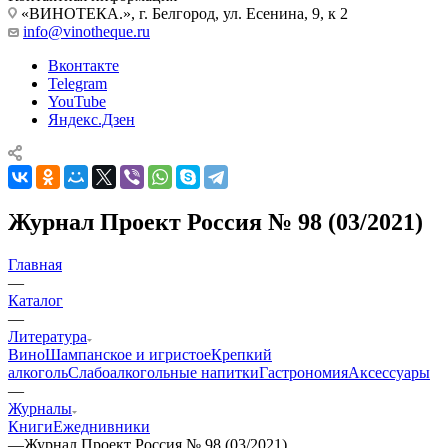
«ВИНОТЕКА.», г. Белгород, ул. Есенина, 9, к 2
info@vinotheque.ru
Вконтакте
Telegram
YouTube
Яндекс.Дзен
Журнал Проект Россия № 98 (03/2021)
Главная
—
Каталог
—
Литература
Вино
Шампанское и игристое
Крепкий
алкоголь
Слабоалкогольные напитки
Гастрономия
Аксессуары
—
Журналы
Книги
Ежеднивники
—
Журнал Проект Россия № 98 (03/2021)