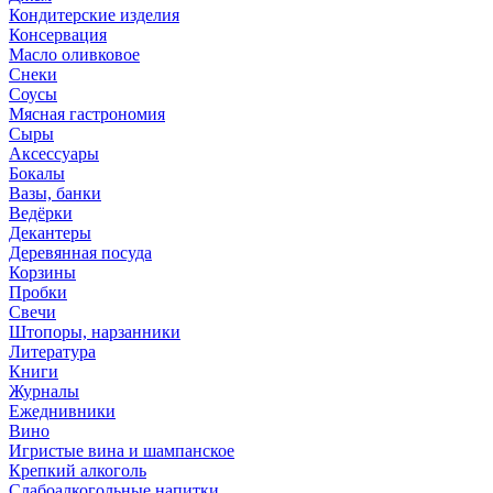
Кондитерские изделия
Консервация
Масло оливковое
Снеки
Соусы
Мясная гастрономия
Сыры
Аксессуары
Бокалы
Вазы, банки
Ведёрки
Декантеры
Деревянная посуда
Корзины
Пробки
Свечи
Штопоры, нарзанники
Литература
Книги
Журналы
Ежеднивники
Вино
Игристые вина и шампанское
Крепкий алкоголь
Слабоалкогольные напитки