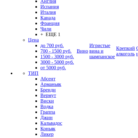
Англия
Испания
Италия
Канада
Франция
Чили
+ ЕЩЕ 1
Цена
до 700 руб.
Игристые
Крепкий
700 - 1500 руб.
Вино
вина и
алкоголь
1500 - 3000 руб.
шампанское
3000 - 5000 руб.
от 5000 руб.
ТИП
Абсент
Арманьяк
Бренди
Вермут
Виски
Водка
Граппа
Джин
Кальвадос
Коньяк
Ликер