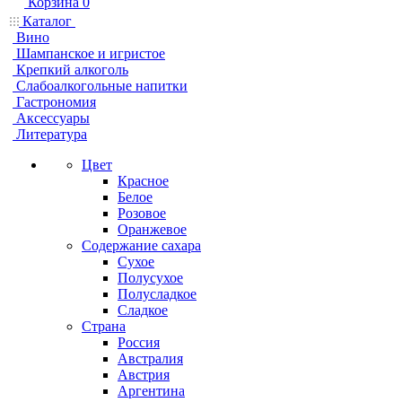
Корзина
0
Каталог
Вино
Шампанское и игристое
Крепкий алкоголь
Слабоалкогольные напитки
Гастрономия
Аксессуары
Литература
Цвет
Красное
Белое
Розовое
Оранжевое
Содержание сахара
Сухое
Полусухое
Полусладкое
Сладкое
Страна
Россия
Австралия
Австрия
Аргентина