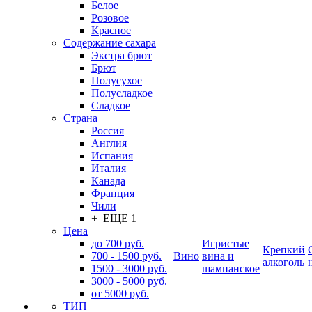
Белое
Розовое
Красное
Содержание сахара
Экстра брют
Брют
Полусухое
Полусладкое
Сладкое
Страна
Россия
Англия
Испания
Италия
Канада
Франция
Чили
+ ЕЩЕ 1
Цена
до 700 руб.
Игристые
Крепкий
700 - 1500 руб.
Вино
вина и
алкоголь
1500 - 3000 руб.
шампанское
3000 - 5000 руб.
от 5000 руб.
ТИП