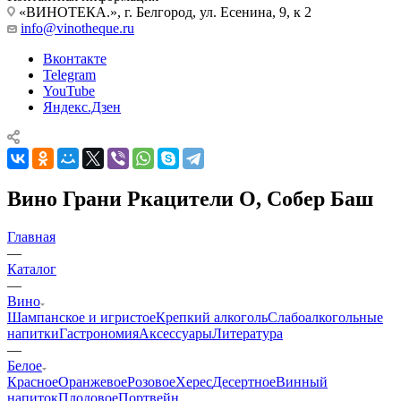
«ВИНОТЕКА.», г. Белгород, ул. Есенина, 9, к 2
info@vinotheque.ru
Вконтакте
Telegram
YouTube
Яндекс.Дзен
Вино Грани Ркацители О, Собер Баш
Главная
—
Каталог
—
Вино
Шампанское и игристое
Крепкий алкоголь
Слабоалкогольные
напитки
Гастрономия
Аксессуары
Литература
—
Белое
Красное
Оранжевое
Розовое
Херес
Десертное
Винный
напиток
Плодовое
Портвейн