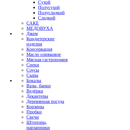
Сухой
Полусухой
Полусладкий
Сладкий
САКЕ
МЕДОВУХА
Джем
Кондитерские
изделия
Консервация
Масло оливковое
Мясная гастрономия
Снеки
Соусы
Сыры
Бокалы
Вазы, банки
Ведёрки
Декантеры
Деревянная посуда
Корзины
Пробки
Свечи
Штопоры,
нарзанники