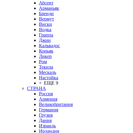
Абсент
Арманьяк
Бренди
Вермут
Виски
Водка
Граппа
Джин
Кальвадос
Коньяк
Ликер
Ром
Текила
Мескаль
Настойка
+ ЕЩЕ 9
СТРАНА
Россия
Армения
Великобритания
Германия
Грузия
Дания
Израиль
Ирландия