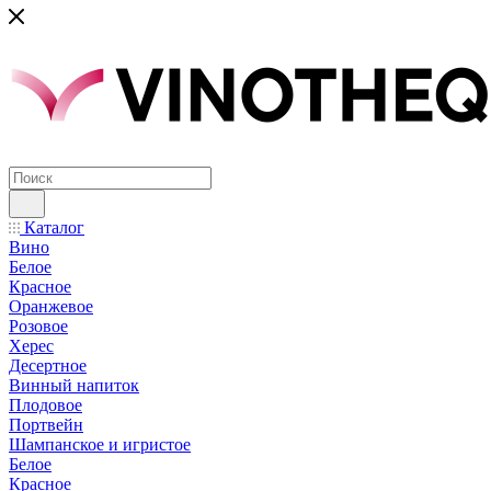
Каталог
Вино
Белое
Красное
Оранжевое
Розовое
Херес
Десертное
Винный напиток
Плодовое
Портвейн
Шампанское и игристое
Белое
Красное