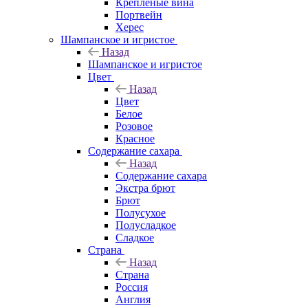
Крепленые вина
Портвейн
Херес
Шампанское и игристое
Назад
Шампанское и игристое
Цвет
Назад
Цвет
Белое
Розовое
Красное
Содержание сахара
Назад
Содержание сахара
Экстра брют
Брют
Полусухое
Полусладкое
Сладкое
Страна
Назад
Страна
Россия
Англия