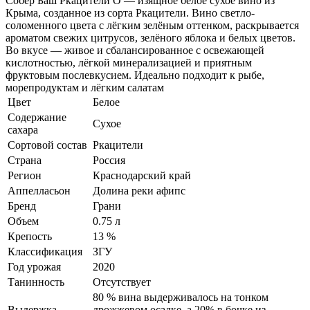
Собер Баш Ркацители О — изящное белое сухое вино из
Крыма, созданное из сорта Ркацители. Вино светло-
соломенного цвета с лёгким зелёным оттенком, раскрывается
ароматом свежих цитрусов, зелёного яблока и белых цветов.
Во вкусе — живое и сбалансированное с освежающей
кислотностью, лёгкой минерализацией и приятным
фруктовым послевкусием. Идеально подходит к рыбе,
морепродуктам и лёгким салатам
Цвет
Белое
Содержание
Сухое
сахара
Сортовой состав
Ркацители
Страна
Россия
Регион
Краснодарский край
Аппелласьон
Долина реки афипс
Бренд
Грани
Объем
0.75 л
Крепость
13 %
Классификация
ЗГУ
Год урожая
2020
Танинность
Отсутствует
80 % вина выдерживалось на тонком
Выдержка
дрожжевом осадке, а 20% в бочке из