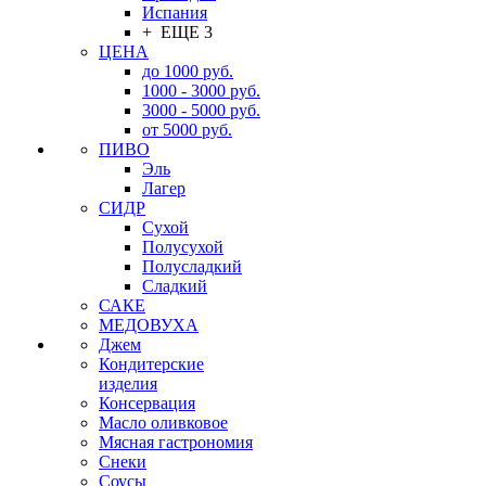
Испания
+ ЕЩЕ 3
ЦЕНА
до 1000 руб.
1000 - 3000 руб.
3000 - 5000 руб.
от 5000 руб.
ПИВО
Эль
Лагер
СИДР
Сухой
Полусухой
Полусладкий
Сладкий
САКЕ
МЕДОВУХА
Джем
Кондитерские
изделия
Консервация
Масло оливковое
Мясная гастрономия
Снеки
Соусы