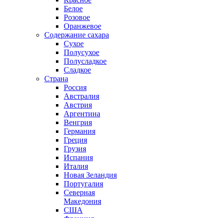
Белое
Розовое
Оранжевое
Содержание сахара
Сухое
Полусухое
Полусладкое
Сладкое
Страна
Россия
Австралия
Австрия
Аргентина
Венгрия
Германия
Греция
Грузия
Испания
Италия
Новая Зеландия
Португалия
Северная
Македония
США