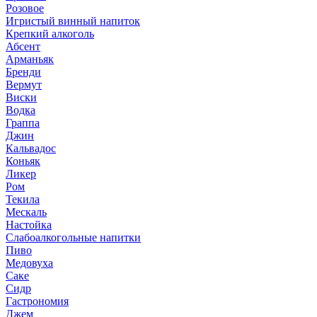
Розовое
Игристый винный напиток
Крепкий алкоголь
Абсент
Арманьяк
Бренди
Вермут
Виски
Водка
Граппа
Джин
Кальвадос
Коньяк
Ликер
Ром
Текила
Мескаль
Настойка
Слабоалкогольные напитки
Пиво
Медовуха
Саке
Сидр
Гастрономия
Джем