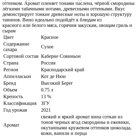
оттенком. Аромат пленяет тонами паслена, чёрной смородины
лёгкими табачными нотами, древесными оттенками. Вкус
демонстрирует тонкие древесные ноты и хорошую структуру
танинов. Вино идеально подойдёт к блюдам из
красного или белого мяса, горячим закускам, овощам гриль и
сырам
Цвет
Красное
Содержание
Сухое
сахара
Сортовой состав
Каберне Совиньон
Страна
Россия
Регион
Краснодарский край
Аппелласьон
Кот де Нюи
Бренд
Высокий Берег
Объем
0.75 л
Крепость
13 %
Классификация
ЗГУ
Год урожая
2021
свежий и яркий аромат вина соткан из
тонов черных ягод смородины и ежевики,
Аромат
окутанными кружевом оттенков шоколада,
кожи, ванили и перца