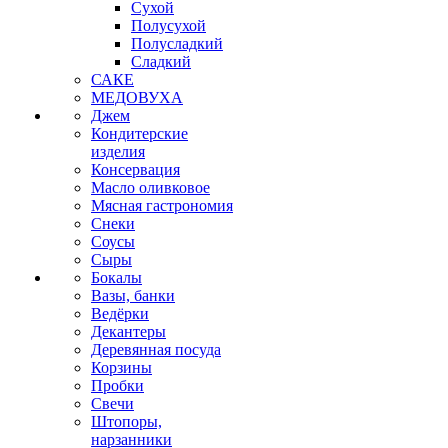
Сухой
Полусухой
Полусладкий
Сладкий
САКЕ
МЕДОВУХА
Джем
Кондитерские
изделия
Консервация
Масло оливковое
Мясная гастрономия
Снеки
Соусы
Сыры
Бокалы
Вазы, банки
Ведёрки
Декантеры
Деревянная посуда
Корзины
Пробки
Свечи
Штопоры,
нарзанники