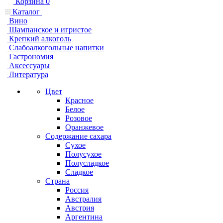
Корзина
0
Каталог
Вино
Шампанское и игристое
Крепкий алкоголь
Слабоалкогольные напитки
Гастрономия
Аксессуары
Литература
Цвет
Красное
Белое
Розовое
Оранжевое
Содержание сахара
Сухое
Полусухое
Полусладкое
Сладкое
Страна
Россия
Австралия
Австрия
Аргентина