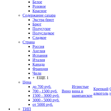
Белое
Розовое
Красное
Содержание сахара
Экстра брют
Брют
Полусухое
Полусладкое
Сладкое
Страна
Россия
Англия
Испания
Италия
Канада
Франция
Чили
+ ЕЩЕ 1
Цена
до 700 руб.
Игристые
Крепкий
700 - 1500 руб.
Вино
вина и
алкоголь
1500 - 3000 руб.
шампанское
3000 - 5000 руб.
от 5000 руб.
ТИП