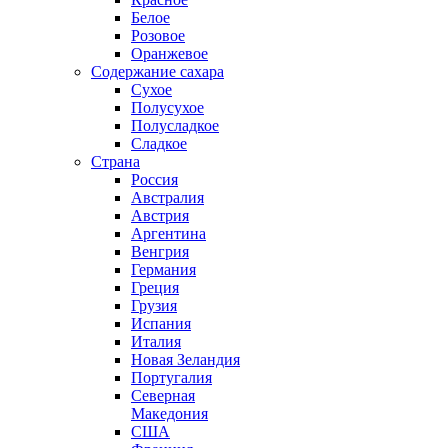
Белое
Розовое
Оранжевое
Содержание сахара
Сухое
Полусухое
Полусладкое
Сладкое
Страна
Россия
Австралия
Австрия
Аргентина
Венгрия
Германия
Греция
Грузия
Испания
Италия
Новая Зеландия
Португалия
Северная
Македония
США