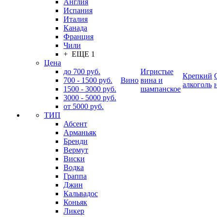
Англия
Испания
Италия
Канада
Франция
Чили
+ ЕЩЕ 1
Цена
до 700 руб.
Игристые
Крепкий
700 - 1500 руб.
Вино
вина и
алкоголь
1500 - 3000 руб.
шампанское
3000 - 5000 руб.
от 5000 руб.
ТИП
Абсент
Арманьяк
Бренди
Вермут
Виски
Водка
Граппа
Джин
Кальвадос
Коньяк
Ликер