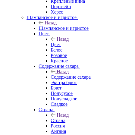
Крепленые вина
Портвейн
Херес
Шампанское и игристое
Назад
Шампанское и игристое
Цвет
Назад
Цвет
Белое
Розовое
Красное
Содержание сахара
Назад
Содержание сахара
Экстра брют
Брют
Полусухое
Полусладкое
Сладкое
Страна
Назад
Страна
Россия
Англия