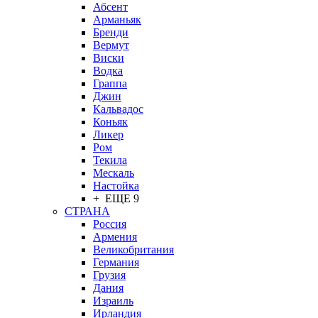
Абсент
Арманьяк
Бренди
Вермут
Виски
Водка
Граппа
Джин
Кальвадос
Коньяк
Ликер
Ром
Текила
Мескаль
Настойка
+ ЕЩЕ 9
СТРАНА
Россия
Армения
Великобритания
Германия
Грузия
Дания
Израиль
Ирландия