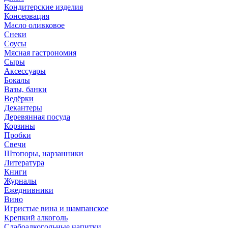
Кондитерские изделия
Консервация
Масло оливковое
Снеки
Соусы
Мясная гастрономия
Сыры
Аксессуары
Бокалы
Вазы, банки
Ведёрки
Декантеры
Деревянная посуда
Корзины
Пробки
Свечи
Штопоры, нарзанники
Литература
Книги
Журналы
Ежеднивники
Вино
Игристые вина и шампанское
Крепкий алкоголь
Слабоалкогольные напитки