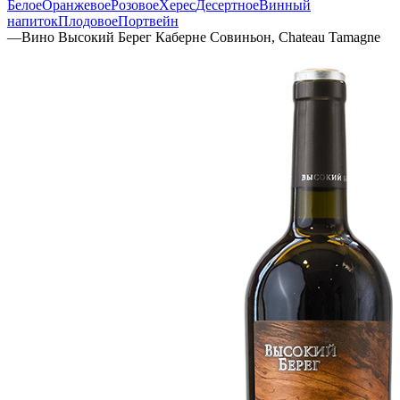
Белое
Оранжевое
Розовое
Херес
Десертное
Винный
напиток
Плодовое
Портвейн
—
Вино Высокий Берег Каберне Совиньон, Chateau Tamagne