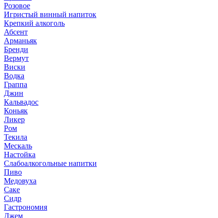
Розовое
Игристый винный напиток
Крепкий алкоголь
Абсент
Арманьяк
Бренди
Вермут
Виски
Водка
Граппа
Джин
Кальвадос
Коньяк
Ликер
Ром
Текила
Мескаль
Настойка
Слабоалкогольные напитки
Пиво
Медовуха
Саке
Сидр
Гастрономия
Джем