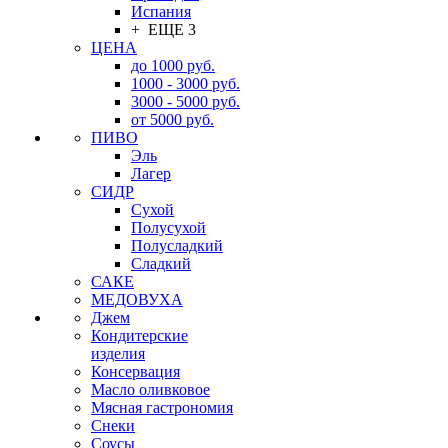
Испания
+ ЕЩЕ 3
ЦЕНА
до 1000 руб.
1000 - 3000 руб.
3000 - 5000 руб.
от 5000 руб.
ПИВО
Эль
Лагер
СИДР
Сухой
Полусухой
Полусладкий
Сладкий
САКЕ
МЕДОВУХА
Джем
Кондитерские
изделия
Консервация
Масло оливковое
Мясная гастрономия
Снеки
Соусы