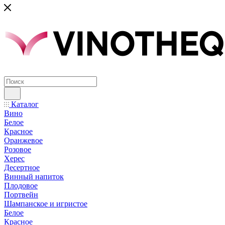
Каталог
Вино
Белое
Красное
Оранжевое
Розовое
Херес
Десертное
Винный напиток
Плодовое
Портвейн
Шампанское и игристое
Белое
Красное