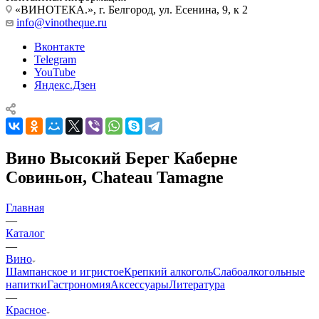
«ВИНОТЕКА.», г. Белгород, ул. Есенина, 9, к 2
info@vinotheque.ru
Вконтакте
Telegram
YouTube
Яндекс.Дзен
Вино Высокий Берег Каберне
Совиньон, Chateau Tamagne
Главная
—
Каталог
—
Вино
Шампанское и игристое
Крепкий алкоголь
Слабоалкогольные
напитки
Гастрономия
Аксессуары
Литература
—
Красное