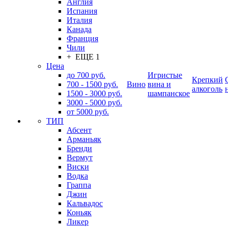
Англия
Испания
Италия
Канада
Франция
Чили
+ ЕЩЕ 1
Цена
до 700 руб.
Игристые
Крепкий
700 - 1500 руб.
Вино
вина и
алкоголь
1500 - 3000 руб.
шампанское
3000 - 5000 руб.
от 5000 руб.
ТИП
Абсент
Арманьяк
Бренди
Вермут
Виски
Водка
Граппа
Джин
Кальвадос
Коньяк
Ликер