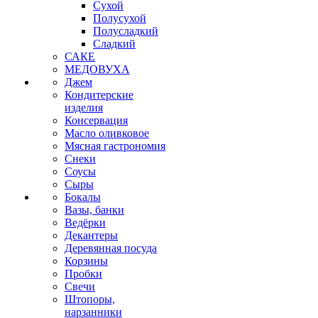
Сухой
Полусухой
Полусладкий
Сладкий
САКЕ
МЕДОВУХА
Джем
Кондитерские
изделия
Консервация
Масло оливковое
Мясная гастрономия
Снеки
Соусы
Сыры
Бокалы
Вазы, банки
Ведёрки
Декантеры
Деревянная посуда
Корзины
Пробки
Свечи
Штопоры,
нарзанники