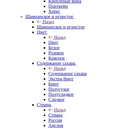
Крепленые вина
Портвейн
Херес
Шампанское и игристое
Назад
Шампанское и игристое
Цвет
Назад
Цвет
Белое
Розовое
Красное
Содержание сахара
Назад
Содержание сахара
Экстра брют
Брют
Полусухое
Полусладкое
Сладкое
Страна
Назад
Страна
Россия
Англия