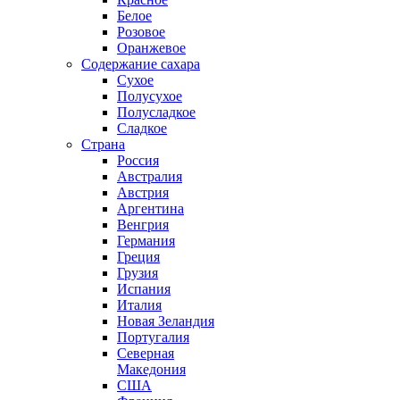
Белое
Розовое
Оранжевое
Содержание сахара
Сухое
Полусухое
Полусладкое
Сладкое
Страна
Россия
Австралия
Австрия
Аргентина
Венгрия
Германия
Греция
Грузия
Испания
Италия
Новая Зеландия
Португалия
Северная
Македония
США