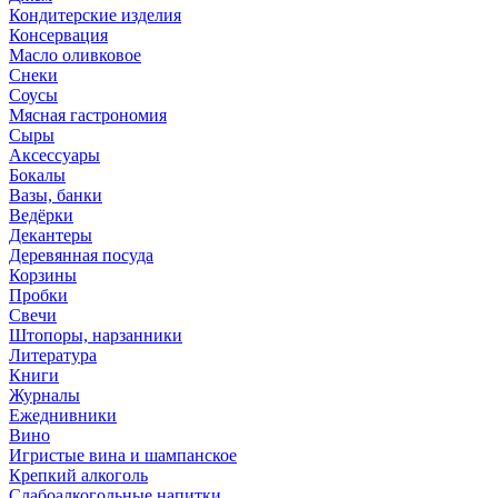
Кондитерские изделия
Консервация
Масло оливковое
Снеки
Соусы
Мясная гастрономия
Сыры
Аксессуары
Бокалы
Вазы, банки
Ведёрки
Декантеры
Деревянная посуда
Корзины
Пробки
Свечи
Штопоры, нарзанники
Литература
Книги
Журналы
Ежеднивники
Вино
Игристые вина и шампанское
Крепкий алкоголь
Слабоалкогольные напитки