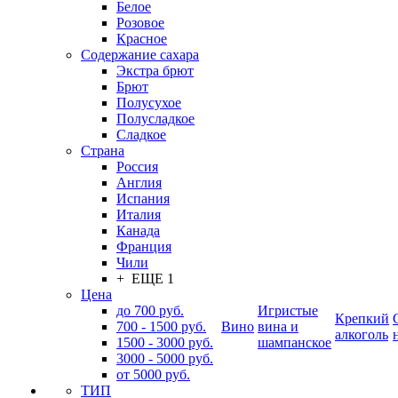
Белое
Розовое
Красное
Содержание сахара
Экстра брют
Брют
Полусухое
Полусладкое
Сладкое
Страна
Россия
Англия
Испания
Италия
Канада
Франция
Чили
+ ЕЩЕ 1
Цена
до 700 руб.
Игристые
Крепкий
700 - 1500 руб.
Вино
вина и
алкоголь
1500 - 3000 руб.
шампанское
3000 - 5000 руб.
от 5000 руб.
ТИП