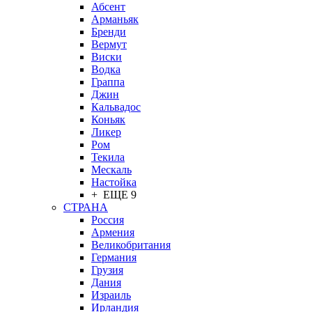
Абсент
Арманьяк
Бренди
Вермут
Виски
Водка
Граппа
Джин
Кальвадос
Коньяк
Ликер
Ром
Текила
Мескаль
Настойка
+ ЕЩЕ 9
СТРАНА
Россия
Армения
Великобритания
Германия
Грузия
Дания
Израиль
Ирландия