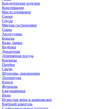
Кондитерские изделия
Консервация
Масло оливковое
Снеки
Соусы
Мясная гастрономия
Сыры
Аксессуары
Бокалы
Вазы, банки
Ведёрки
Декантеры
Деревянная посуда
Корзины
Пробки
Свечи
Штопоры, нарзанники
Литература
Книги
Журналы
Ежеднивники
Вино
Игристые вина и шампанское
Крепкий алкоголь
Слабоалкогольные напитки