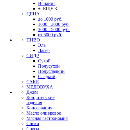
Испания
+ ЕЩЕ 3
ЦЕНА
до 1000 руб.
1000 - 3000 руб.
3000 - 5000 руб.
от 5000 руб.
ПИВО
Эль
Лагер
СИДР
Сухой
Полусухой
Полусладкий
Сладкий
САКЕ
МЕДОВУХА
Джем
Кондитерские
изделия
Консервация
Масло оливковое
Мясная гастрономия
Снеки
Соусы