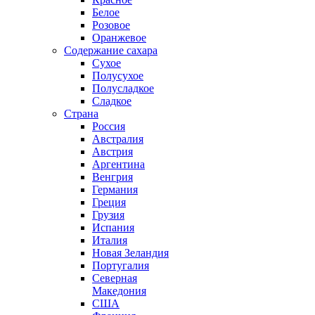
Белое
Розовое
Оранжевое
Содержание сахара
Сухое
Полусухое
Полусладкое
Сладкое
Страна
Россия
Австралия
Австрия
Аргентина
Венгрия
Германия
Греция
Грузия
Испания
Италия
Новая Зеландия
Португалия
Северная
Македония
США