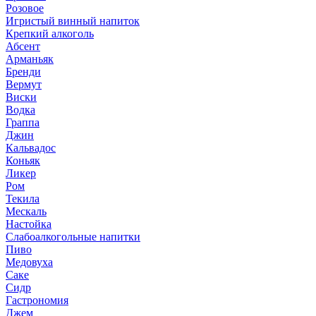
Розовое
Игристый винный напиток
Крепкий алкоголь
Абсент
Арманьяк
Бренди
Вермут
Виски
Водка
Граппа
Джин
Кальвадос
Коньяк
Ликер
Ром
Текила
Мескаль
Настойка
Слабоалкогольные напитки
Пиво
Медовуха
Саке
Сидр
Гастрономия
Джем