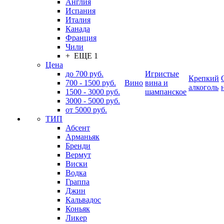
Англия
Испания
Италия
Канада
Франция
Чили
+ ЕЩЕ 1
Цена
до 700 руб.
Игристые
Крепкий
700 - 1500 руб.
Вино
вина и
алкоголь
1500 - 3000 руб.
шампанское
3000 - 5000 руб.
от 5000 руб.
ТИП
Абсент
Арманьяк
Бренди
Вермут
Виски
Водка
Граппа
Джин
Кальвадос
Коньяк
Ликер