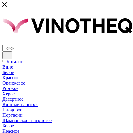
Каталог
Вино
Белое
Красное
Оранжевое
Розовое
Херес
Десертное
Винный напиток
Плодовое
Портвейн
Шампанское и игристое
Белое
Красное