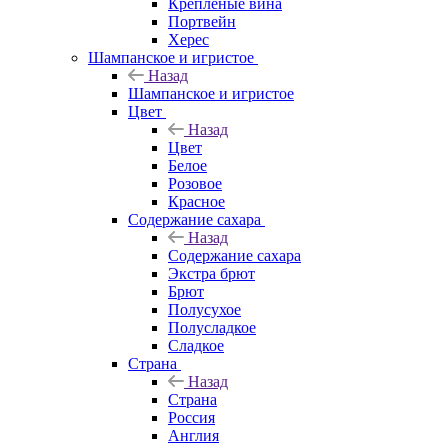
Крепленые вина
Портвейн
Херес
Шампанское и игристое
Назад
Шампанское и игристое
Цвет
Назад
Цвет
Белое
Розовое
Красное
Содержание сахара
Назад
Содержание сахара
Экстра брют
Брют
Полусухое
Полусладкое
Сладкое
Страна
Назад
Страна
Россия
Англия