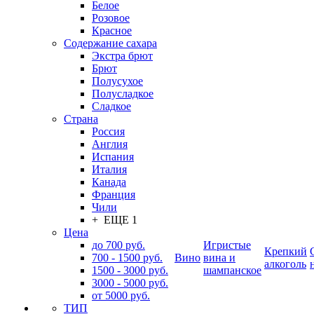
Белое
Розовое
Красное
Содержание сахара
Экстра брют
Брют
Полусухое
Полусладкое
Сладкое
Страна
Россия
Англия
Испания
Италия
Канада
Франция
Чили
+ ЕЩЕ 1
Цена
до 700 руб.
Игристые
Крепкий
700 - 1500 руб.
Вино
вина и
алкоголь
1500 - 3000 руб.
шампанское
3000 - 5000 руб.
от 5000 руб.
ТИП