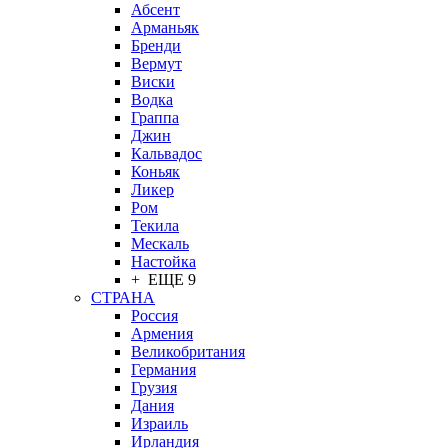
Абсент
Арманьяк
Бренди
Вермут
Виски
Водка
Граппа
Джин
Кальвадос
Коньяк
Ликер
Ром
Текила
Мескаль
Настойка
+ ЕЩЕ 9
СТРАНА
Россия
Армения
Великобритания
Германия
Грузия
Дания
Израиль
Ирландия