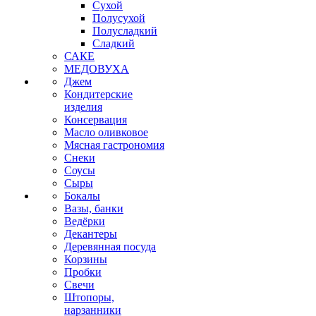
Сухой
Полусухой
Полусладкий
Сладкий
САКЕ
МЕДОВУХА
Джем
Кондитерские
изделия
Консервация
Масло оливковое
Мясная гастрономия
Снеки
Соусы
Сыры
Бокалы
Вазы, банки
Ведёрки
Декантеры
Деревянная посуда
Корзины
Пробки
Свечи
Штопоры,
нарзанники