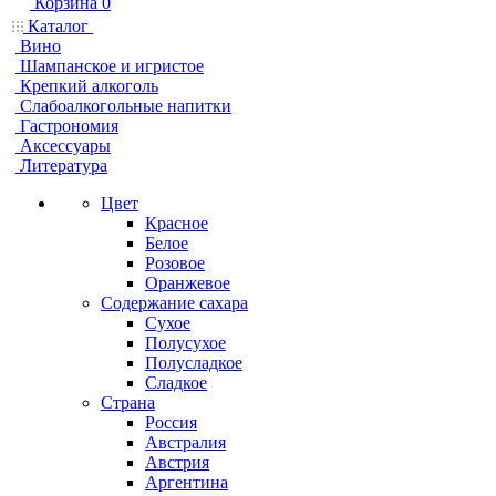
Корзина
0
Каталог
Вино
Шампанское и игристое
Крепкий алкоголь
Слабоалкогольные напитки
Гастрономия
Аксессуары
Литература
Цвет
Красное
Белое
Розовое
Оранжевое
Содержание сахара
Сухое
Полусухое
Полусладкое
Сладкое
Страна
Россия
Австралия
Австрия
Аргентина