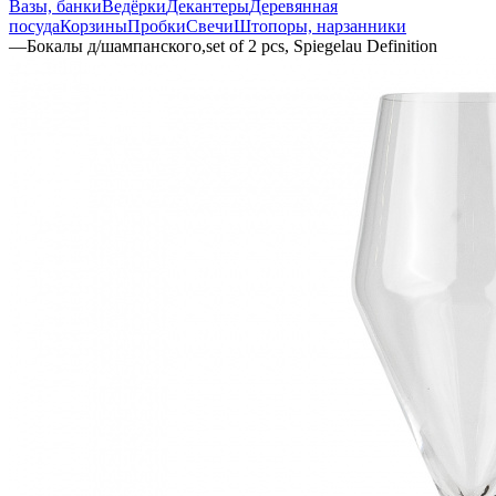
Вазы, банки
Ведёрки
Декантеры
Деревянная
посуда
Корзины
Пробки
Свечи
Штопоры, нарзанники
—
Бокалы д/шампанского,set of 2 pcs, Spiegelau Definition