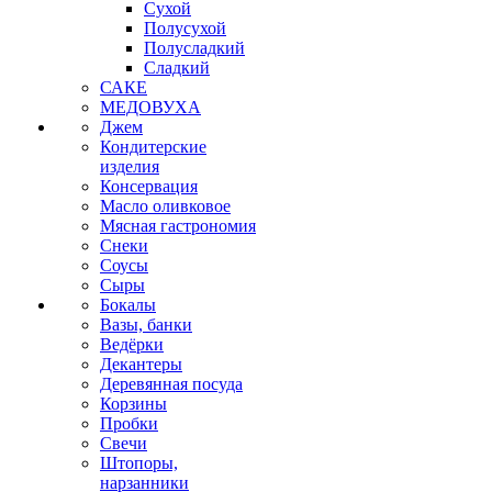
Сухой
Полусухой
Полусладкий
Сладкий
САКЕ
МЕДОВУХА
Джем
Кондитерские
изделия
Консервация
Масло оливковое
Мясная гастрономия
Снеки
Соусы
Сыры
Бокалы
Вазы, банки
Ведёрки
Декантеры
Деревянная посуда
Корзины
Пробки
Свечи
Штопоры,
нарзанники