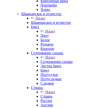
Крепленые вина
Портвейн
Херес
Шампанское и игристое
Назад
Шампанское и игристое
Цвет
Назад
Цвет
Белое
Розовое
Красное
Содержание сахара
Назад
Содержание сахара
Экстра брют
Брют
Полусухое
Полусладкое
Сладкое
Страна
Назад
Страна
Россия
Англия