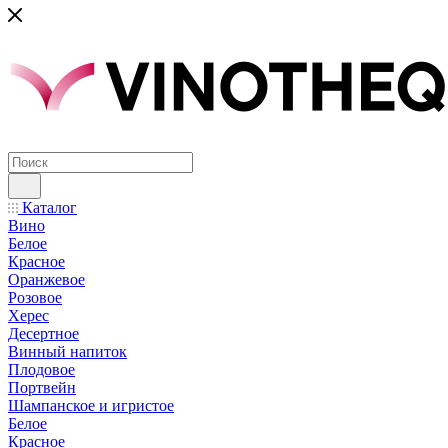
Каталог
Вино
Белое
Красное
Оранжевое
Розовое
Херес
Десертное
Винный напиток
Плодовое
Портвейн
Шампанское и игристое
Белое
Красное