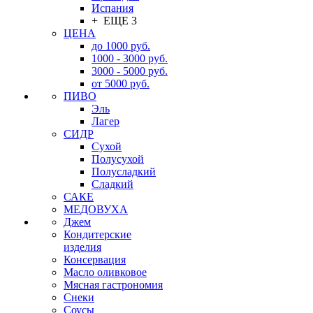
Испания
+ ЕЩЕ 3
ЦЕНА
до 1000 руб.
1000 - 3000 руб.
3000 - 5000 руб.
от 5000 руб.
ПИВО
Эль
Лагер
СИДР
Сухой
Полусухой
Полусладкий
Сладкий
САКЕ
МЕДОВУХА
Джем
Кондитерские
изделия
Консервация
Масло оливковое
Мясная гастрономия
Снеки
Соусы