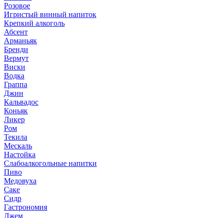
Розовое
Игристый винный напиток
Крепкий алкоголь
Абсент
Арманьяк
Бренди
Вермут
Виски
Водка
Граппа
Джин
Кальвадос
Коньяк
Ликер
Ром
Текила
Мескаль
Настойка
Слабоалкогольные напитки
Пиво
Медовуха
Саке
Сидр
Гастрономия
Джем