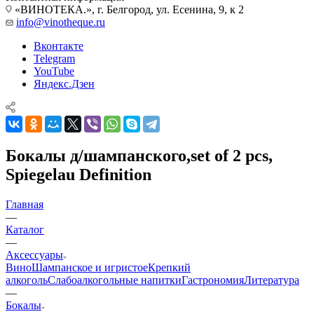
«ВИНОТЕКА.», г. Белгород, ул. Есенина, 9, к 2
info@vinotheque.ru
Вконтакте
Telegram
YouTube
Яндекс.Дзен
Бокалы д/шампанского,set of 2 pcs,
Spiegelau Definition
Главная
—
Каталог
—
Аксессуары
Вино
Шампанское и игристое
Крепкий
алкоголь
Слабоалкогольные напитки
Гастрономия
Литература
—
Бокалы