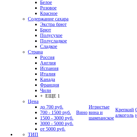
Белое
Розовое
Красное
Содержание сахара
Экстра брют
Брют
Полусухое
Полусладкое
Сладкое
Страна
Россия
Англия
Испания
Италия
Канада
Франция
Чили
+ ЕЩЕ 1
Цена
до 700 руб.
Игристые
Крепкий
700 - 1500 руб.
Вино
вина и
алкоголь
1500 - 3000 руб.
шампанское
3000 - 5000 руб.
от 5000 руб.
ТИП