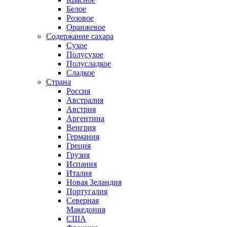
Белое
Розовое
Оранжевое
Содержание сахара
Сухое
Полусухое
Полусладкое
Сладкое
Страна
Россия
Австралия
Австрия
Аргентина
Венгрия
Германия
Греция
Грузия
Испания
Италия
Новая Зеландия
Португалия
Северная
Македония
США