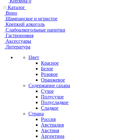
Корзина
0
Каталог
Вино
Шампанское и игристое
Крепкий алкоголь
Слабоалкогольные напитки
Гастрономия
Аксессуары
Литература
Цвет
Красное
Белое
Розовое
Оранжевое
Содержание сахара
Сухое
Полусухое
Полусладкое
Сладкое
Страна
Россия
Австралия
Австрия
Аргентина