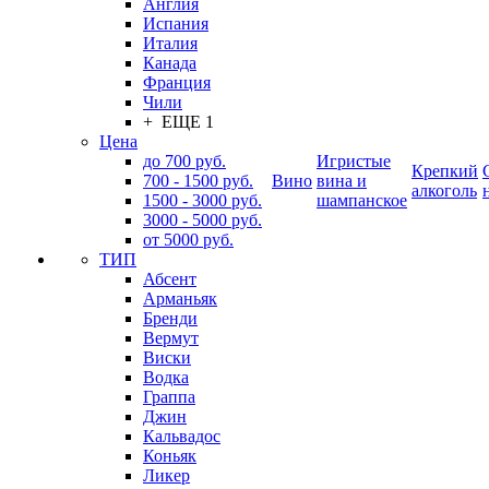
Англия
Испания
Италия
Канада
Франция
Чили
+ ЕЩЕ 1
Цена
до 700 руб.
Игристые
Крепкий
700 - 1500 руб.
Вино
вина и
алкоголь
1500 - 3000 руб.
шампанское
3000 - 5000 руб.
от 5000 руб.
ТИП
Абсент
Арманьяк
Бренди
Вермут
Виски
Водка
Граппа
Джин
Кальвадос
Коньяк
Ликер