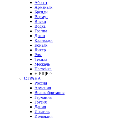
Абсент
Арманьяк
Бренди
Вермут
Виски
Водка
Граппа
Джин
Кальвадос
Коньяк
Ликер
Ром
Текила
Мескаль
Настойка
+ ЕЩЕ 9
СТРАНА
Россия
Армения
Великобритания
Германия
Грузия
Дания
Израиль
Ирландия