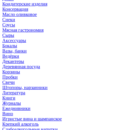
Кондитерские изделия
Консервация
Масло оливковое
Снеки
Соусы
Мясная гастрономия
Сыры
Аксессуары
Бокалы
Вазы, банки
Ведёрки
Декантеры
Деревянная посуда
Корзины
Пробки
Свечи
Штопоры, нарзанники
Литература
Книги
Журналы
Ежеднивники
Вино
Игристые вина и шампанское
Крепкий алкоголь
Слабоалкогольные напитки