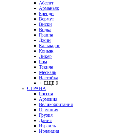
Абсент
Арманьяк
Бренди
Вермут
Виски
Водка
Граппа
Джин
Кальвадос
Коньяк
Ликер
Ром
Текила
Мескаль
Настойка
+ ЕЩЕ 9
СТРАНА
Россия
Армения
Великобритания
Германия
Грузия
Дания
Израиль
Ирландия