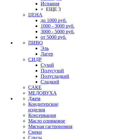
Испания
+ ЕЩЕ 3
ЦЕНА
до 1000 руб.
1000 - 3000 руб.
3000 - 5000 руб.
от 5000 руб.
ПИВО
Эль
Лагер
СИДР
Сухой
Полусухой
Полусладкий
Сладкий
САКЕ
МЕДОВУХА
Джем
Кондитерские
изделия
Консервация
Масло оливковое
Мясная гастрономия
Снеки
Соусы