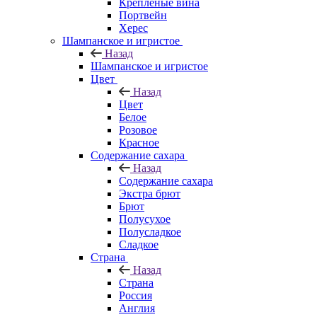
Крепленые вина
Портвейн
Херес
Шампанское и игристое
Назад
Шампанское и игристое
Цвет
Назад
Цвет
Белое
Розовое
Красное
Содержание сахара
Назад
Содержание сахара
Экстра брют
Брют
Полусухое
Полусладкое
Сладкое
Страна
Назад
Страна
Россия
Англия