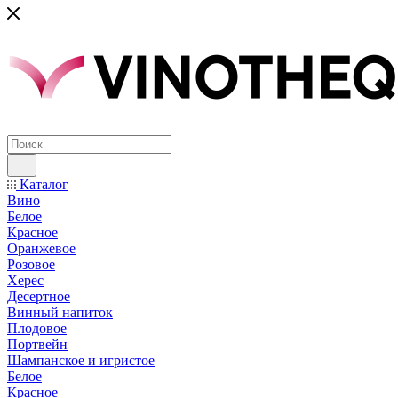
Каталог
Вино
Белое
Красное
Оранжевое
Розовое
Херес
Десертное
Винный напиток
Плодовое
Портвейн
Шампанское и игристое
Белое
Красное