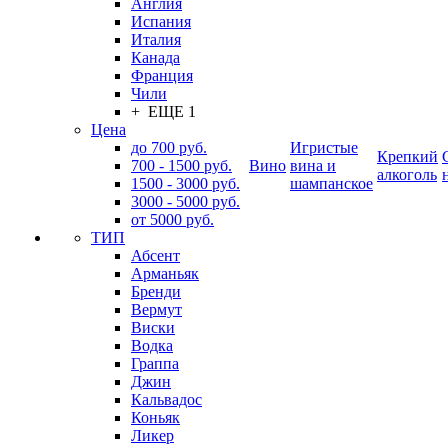
Англия
Испания
Италия
Канада
Франция
Чили
+ ЕЩЕ 1
Цена
до 700 руб.
Игристые
Крепкий
700 - 1500 руб.
Вино
вина и
алкоголь
1500 - 3000 руб.
шампанское
3000 - 5000 руб.
от 5000 руб.
ТИП
Абсент
Арманьяк
Бренди
Вермут
Виски
Водка
Граппа
Джин
Кальвадос
Коньяк
Ликер