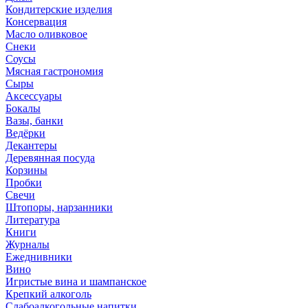
Кондитерские изделия
Консервация
Масло оливковое
Снеки
Соусы
Мясная гастрономия
Сыры
Аксессуары
Бокалы
Вазы, банки
Ведёрки
Декантеры
Деревянная посуда
Корзины
Пробки
Свечи
Штопоры, нарзанники
Литература
Книги
Журналы
Ежеднивники
Вино
Игристые вина и шампанское
Крепкий алкоголь
Слабоалкогольные напитки