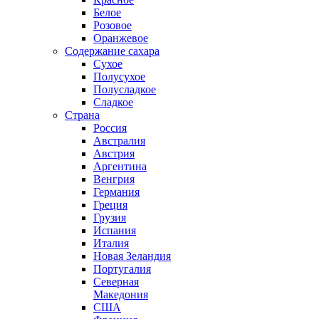
Белое
Розовое
Оранжевое
Содержание сахара
Сухое
Полусухое
Полусладкое
Сладкое
Страна
Россия
Австралия
Австрия
Аргентина
Венгрия
Германия
Греция
Грузия
Испания
Италия
Новая Зеландия
Португалия
Северная
Македония
США