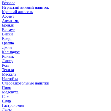
Розовое
Игристый винный напиток
Крепкий алкоголь
Абсент
Арманьяк
Бренди
Вермут
Виски
Водка
Граппа
Джин
Кальвадос
Коньяк
Ликер
Ром
Текила
Мескаль
Настойка
Слабоалкогольные напитки
Пиво
Медовуха
Саке
Сидр
Гастрономия
Джем