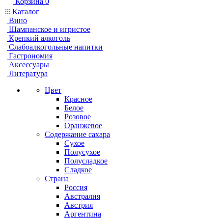
Корзина
0
Каталог
Вино
Шампанское и игристое
Крепкий алкоголь
Слабоалкогольные напитки
Гастрономия
Аксессуары
Литература
Цвет
Красное
Белое
Розовое
Оранжевое
Содержание сахара
Сухое
Полусухое
Полусладкое
Сладкое
Страна
Россия
Австралия
Австрия
Аргентина