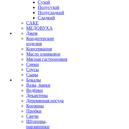
Сухой
Полусухой
Полусладкий
Сладкий
САКЕ
МЕДОВУХА
Джем
Кондитерские
изделия
Консервация
Масло оливковое
Мясная гастрономия
Снеки
Соусы
Сыры
Бокалы
Вазы, банки
Ведёрки
Декантеры
Деревянная посуда
Корзины
Пробки
Свечи
Штопоры,
нарзанники