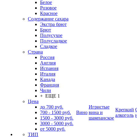
Белое
Розовое
Красное
Содержание сахара
Экстра брют
Брют
Полусухое
Полусладкое
Сладкое
Страна
Россия
Англия
Испания
Италия
Канада
Франция
Чили
+ ЕЩЕ 1
Цена
до 700 руб.
Игристые
Крепкий
700 - 1500 руб.
Вино
вина и
алкоголь
1500 - 3000 руб.
шампанское
3000 - 5000 руб.
от 5000 руб.
ТИП