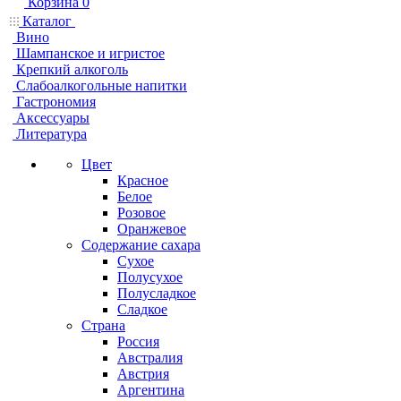
Корзина
0
Каталог
Вино
Шампанское и игристое
Крепкий алкоголь
Слабоалкогольные напитки
Гастрономия
Аксессуары
Литература
Цвет
Красное
Белое
Розовое
Оранжевое
Содержание сахара
Сухое
Полусухое
Полусладкое
Сладкое
Страна
Россия
Австралия
Австрия
Аргентина