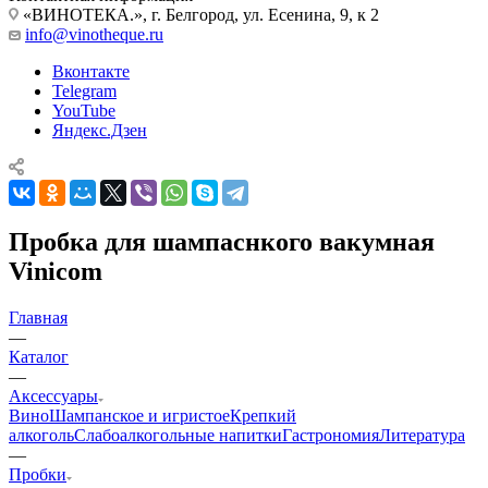
«ВИНОТЕКА.», г. Белгород, ул. Есенина, 9, к 2
info@vinotheque.ru
Вконтакте
Telegram
YouTube
Яндекс.Дзен
Пробка для шампаснкого вакумная
Vinicom
Главная
—
Каталог
—
Аксессуары
Вино
Шампанское и игристое
Крепкий
алкоголь
Слабоалкогольные напитки
Гастрономия
Литература
—
Пробки