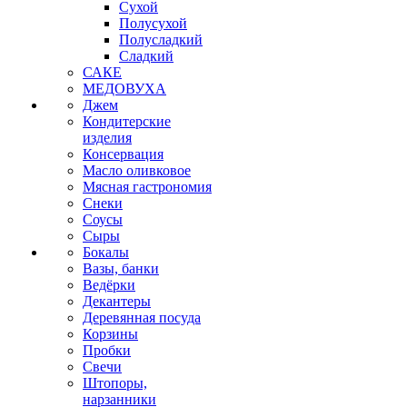
Сухой
Полусухой
Полусладкий
Сладкий
САКЕ
МЕДОВУХА
Джем
Кондитерские
изделия
Консервация
Масло оливковое
Мясная гастрономия
Снеки
Соусы
Сыры
Бокалы
Вазы, банки
Ведёрки
Декантеры
Деревянная посуда
Корзины
Пробки
Свечи
Штопоры,
нарзанники