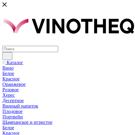
Каталог
Вино
Белое
Красное
Оранжевое
Розовое
Херес
Десертное
Винный напиток
Плодовое
Портвейн
Шампанское и игристое
Белое
Красное