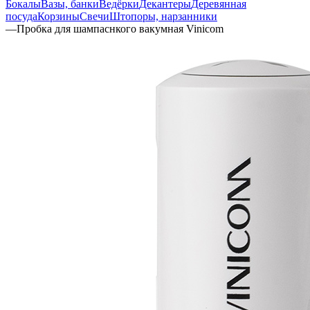
Бокалы
Вазы, банки
Ведёрки
Декантеры
Деревянная
посуда
Корзины
Свечи
Штопоры, нарзанники
—
Пробка для шампаснкого вакумная Vinicom