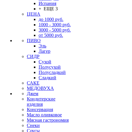
Испания
+ ЕЩЕ 3
ЦЕНА
до 1000 руб.
1000 - 3000 руб.
3000 - 5000 руб.
от 5000 руб.
ПИВО
Эль
Лагер
СИДР
Сухой
Полусухой
Полусладкий
Сладкий
САКЕ
МЕДОВУХА
Джем
Кондитерские
изделия
Консервация
Масло оливковое
Мясная гастрономия
Снеки
Соусы