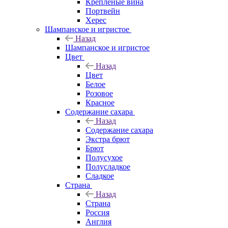
Крепленые вина
Портвейн
Херес
Шампанское и игристое
Назад
Шампанское и игристое
Цвет
Назад
Цвет
Белое
Розовое
Красное
Содержание сахара
Назад
Содержание сахара
Экстра брют
Брют
Полусухое
Полусладкое
Сладкое
Страна
Назад
Страна
Россия
Англия