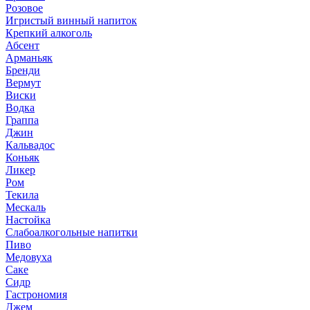
Розовое
Игристый винный напиток
Крепкий алкоголь
Абсент
Арманьяк
Бренди
Вермут
Виски
Водка
Граппа
Джин
Кальвадос
Коньяк
Ликер
Ром
Текила
Мескаль
Настойка
Слабоалкогольные напитки
Пиво
Медовуха
Саке
Сидр
Гастрономия
Джем