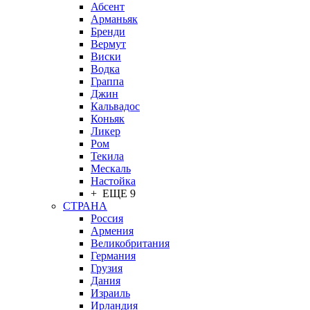
Абсент
Арманьяк
Бренди
Вермут
Виски
Водка
Граппа
Джин
Кальвадос
Коньяк
Ликер
Ром
Текила
Мескаль
Настойка
+ ЕЩЕ 9
СТРАНА
Россия
Армения
Великобритания
Германия
Грузия
Дания
Израиль
Ирландия