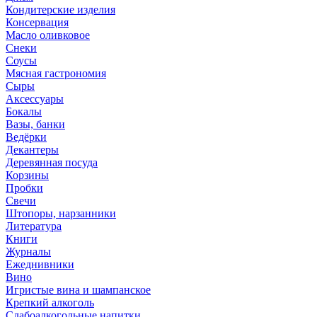
Кондитерские изделия
Консервация
Масло оливковое
Снеки
Соусы
Мясная гастрономия
Сыры
Аксессуары
Бокалы
Вазы, банки
Ведёрки
Декантеры
Деревянная посуда
Корзины
Пробки
Свечи
Штопоры, нарзанники
Литература
Книги
Журналы
Ежеднивники
Вино
Игристые вина и шампанское
Крепкий алкоголь
Слабоалкогольные напитки