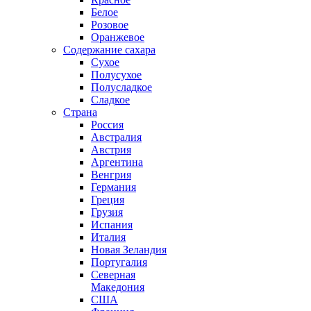
Белое
Розовое
Оранжевое
Содержание сахара
Сухое
Полусухое
Полусладкое
Сладкое
Страна
Россия
Австралия
Австрия
Аргентина
Венгрия
Германия
Греция
Грузия
Испания
Италия
Новая Зеландия
Португалия
Северная
Македония
США