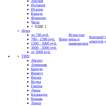
Англия
Испания
Италия
Канада
Франция
Чили
+ ЕЩЕ 1
Цена
до 700 руб.
Игристые
Крепкий
700 - 1500 руб.
Вино
вина и
алкоголь
1500 - 3000 руб.
шампанское
3000 - 5000 руб.
от 5000 руб.
ТИП
Абсент
Арманьяк
Бренди
Вермут
Виски
Водка
Граппа
Джин
Кальвадос
Коньяк
Ликер