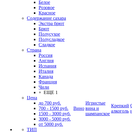
Белое
Розовое
Красное
Содержание сахара
Экстра брют
Брют
Полусухое
Полусладкое
Сладкое
Страна
Россия
Англия
Испания
Италия
Канада
Франция
Чили
+ ЕЩЕ 1
Цена
до 700 руб.
Игристые
Крепкий
700 - 1500 руб.
Вино
вина и
алкоголь
1500 - 3000 руб.
шампанское
3000 - 5000 руб.
от 5000 руб.
ТИП