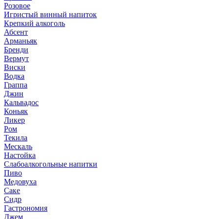
Розовое
Игристый винный напиток
Крепкий алкоголь
Абсент
Арманьяк
Бренди
Вермут
Виски
Водка
Граппа
Джин
Кальвадос
Коньяк
Ликер
Ром
Текила
Мескаль
Настойка
Слабоалкогольные напитки
Пиво
Медовуха
Саке
Сидр
Гастрономия
Джем