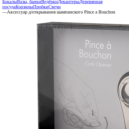
Бокалы
Вазы, банки
Ведёрки
Декантеры
Деревянная
посуда
Корзины
Пробки
Свечи
—
Аксессуар д/открывания шампанского Pince a Bouchon