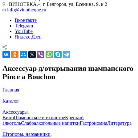
«ВИНОТЕКА.», г. Белгород, ул. Есенина, 9, к 2
info@vinotheque.ru
Вконтакте
Telegram
YouTube
Яндекс.Дзен
Аксессуар д/открывания шампанского
Pince a Bouchon
Главная
—
Каталог
—
Аксессуары
Вино
Шампанское и игристое
Крепкий
алкоголь
Слабоалкогольные напитки
Гастрономия
Литература
—
Штопоры, нарзанники