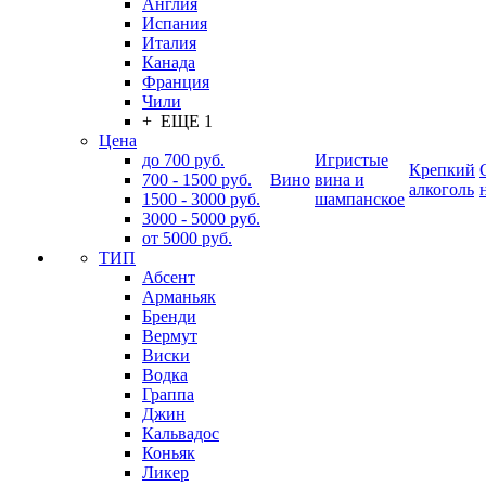
Англия
Испания
Италия
Канада
Франция
Чили
+ ЕЩЕ 1
Цена
до 700 руб.
Игристые
Крепкий
700 - 1500 руб.
Вино
вина и
алкоголь
1500 - 3000 руб.
шампанское
3000 - 5000 руб.
от 5000 руб.
ТИП
Абсент
Арманьяк
Бренди
Вермут
Виски
Водка
Граппа
Джин
Кальвадос
Коньяк
Ликер