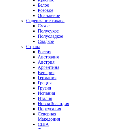
Белое
Розовое
Оранжевое
Содержание сахара
Сухое
Полусухое
Полусладкое
Сладкое
Страна
Россия
Австралия
Австрия
Аргентина
Венгрия
Германия
Греция
Грузия
Испания
Италия
Новая Зеландия
Португалия
Северная
Македония
США