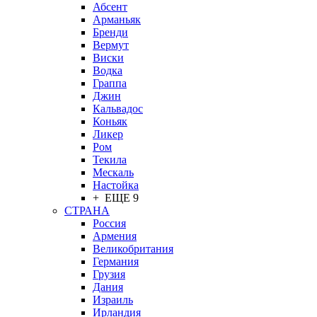
Абсент
Арманьяк
Бренди
Вермут
Виски
Водка
Граппа
Джин
Кальвадос
Коньяк
Ликер
Ром
Текила
Мескаль
Настойка
+ ЕЩЕ 9
СТРАНА
Россия
Армения
Великобритания
Германия
Грузия
Дания
Израиль
Ирландия