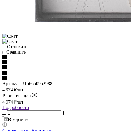
Отложить
Сравнить
Артикул:
3166650952988
4 974
₽
/шт
Варианты цен
4 974
₽
/шт
Подробности
В корзину
Самовывоз из Винотеки