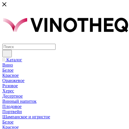
Каталог
Вино
Белое
Красное
Оранжевое
Розовое
Херес
Десертное
Винный напиток
Плодовое
Портвейн
Шампанское и игристое
Белое
Красное