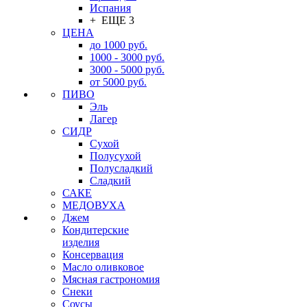
Испания
+ ЕЩЕ 3
ЦЕНА
до 1000 руб.
1000 - 3000 руб.
3000 - 5000 руб.
от 5000 руб.
ПИВО
Эль
Лагер
СИДР
Сухой
Полусухой
Полусладкий
Сладкий
САКЕ
МЕДОВУХА
Джем
Кондитерские
изделия
Консервация
Масло оливковое
Мясная гастрономия
Снеки
Соусы