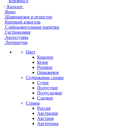
Корзина
0
Каталог
Вино
Шампанское и игристое
Крепкий алкоголь
Слабоалкогольные напитки
Гастрономия
Аксессуары
Литература
Цвет
Красное
Белое
Розовое
Оранжевое
Содержание сахара
Сухое
Полусухое
Полусладкое
Сладкое
Страна
Россия
Австралия
Австрия
Аргентина