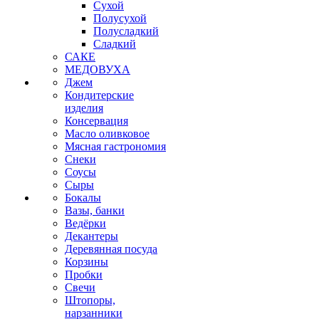
Сухой
Полусухой
Полусладкий
Сладкий
САКЕ
МЕДОВУХА
Джем
Кондитерские
изделия
Консервация
Масло оливковое
Мясная гастрономия
Снеки
Соусы
Сыры
Бокалы
Вазы, банки
Ведёрки
Декантеры
Деревянная посуда
Корзины
Пробки
Свечи
Штопоры,
нарзанники