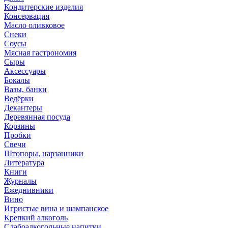
Кондитерские изделия
Консервация
Масло оливковое
Снеки
Соусы
Мясная гастрономия
Сыры
Аксессуары
Бокалы
Вазы, банки
Ведёрки
Декантеры
Деревянная посуда
Корзины
Пробки
Свечи
Штопоры, нарзанники
Литература
Книги
Журналы
Ежеднивники
Вино
Игристые вина и шампанское
Крепкий алкоголь
Слабоалкогольные напитки