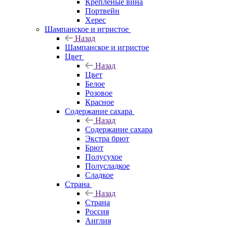
Крепленые вина
Портвейн
Херес
Шампанское и игристое
Назад
Шампанское и игристое
Цвет
Назад
Цвет
Белое
Розовое
Красное
Содержание сахара
Назад
Содержание сахара
Экстра брют
Брют
Полусухое
Полусладкое
Сладкое
Страна
Назад
Страна
Россия
Англия