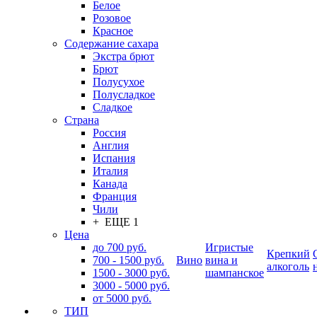
Белое
Розовое
Красное
Содержание сахара
Экстра брют
Брют
Полусухое
Полусладкое
Сладкое
Страна
Россия
Англия
Испания
Италия
Канада
Франция
Чили
+ ЕЩЕ 1
Цена
до 700 руб.
Игристые
Крепкий
700 - 1500 руб.
Вино
вина и
алкоголь
1500 - 3000 руб.
шампанское
3000 - 5000 руб.
от 5000 руб.
ТИП