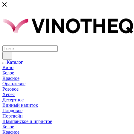
Каталог
Вино
Белое
Красное
Оранжевое
Розовое
Херес
Десертное
Винный напиток
Плодовое
Портвейн
Шампанское и игристое
Белое
Красное