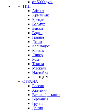
от 5000 руб.
ТИП
Абсент
Арманьяк
Бренди
Вермут
Виски
Водка
Граппа
Джин
Кальвадос
Коньяк
Ликер
Ром
Текила
Мескаль
Настойка
+ ЕЩЕ 9
СТРАНА
Россия
Армения
Великобритания
Германия
Грузия
Дания