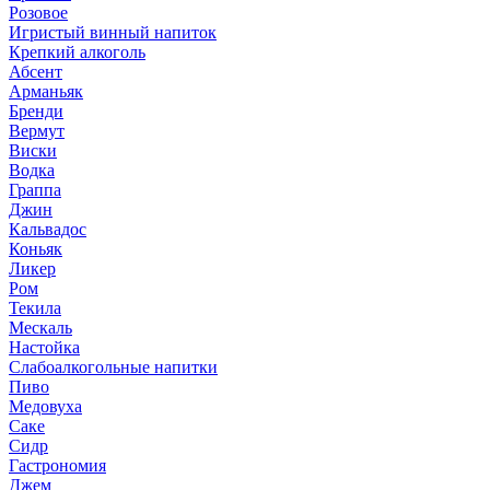
Розовое
Игристый винный напиток
Крепкий алкоголь
Абсент
Арманьяк
Бренди
Вермут
Виски
Водка
Граппа
Джин
Кальвадос
Коньяк
Ликер
Ром
Текила
Мескаль
Настойка
Слабоалкогольные напитки
Пиво
Медовуха
Саке
Сидр
Гастрономия
Джем