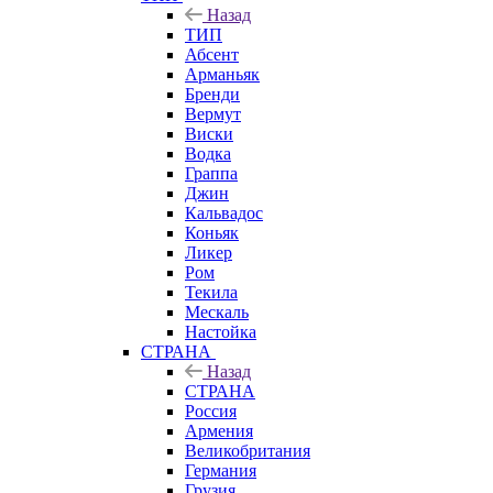
Назад
ТИП
Абсент
Арманьяк
Бренди
Вермут
Виски
Водка
Граппа
Джин
Кальвадос
Коньяк
Ликер
Ром
Текила
Мескаль
Настойка
СТРАНА
Назад
СТРАНА
Россия
Армения
Великобритания
Германия
Грузия