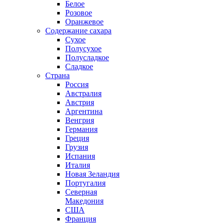
Белое
Розовое
Оранжевое
Содержание сахара
Сухое
Полусухое
Полусладкое
Сладкое
Страна
Россия
Австралия
Австрия
Аргентина
Венгрия
Германия
Греция
Грузия
Испания
Италия
Новая Зеландия
Португалия
Северная
Македония
США
Франция