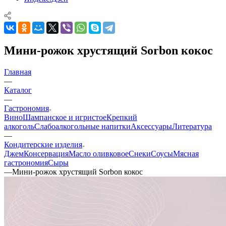
Мини-рожок хрустящий Sorbon кокос
Главная
—
Каталог
—
Гастрономия
Вино
Шампанское и игристое
Крепкий
алкоголь
Слабоалкогольные напитки
Аксессуары
Литература
—
Кондитерские изделия
Джем
Консервация
Масло оливковое
Снеки
Соусы
Мясная
гастрономия
Сыры
—
Мини-рожок хрустящий Sorbon кокос