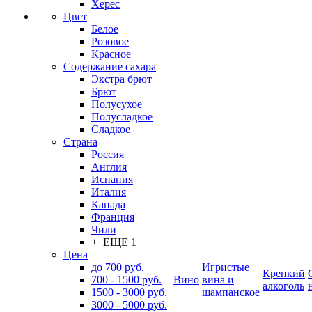
Херес
Цвет
Белое
Розовое
Красное
Содержание сахара
Экстра брют
Брют
Полусухое
Полусладкое
Сладкое
Страна
Россия
Англия
Испания
Италия
Канада
Франция
Чили
+ ЕЩЕ 1
Цена
до 700 руб.
Игристые
Крепкий
700 - 1500 руб.
Вино
вина и
алкоголь
1500 - 3000 руб.
шампанское
3000 - 5000 руб.