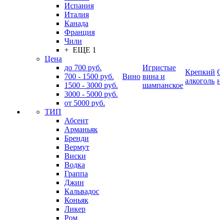
Испания
Италия
Канада
Франция
Чили
+ ЕЩЕ 1
Цена
до 700 руб.
Игристые
Крепкий
700 - 1500 руб.
Вино
вина и
алкоголь
1500 - 3000 руб.
шампанское
3000 - 5000 руб.
от 5000 руб.
ТИП
Абсент
Арманьяк
Бренди
Вермут
Виски
Водка
Граппа
Джин
Кальвадос
Коньяк
Ликер
Ром