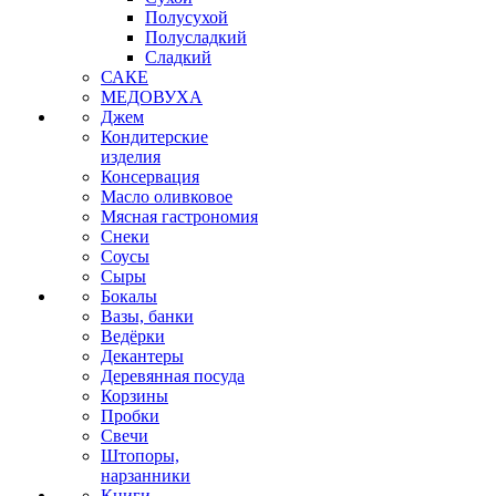
Полусухой
Полусладкий
Сладкий
САКЕ
МЕДОВУХА
Джем
Кондитерские
изделия
Консервация
Масло оливковое
Мясная гастрономия
Снеки
Соусы
Сыры
Бокалы
Вазы, банки
Ведёрки
Декантеры
Деревянная посуда
Корзины
Пробки
Свечи
Штопоры,
нарзанники
Книги