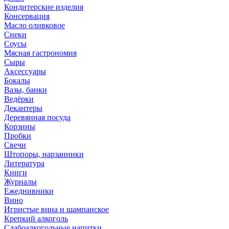
Кондитерские изделия
Консервация
Масло оливковое
Снеки
Соусы
Мясная гастрономия
Сыры
Аксессуары
Бокалы
Вазы, банки
Ведёрки
Декантеры
Деревянная посуда
Корзины
Пробки
Свечи
Штопоры, нарзанники
Литература
Книги
Журналы
Ежеднивники
Вино
Игристые вина и шампанское
Крепкий алкоголь
Слабоалкогольные напитки