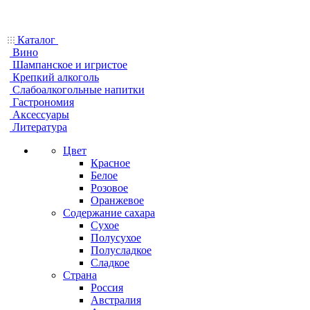
Каталог
Вино
Шампанское и игристое
Крепкий алкоголь
Слабоалкогольные напитки
Гастрономия
Аксессуары
Литература
Цвет
Красное
Белое
Розовое
Оранжевое
Содержание сахара
Сухое
Полусухое
Полусладкое
Сладкое
Страна
Россия
Австралия