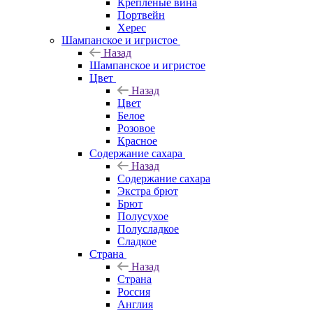
Крепленые вина
Портвейн
Херес
Шампанское и игристое
Назад
Шампанское и игристое
Цвет
Назад
Цвет
Белое
Розовое
Красное
Содержание сахара
Назад
Содержание сахара
Экстра брют
Брют
Полусухое
Полусладкое
Сладкое
Страна
Назад
Страна
Россия
Англия