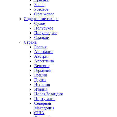
Белое
Розовое
Оранжевое
Содержание сахара
Сухое
Полусухое
Полусладкое
Сладкое
Страна
Россия
Австралия
Австрия
Аргентина
Венгрия
Германия
Греция
Грузия
Испания
Италия
Новая Зеландия
Португалия
Северная
Македония
США