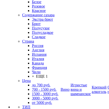
Белое
Розовое
Красное
Содержание сахара
Экстра брют
Брют
Полусухое
Полусладкое
Сладкое
Страна
Россия
Англия
Испания
Италия
Канада
Франция
Чили
+ ЕЩЕ 1
Цена
до 700 руб.
Игристые
Крепкий
700 - 1500 руб.
Вино
вина и
алкоголь
1500 - 3000 руб.
шампанское
3000 - 5000 руб.
от 5000 руб.
ТИП