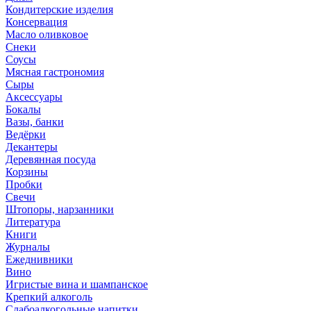
Кондитерские изделия
Консервация
Масло оливковое
Снеки
Соусы
Мясная гастрономия
Сыры
Аксессуары
Бокалы
Вазы, банки
Ведёрки
Декантеры
Деревянная посуда
Корзины
Пробки
Свечи
Штопоры, нарзанники
Литература
Книги
Журналы
Ежеднивники
Вино
Игристые вина и шампанское
Крепкий алкоголь
Слабоалкогольные напитки