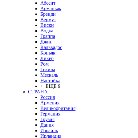
Абсент
Арманьяк
Бренди
Вермут
Виски
Водка
Граппа
Джин
Кальвадос
Коньяк
Ликер
Ром
Текила
Мескаль
Настойка
+ ЕЩЕ 9
СТРАНА
Россия
Армения
Великобритания
Германия
Грузия
Дания
Израиль
Ирландия