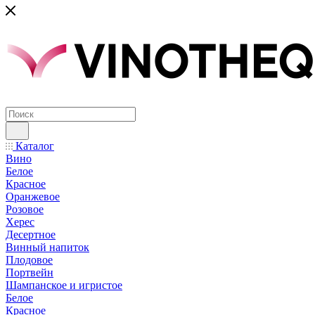
Каталог
Вино
Белое
Красное
Оранжевое
Розовое
Херес
Десертное
Винный напиток
Плодовое
Портвейн
Шампанское и игристое
Белое
Красное