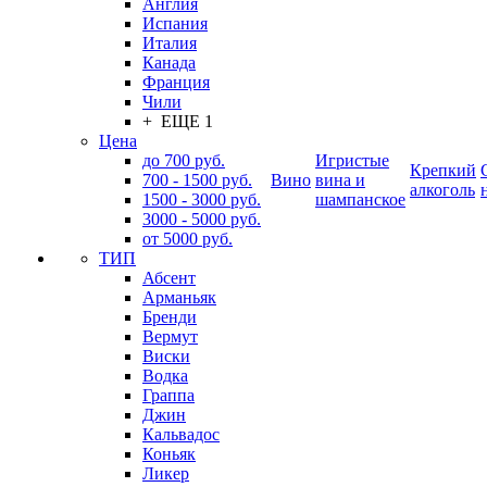
Англия
Испания
Италия
Канада
Франция
Чили
+ ЕЩЕ 1
Цена
до 700 руб.
Игристые
Крепкий
700 - 1500 руб.
Вино
вина и
алкоголь
1500 - 3000 руб.
шампанское
3000 - 5000 руб.
от 5000 руб.
ТИП
Абсент
Арманьяк
Бренди
Вермут
Виски
Водка
Граппа
Джин
Кальвадос
Коньяк
Ликер