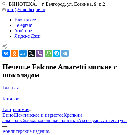
«ВИНОТЕКА.», г. Белгород, ул. Есенина, 9, к 2
info@vinotheque.ru
Вконтакте
Telegram
YouTube
Яндекс.Дзен
Печенье Falcone Amaretti мягкие с
шоколадом
Главная
—
Каталог
—
Гастрономия
Вино
Шампанское и игристое
Крепкий
алкоголь
Слабоалкогольные напитки
Аксессуары
Литература
—
Кондитерские изделия