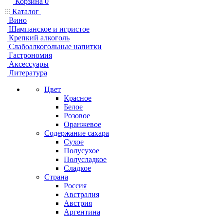
Корзина
0
Каталог
Вино
Шампанское и игристое
Крепкий алкоголь
Слабоалкогольные напитки
Гастрономия
Аксессуары
Литература
Цвет
Красное
Белое
Розовое
Оранжевое
Содержание сахара
Сухое
Полусухое
Полусладкое
Сладкое
Страна
Россия
Австралия
Австрия
Аргентина