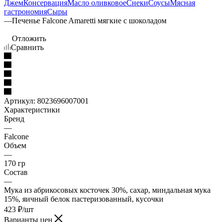
Джем
Консервация
Масло оливковое
Снеки
Соусы
Мясная
гастрономия
Сыры
—
Печенье Falcone Amaretti мягкие с шоколадом
Отложить
Сравнить
Артикул:
8023696007001
Характеристики
Бренд
—
Falcone
Объем
—
170 гр
Состав
—
Мука из абрикосовых косточек 30%, сахар, миндальная мука
15%, яичный белок пастеризованный, кусочки
423
₽
/шт
Варианты цен