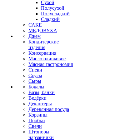
Сухой
Полусухой
Полусладкий
Сладкий
САКЕ
МЕДОВУХА
Джем
Кондитерские
изделия
Консервация
Масло оливковое
Мясная гастрономия
Снеки
Соусы
Сыры
Бокалы
Вазы, банки
Ведёрки
Декантеры
Деревянная посуда
Корзины
Пробки
Свечи
Штопоры,
нарзанники