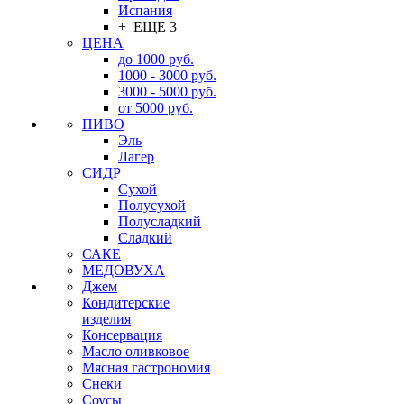
Испания
+ ЕЩЕ 3
ЦЕНА
до 1000 руб.
1000 - 3000 руб.
3000 - 5000 руб.
от 5000 руб.
ПИВО
Эль
Лагер
СИДР
Сухой
Полусухой
Полусладкий
Сладкий
САКЕ
МЕДОВУХА
Джем
Кондитерские
изделия
Консервация
Масло оливковое
Мясная гастрономия
Снеки
Соусы