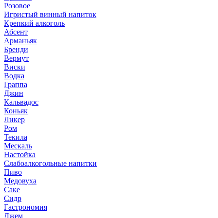
Розовое
Игристый винный напиток
Крепкий алкоголь
Абсент
Арманьяк
Бренди
Вермут
Виски
Водка
Граппа
Джин
Кальвадос
Коньяк
Ликер
Ром
Текила
Мескаль
Настойка
Слабоалкогольные напитки
Пиво
Медовуха
Саке
Сидр
Гастрономия
Джем