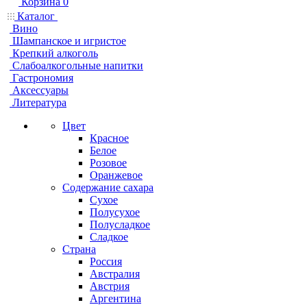
Корзина
0
Каталог
Вино
Шампанское и игристое
Крепкий алкоголь
Слабоалкогольные напитки
Гастрономия
Аксессуары
Литература
Цвет
Красное
Белое
Розовое
Оранжевое
Содержание сахара
Сухое
Полусухое
Полусладкое
Сладкое
Страна
Россия
Австралия
Австрия
Аргентина