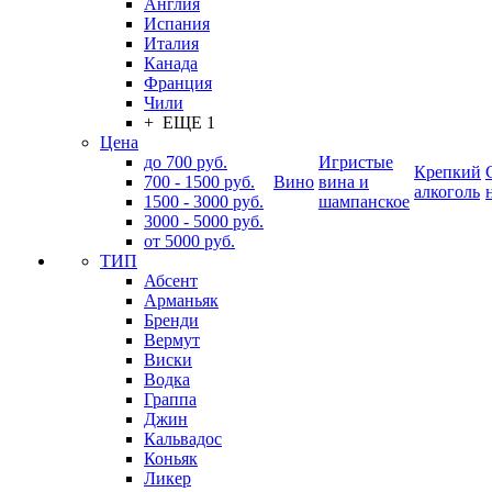
Англия
Испания
Италия
Канада
Франция
Чили
+ ЕЩЕ 1
Цена
до 700 руб.
Игристые
Крепкий
700 - 1500 руб.
Вино
вина и
алкоголь
1500 - 3000 руб.
шампанское
3000 - 5000 руб.
от 5000 руб.
ТИП
Абсент
Арманьяк
Бренди
Вермут
Виски
Водка
Граппа
Джин
Кальвадос
Коньяк
Ликер