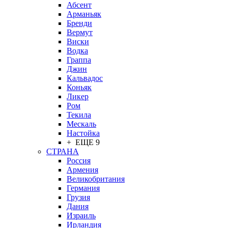
Абсент
Арманьяк
Бренди
Вермут
Виски
Водка
Граппа
Джин
Кальвадос
Коньяк
Ликер
Ром
Текила
Мескаль
Настойка
+ ЕЩЕ 9
СТРАНА
Россия
Армения
Великобритания
Германия
Грузия
Дания
Израиль
Ирландия