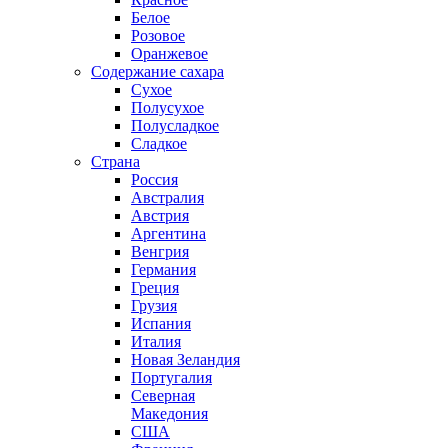
Белое
Розовое
Оранжевое
Содержание сахара
Сухое
Полусухое
Полусладкое
Сладкое
Страна
Россия
Австралия
Австрия
Аргентина
Венгрия
Германия
Греция
Грузия
Испания
Италия
Новая Зеландия
Португалия
Северная
Македония
США