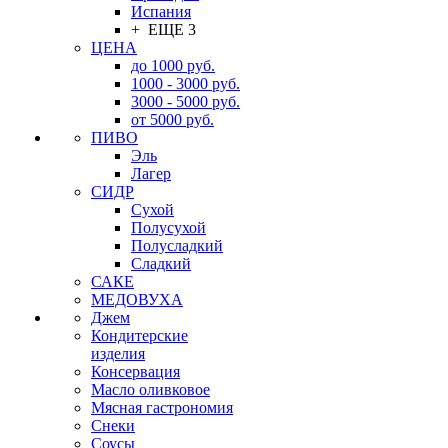
Испания
+ ЕЩЕ 3
ЦЕНА
до 1000 руб.
1000 - 3000 руб.
3000 - 5000 руб.
от 5000 руб.
ПИВО
Эль
Лагер
СИДР
Сухой
Полусухой
Полусладкий
Сладкий
САКЕ
МЕДОВУХА
Джем
Кондитерские
изделия
Консервация
Масло оливковое
Мясная гастрономия
Снеки
Соусы