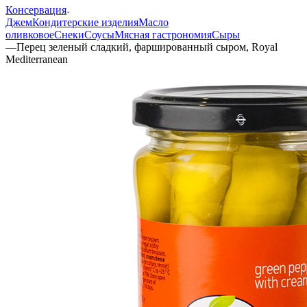
Консервация
Джем
Кондитерские изделия
Масло
оливковое
Снеки
Соусы
Мясная гастрономия
Сыры
—
Перец зеленый сладкий, фаршированный сыром, Royal
Mediterranean