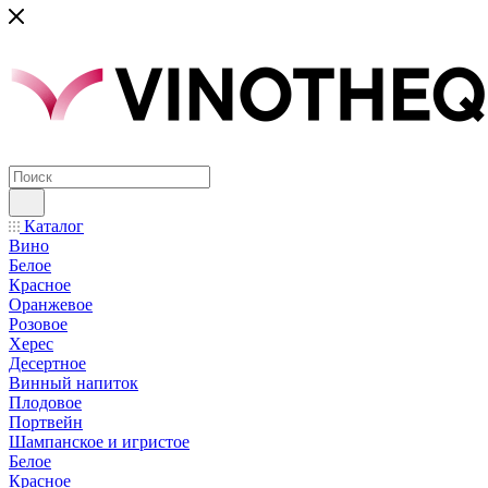
Каталог
Вино
Белое
Красное
Оранжевое
Розовое
Херес
Десертное
Винный напиток
Плодовое
Портвейн
Шампанское и игристое
Белое
Красное