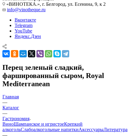
«ВИНОТЕКА.», г. Белгород, ул. Есенина, 9, к 2
info@vinotheque.ru
Вконтакте
Telegram
YouTube
Яндекс.Дзен
Перец зеленый сладкий,
фаршированный сыром, Royal
Mediterranean
Главная
—
Каталог
—
Гастрономия
Вино
Шампанское и игристое
Крепкий
алкоголь
Слабоалкогольные напитки
Аксессуары
Литература
—