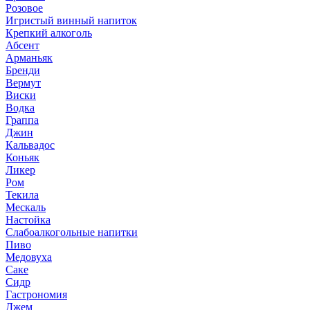
Розовое
Игристый винный напиток
Крепкий алкоголь
Абсент
Арманьяк
Бренди
Вермут
Виски
Водка
Граппа
Джин
Кальвадос
Коньяк
Ликер
Ром
Текила
Мескаль
Настойка
Слабоалкогольные напитки
Пиво
Медовуха
Саке
Сидр
Гастрономия
Джем