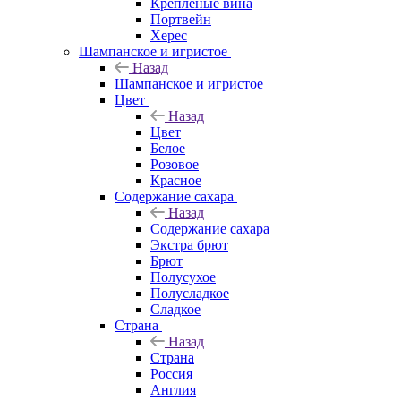
Крепленые вина
Портвейн
Херес
Шампанское и игристое
Назад
Шампанское и игристое
Цвет
Назад
Цвет
Белое
Розовое
Красное
Содержание сахара
Назад
Содержание сахара
Экстра брют
Брют
Полусухое
Полусладкое
Сладкое
Страна
Назад
Страна
Россия
Англия