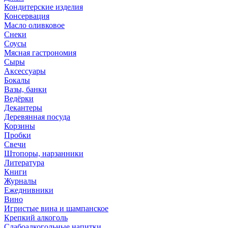
Кондитерские изделия
Консервация
Масло оливковое
Снеки
Соусы
Мясная гастрономия
Сыры
Аксессуары
Бокалы
Вазы, банки
Ведёрки
Декантеры
Деревянная посуда
Корзины
Пробки
Свечи
Штопоры, нарзанники
Литература
Книги
Журналы
Ежеднивники
Вино
Игристые вина и шампанское
Крепкий алкоголь
Слабоалкогольные напитки