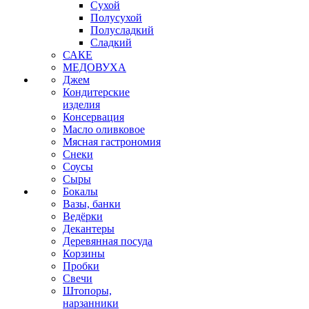
Сухой
Полусухой
Полусладкий
Сладкий
САКЕ
МЕДОВУХА
Джем
Кондитерские
изделия
Консервация
Масло оливковое
Мясная гастрономия
Снеки
Соусы
Сыры
Бокалы
Вазы, банки
Ведёрки
Декантеры
Деревянная посуда
Корзины
Пробки
Свечи
Штопоры,
нарзанники