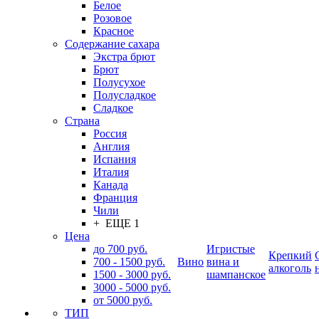
Белое
Розовое
Красное
Содержание сахара
Экстра брют
Брют
Полусухое
Полусладкое
Сладкое
Страна
Россия
Англия
Испания
Италия
Канада
Франция
Чили
+ ЕЩЕ 1
Цена
до 700 руб.
Игристые
Крепкий
700 - 1500 руб.
Вино
вина и
алкоголь
1500 - 3000 руб.
шампанское
3000 - 5000 руб.
от 5000 руб.
ТИП