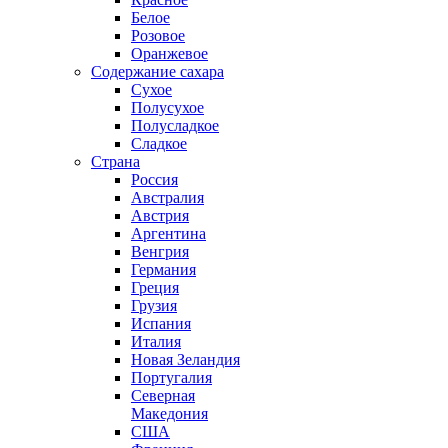
Белое
Розовое
Оранжевое
Содержание сахара
Сухое
Полусухое
Полусладкое
Сладкое
Страна
Россия
Австралия
Австрия
Аргентина
Венгрия
Германия
Греция
Грузия
Испания
Италия
Новая Зеландия
Португалия
Северная
Македония
США