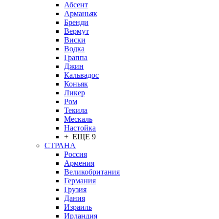
Абсент
Арманьяк
Бренди
Вермут
Виски
Водка
Граппа
Джин
Кальвадос
Коньяк
Ликер
Ром
Текила
Мескаль
Настойка
+ ЕЩЕ 9
СТРАНА
Россия
Армения
Великобритания
Германия
Грузия
Дания
Израиль
Ирландия