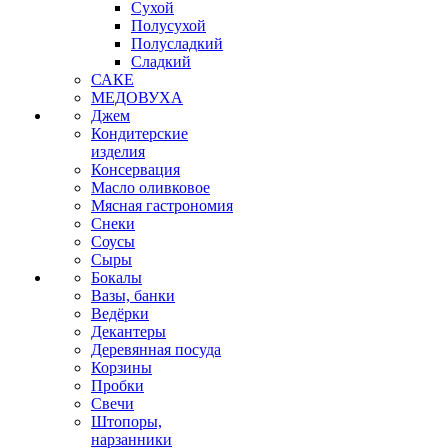
Сухой
Полусухой
Полусладкий
Сладкий
САКЕ
МЕДОВУХА
Джем
Кондитерские
изделия
Консервация
Масло оливковое
Мясная гастрономия
Снеки
Соусы
Сыры
Бокалы
Вазы, банки
Ведёрки
Декантеры
Деревянная посуда
Корзины
Пробки
Свечи
Штопоры,
нарзанники