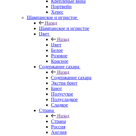
Крепленые вина
Портвейн
Херес
Шампанское и игристое
Назад
Шампанское и игристое
Цвет
Назад
Цвет
Белое
Розовое
Красное
Содержание сахара
Назад
Содержание сахара
Экстра брют
Брют
Полусухое
Полусладкое
Сладкое
Страна
Назад
Страна
Россия
Англия