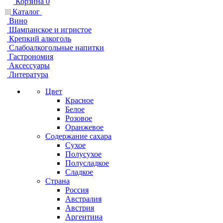
Корзина
0
Каталог
Вино
Шампанское и игристое
Крепкий алкоголь
Слабоалкогольные напитки
Гастрономия
Аксессуары
Литература
Цвет
Красное
Белое
Розовое
Оранжевое
Содержание сахара
Сухое
Полусухое
Полусладкое
Сладкое
Страна
Россия
Австралия
Австрия
Аргентина