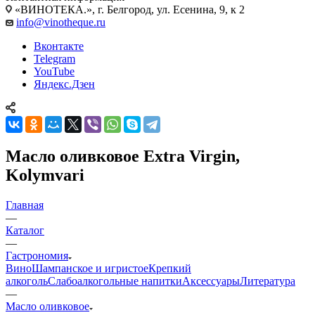
«ВИНОТЕКА.», г. Белгород, ул. Есенина, 9, к 2
info@vinotheque.ru
Вконтакте
Telegram
YouTube
Яндекс.Дзен
Масло оливковое Extra Virgin,
Kolymvari
Главная
—
Каталог
—
Гастрономия
Вино
Шампанское и игристое
Крепкий
алкоголь
Слабоалкогольные напитки
Аксессуары
Литература
—
Масло оливковое