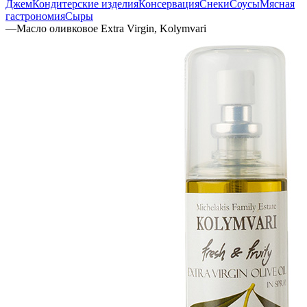
Джем
Кондитерские изделия
Консервация
Снеки
Соусы
Мясная
гастрономия
Сыры
—
Масло оливковое Extra Virgin, Kolymvari