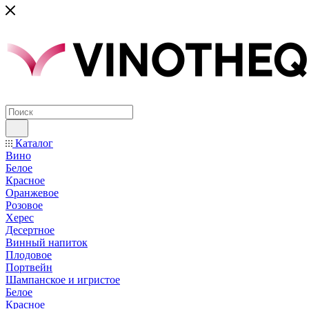
Каталог
Вино
Белое
Красное
Оранжевое
Розовое
Херес
Десертное
Винный напиток
Плодовое
Портвейн
Шампанское и игристое
Белое
Красное