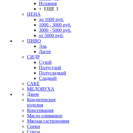
Испания
+ ЕЩЕ 3
ЦЕНА
до 1000 руб.
1000 - 3000 руб.
3000 - 5000 руб.
от 5000 руб.
ПИВО
Эль
Лагер
СИДР
Сухой
Полусухой
Полусладкий
Сладкий
САКЕ
МЕДОВУХА
Джем
Кондитерские
изделия
Консервация
Масло оливковое
Мясная гастрономия
Снеки
Соусы