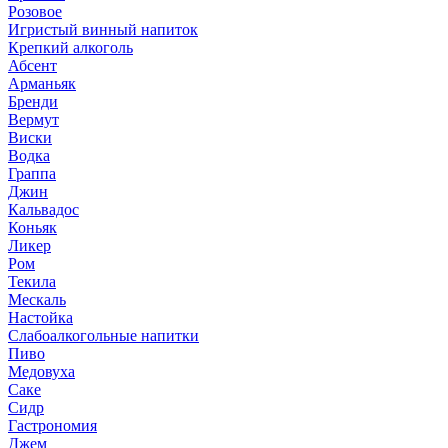
Розовое
Игристый винный напиток
Крепкий алкоголь
Абсент
Арманьяк
Бренди
Вермут
Виски
Водка
Граппа
Джин
Кальвадос
Коньяк
Ликер
Ром
Текила
Мескаль
Настойка
Слабоалкогольные напитки
Пиво
Медовуха
Саке
Сидр
Гастрономия
Джем