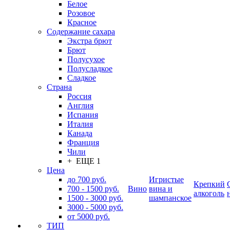
Белое
Розовое
Красное
Содержание сахара
Экстра брют
Брют
Полусухое
Полусладкое
Сладкое
Страна
Россия
Англия
Испания
Италия
Канада
Франция
Чили
+ ЕЩЕ 1
Цена
до 700 руб.
Игристые
Крепкий
700 - 1500 руб.
Вино
вина и
алкоголь
1500 - 3000 руб.
шампанское
3000 - 5000 руб.
от 5000 руб.
ТИП