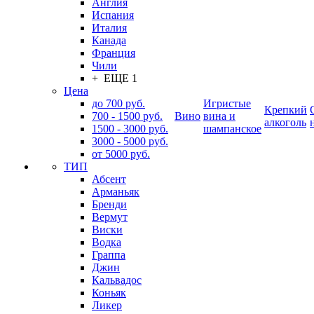
Англия
Испания
Италия
Канада
Франция
Чили
+ ЕЩЕ 1
Цена
до 700 руб.
Игристые
Крепкий
700 - 1500 руб.
Вино
вина и
алкоголь
1500 - 3000 руб.
шампанское
3000 - 5000 руб.
от 5000 руб.
ТИП
Абсент
Арманьяк
Бренди
Вермут
Виски
Водка
Граппа
Джин
Кальвадос
Коньяк
Ликер