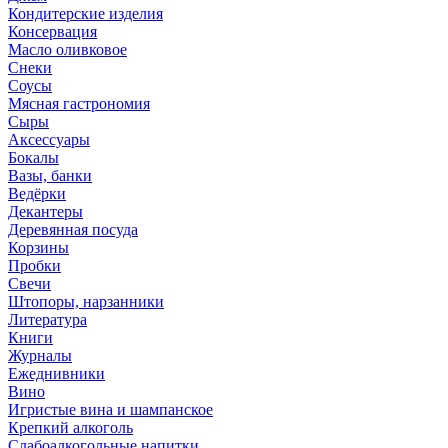
Кондитерские изделия
Консервация
Масло оливковое
Снеки
Соусы
Мясная гастрономия
Сыры
Аксессуары
Бокалы
Вазы, банки
Ведёрки
Декантеры
Деревянная посуда
Корзины
Пробки
Свечи
Штопоры, нарзанники
Литература
Книги
Журналы
Ежеднивники
Вино
Игристые вина и шампанское
Крепкий алкоголь
Слабоалкогольные напитки