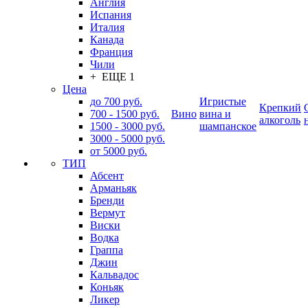
Англия
Испания
Италия
Канада
Франция
Чили
+ ЕЩЕ 1
Цена
до 700 руб.
Игристые
Крепкий
700 - 1500 руб.
Вино
вина и
алкоголь
1500 - 3000 руб.
шампанское
3000 - 5000 руб.
от 5000 руб.
ТИП
Абсент
Арманьяк
Бренди
Вермут
Виски
Водка
Граппа
Джин
Кальвадос
Коньяк
Ликер