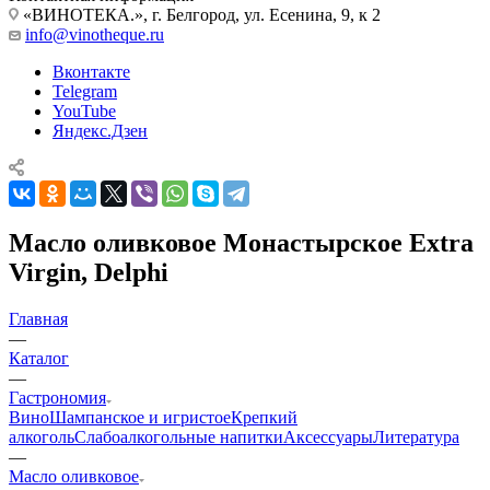
«ВИНОТЕКА.», г. Белгород, ул. Есенина, 9, к 2
info@vinotheque.ru
Вконтакте
Telegram
YouTube
Яндекс.Дзен
Масло оливковое Монастырское Extra
Virgin, Delphi
Главная
—
Каталог
—
Гастрономия
Вино
Шампанское и игристое
Крепкий
алкоголь
Слабоалкогольные напитки
Аксессуары
Литература
—
Масло оливковое