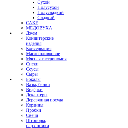
Сухой
Полусухой
Полусладкий
Сладкий
САКЕ
МЕДОВУХА
Джем
Кондитерские
изделия
Консервация
Масло оливковое
Мясная гастрономия
Снеки
Соусы
Сыры
Бокалы
Вазы, банки
Ведёрки
Декантеры
Деревянная посуда
Корзины
Пробки
Свечи
Штопоры,
нарзанники