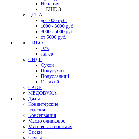
Испания
+ ЕЩЕ 3
ЦЕНА
до 1000 руб.
1000 - 3000 руб.
3000 - 5000 руб.
от 5000 руб.
ПИВО
Эль
Лагер
СИДР
Сухой
Полусухой
Полусладкий
Сладкий
САКЕ
МЕДОВУХА
Джем
Кондитерские
изделия
Консервация
Масло оливковое
Мясная гастрономия
Снеки
Соусы