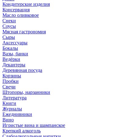
Кондитерские изделия
Консервация
Масло оливковое
Снеки
Соусы
Мясная гастрономия
Сыры
Аксессуары
Бокалы
Вазы, банки
Ведёрки
Декантеры
Деревянная посуда
Корзины
Пробки
Свечи
Штопоры, нарзанники
Литература
Книги
Журналы
Ежеднивники
Вино
Игристые вина и шампанское
Крепкий алкоголь
Слабоалкогольные напитки