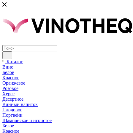
Каталог
Вино
Белое
Красное
Оранжевое
Розовое
Херес
Десертное
Винный напиток
Плодовое
Портвейн
Шампанское и игристое
Белое
Красное