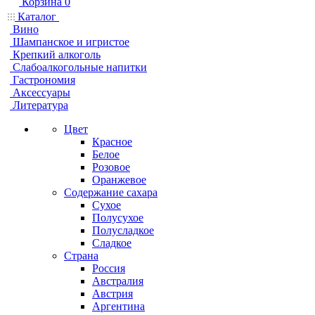
Корзина
0
Каталог
Вино
Шампанское и игристое
Крепкий алкоголь
Слабоалкогольные напитки
Гастрономия
Аксессуары
Литература
Цвет
Красное
Белое
Розовое
Оранжевое
Содержание сахара
Сухое
Полусухое
Полусладкое
Сладкое
Страна
Россия
Австралия
Австрия
Аргентина