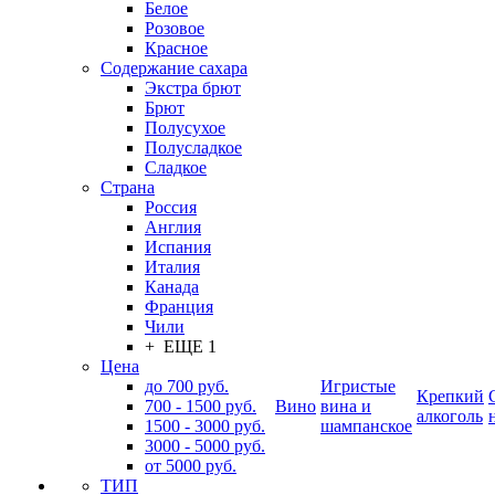
Белое
Розовое
Красное
Содержание сахара
Экстра брют
Брют
Полусухое
Полусладкое
Сладкое
Страна
Россия
Англия
Испания
Италия
Канада
Франция
Чили
+ ЕЩЕ 1
Цена
до 700 руб.
Игристые
Крепкий
700 - 1500 руб.
Вино
вина и
алкоголь
1500 - 3000 руб.
шампанское
3000 - 5000 руб.
от 5000 руб.
ТИП