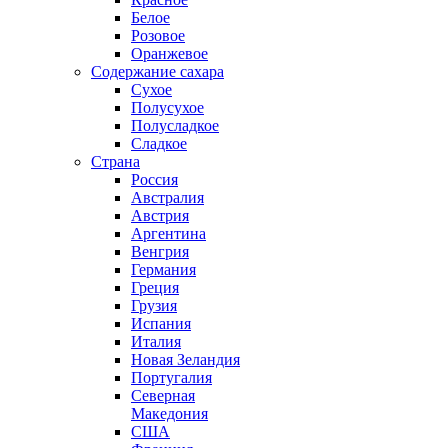
Белое
Розовое
Оранжевое
Содержание сахара
Сухое
Полусухое
Полусладкое
Сладкое
Страна
Россия
Австралия
Австрия
Аргентина
Венгрия
Германия
Греция
Грузия
Испания
Италия
Новая Зеландия
Португалия
Северная
Македония
США