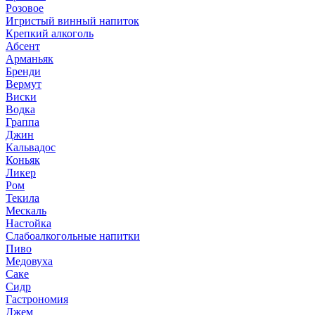
Розовое
Игристый винный напиток
Крепкий алкоголь
Абсент
Арманьяк
Бренди
Вермут
Виски
Водка
Граппа
Джин
Кальвадос
Коньяк
Ликер
Ром
Текила
Мескаль
Настойка
Слабоалкогольные напитки
Пиво
Медовуха
Саке
Сидр
Гастрономия
Джем