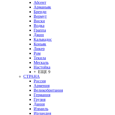
Абсент
Арманьяк
Бренди
Вермут
Виски
Водка
Граппа
Джин
Кальвадос
Коньяк
Ликер
Ром
Текила
Мескаль
Настойка
+ ЕЩЕ 9
СТРАНА
Россия
Армения
Великобритания
Германия
Грузия
Дания
Израиль
Ирландия