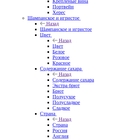
Крепленые вина
Портвейн
Херес
Шампанское и игристое
Назад
Шампанское и игристое
Цвет
Назад
Цвет
Белое
Розовое
Красное
Содержание сахара
Назад
Содержание сахара
Экстра брют
Брют
Полусухое
Полусладкое
Сладкое
Страна
Назад
Страна
Россия
Англия