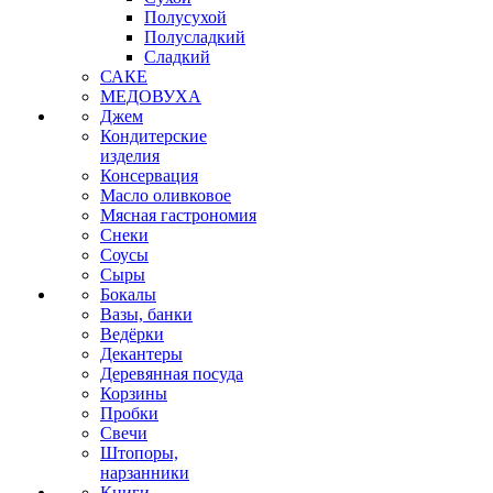
Полусухой
Полусладкий
Сладкий
САКЕ
МЕДОВУХА
Джем
Кондитерские
изделия
Консервация
Масло оливковое
Мясная гастрономия
Снеки
Соусы
Сыры
Бокалы
Вазы, банки
Ведёрки
Декантеры
Деревянная посуда
Корзины
Пробки
Свечи
Штопоры,
нарзанники
Книги