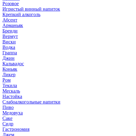
Розовое
Игристый винный напиток
Крепкий алкоголь
Абсент
Арманьяк
Бренди
Вермут
Виски
Водка
Граппа
Джин
Кальвадос
Коньяк
Ликер
Ром
Текила
Мескаль
Настойка
Слабоалкогольные напитки
Пиво
Медовуха
Саке
Сидр
Гастрономия
Джем