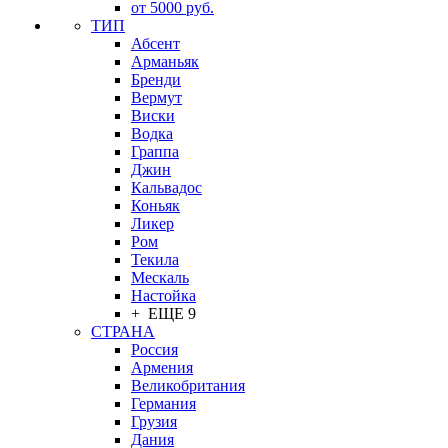
от 5000 руб.
ТИП
Абсент
Арманьяк
Бренди
Вермут
Виски
Водка
Граппа
Джин
Кальвадос
Коньяк
Ликер
Ром
Текила
Мескаль
Настойка
+ ЕЩЕ 9
СТРАНА
Россия
Армения
Великобритания
Германия
Грузия
Дания