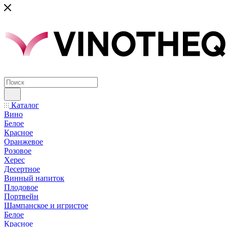
Каталог
Вино
Белое
Красное
Оранжевое
Розовое
Херес
Десертное
Винный напиток
Плодовое
Портвейн
Шампанское и игристое
Белое
Красное