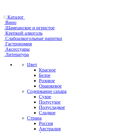
Каталог
Вино
Шампанское и игристое
Крепкий алкоголь
Слабоалкогольные напитки
Гастрономия
Аксессуары
Литература
Цвет
Красное
Белое
Розовое
Оранжевое
Содержание сахара
Сухое
Полусухое
Полусладкое
Сладкое
Страна
Россия
Австралия